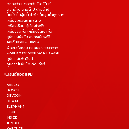
• ดอกสว่าน-ดอกเจียร์คาร์ไบท์
• ดอกต๊าป ดายต๊าป ด้ามต๊าป
• ปั๊มน้ำ ปั๊มจุ่ม ปั๊มไดโว่ ปั๊มสูบน้ำทุกชนิด
• เครื่องมือวัดภาคสนาม
• เครื่องเชื่อม ตู้เชื่อมไฟฟ้า
• เครื่องขัดพื้น เครื่องปั่นเงาพื้น
• อุปกรณ์นิรภัย อุปกรณ์เซฟตี้
• ล้อเก็บสายไฟ ปลั๊กไฟ
• พัดลมถังกลม ท่อลมระบายอากาศ
• พัดลมอุตสาหกรรม พัดลมโรงงาน
• อุปกรณ์แพ็คสินค้า
• อุปกรณ์แผ่นขัด ตัด เจียร์
แบรนด์ยอดนิยม
• BARCO
• BOSCH
• DEVCON
• DEWALT
• ELEPHANT
• FLUKE
• INSIZE
• JUMBO
• KARCHER