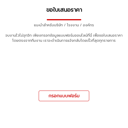
ขอใบเสนอราคา
▬▬▬▬▬▬▬▬▬▬
แนะนำสำหรับบริษัท / โรงงาน / องค์กร
จบงานไวไม่จุกจิก เพียงกรอกข้อมูลแบบฟอร์มออนไลน์ที่นี่ เพื่อขอใบเสนอราคา
โดยตรงจากทีมงาน เราจะดำเนินการแจ้งกลับโดยเร็วที่สุดทุกรายการ