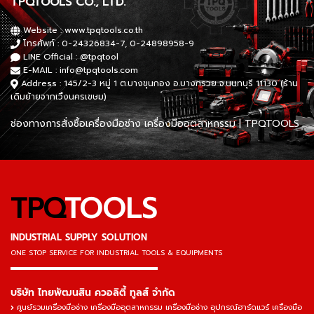
TPQTOOLS CO., LTD.
Website :
www.tpqtools.co.th
โทรศัพท์ :
0-24326834-7
,
0-24898958-9
LINE Official :
@tpqtool
E-MAIL :
info@tpqtools.com
Address : 145/2-3 หมู่ 1 ต.บางขุนกอง อ.บางกรวย จ.นนทบุรี 11130 (ร้าน
เดิมย้ายจากเวิ้งนครเขษม)
ช่องทางการสั่งซื้อเครื่องมือช่าง เครื่องมืออุตสาหกรรม | TPQTOOLS
TPQ
TOOLS
INDUSTRIAL SUPPLY SOLUTION
ONE STOP SERVICE
FOR INDUSTRIAL TOOLS & EQUIPMENTS
▬▬▬▬▬▬▬▬▬▬▬▬▬▬▬
บริษัท ไทยพัฒนสิน ควอลิตี้ ทูลส์ จำกัด
ศูนย์รวมเครื่องมือช่าง เครื่องมืออุตสาหกรรม เครื่องมือช่าง อุปกรณ์ฮาร์ดแวร์ เครื่องมือ