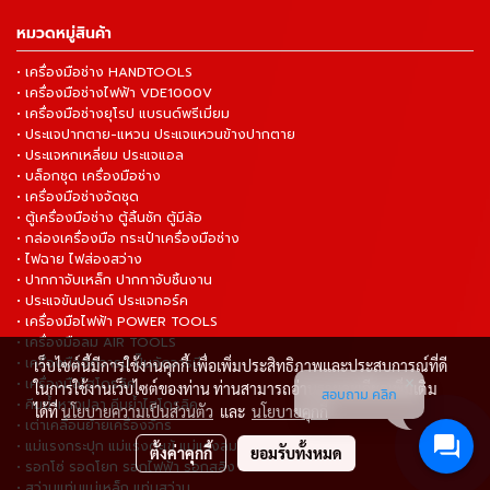
หมวดหมู่สินค้า
• เครื่องมือช่าง HANDTOOLS
• เครื่องมือช่างไฟฟ้า VDE1000V
• เครื่องมือช่างยุโรป แบรนด์พรีเมี่ยม
• ประแจปากตาย-แหวน ประแจแหวนข้างปากตาย
• ประแจหกเหลี่ยม ประแจแอล
• บล็อกชุด เครื่องมือช่าง
• เครื่องมือช่างจัดชุด
• ตู้เครื่องมือช่าง ตู้ลิ้นชัก ตู้มีล้อ
• กล่องเครื่องมือ กระเป๋าเครื่องมือช่าง
• ไฟฉาย ไฟส่องสว่าง
• ปากกาจับเหล็ก ปากกาจับชิ้นงาน
• ประแจขันปอนด์ ประแจทอร์ค
• เครื่องมือไฟฟ้า POWER TOOLS
• เครื่องมือลม AIR TOOLS
• เครื่องมืออัดจารบี ปั๊มอัดจารบี
เว็บไซต์นี้มีการใช้งานคุกกี้ เพื่อเพิ่มประสิทธิภาพและประสบการณ์ที่ดี
• เครื่องมือไฮโดรลิค
ในการใช้งานเว็บไซต์ของท่าน ท่านสามารถอ่านรายละเอียดเพิ่มเติม
สอบถาม คลิก
• คีมย้ำหางปลา คีมย้ำไฮโดรลิค
ได้ที่
นโยบายความเป็นส่วนตัว
และ
นโยบายคุกกี้
• เต่าเคลื่อนย้ายเครื่องจักร
• แม่แรงกระปุก แม่แรงตะเข้ แม่แรงลม
ตั้งค่าคุกกี้
ยอมรับทั้งหมด
• รอกโซ่ รอดโยก รอกไฟฟ้า รอกสลิง
• สว่านแท่นแม่เหล็ก แท่นสว่าน