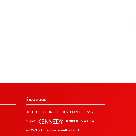
คำยอดนิยม
BOSCH
CUTTING TOOLS
FORCE
G.558
KENNEDY
G.582
KNIPEX
MAKITA
MILWAUKEE
milwaukeethailand