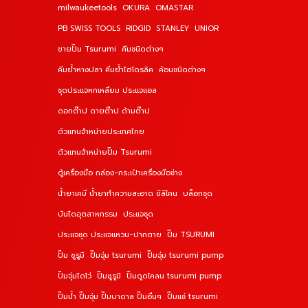
milwaukeetools
OKURA
OMASTAR
PB SWISS TOOLS
RIDGID
STANLEY
UNIOR
ขายปั๊ม Tsurumi
คีมชนิดต่างๆ
คีมย้ำหางปลา คีมย้ำไฮโดรลิค
ค้อนชนิดต่างๆ
ชุดประแจหกเหลี่ยม ประแจแอล
ดอกต๊าป ดายต๊าป ด้ามต๊าป
ตัวแทนจำหน่ายประเทศไทย
ตัวแทนจำหน่ายปั๊ม Tsurumi
ตู้เครื่องมือ กล่อง-กระเป๋าเครื่องมือช่าง
น้ำยาเคมี น้ำยาทำความสะอาด ซิลิโคน
บล็อกชุด
บันไดอุตสาหกรรม
ประแจชุด
ประแจชุด ประแจแหวน-ปากตาย
ปั๊ม TSURUMI
ปั๊ม ซูรูมิ
ปั๊มจุ่ม tsurumi
ปั๊มจุ่ม tsurumi pump
ปั๊มจุ่มไดโว่
ปั๊มซูรูมิ
ปั๊มดูดโคลน tsurumi pump
ปั๊มน้ำ ปั๊มจุ่ม ปั๊มบาดาล ปั๊มอื่นๆ
ปั๊มแช่ tsurumi