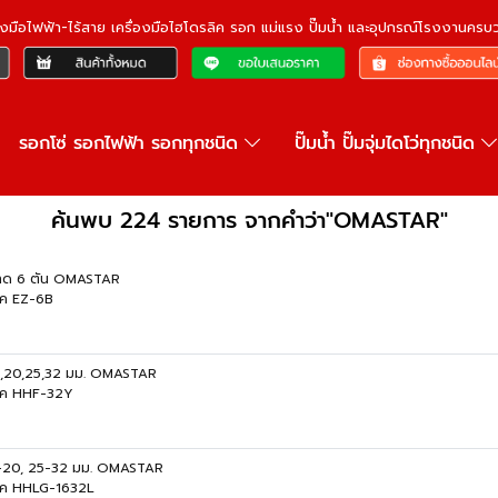
ื่องมือไฟฟ้า-ไร้สาย เครื่องมือไฮโดรลิค รอก แม่แรง ปั๊มน้ำ และอุปกรณ์โรงงานคร
รอกโซ่ รอกไฟฟ้า รอกทุกชนิด
ปั๊มน้ำ ปั๊มจุ่มไดโว่ทุกชนิด
ค้นพบ 224 รายการ จากคำว่า"OMASTAR"
ขนาด 6 ตัน OMASTAR
ิค EZ-6B
16,20,25,32 มม. OMASTAR
ลิค HHF-32Y
16-20, 25-32 มม. OMASTAR
ลิค HHLG-1632L