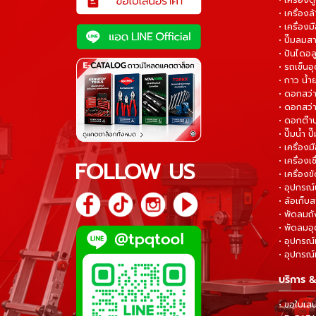
• เครื่อง
• เครื่อง
• เครื่องม
• ปั๊มลมส
• ปันไดอล
• รถเข็น
• กาว น้ำ
• ดอกสว
• ดอกสว่า
• ดอกต๊า
• ปั๊มน้ำ ป
• เครื่อง
• เครื่องเช
FOLLOW US
• เครื่องขั
• อุปกรณ์
• ล้อเก็บ
• พัดลมถ
• พัดลมอ
• อุปกรณ์
• อุปกรณ์แ
บริการ &
• ขอใบเส