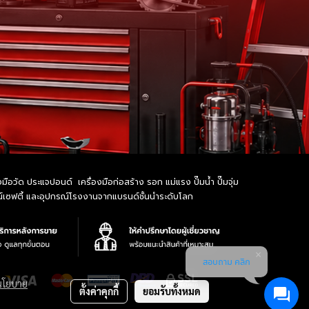
อวัด ประแจปอนด์ เครื่องมือก่อสร้าง รอก แม่แรง ปั๊มน้ำ ปั๊มจุ่ม
รณ์เซฟตี้ และอุปกรณ์โรงงานจากแบรนด์ชั้นนำระดับโลก
สอบถาม คลิก
นโยบาย
ตั้งค่าคุกกี้
ยอมรับทั้งหมด