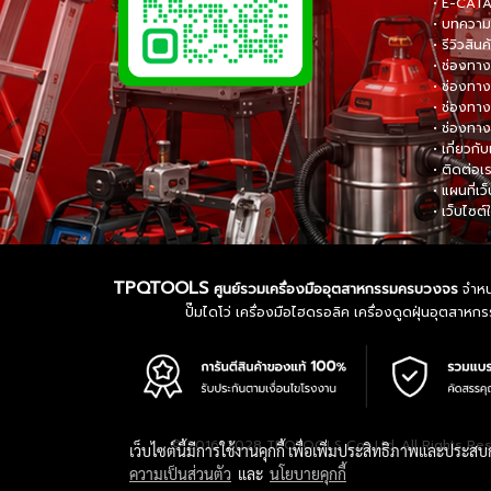
• E-CA
• บทความส
• รีวิวสินค
• ช่องทาง
• ช่องทาง
• ช่องทาง
• ช่องทาง
• เกี่ยวกับ
• ติดต่อเ
• แผนที่เว
• เว็บไซต์
TPQTOOLS
ศูนย์รวมเครื่องมืออุตสาหกรรมครบวงจร
จำหน่
ปั๊มไดโว่ เครื่องมือไฮดรอลิค เครื่องดูดฝุ่นอุตสา
© 2016-2028 TPQTOOLS Co., Ltd. All Rights Re
เว็บไซต์นี้มีการใช้งานคุกกี้ เพื่อเพิ่มประสิทธิภาพและประส
ความเป็นส่วนตัว
และ
นโยบายคุกกี้