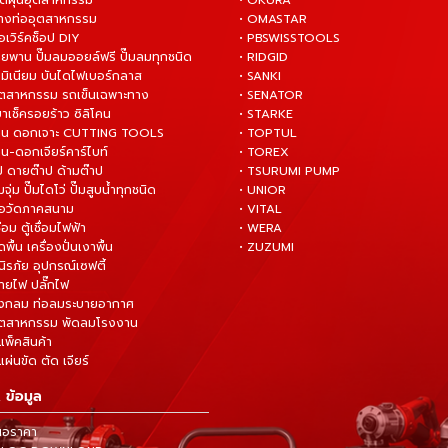
ดูดฝุ่นอุตสาหกรรม
• OKURA
ล้างท่ออุตสาหกรรม
• OMASTAR
ือเวิร์คช็อป DIY
• PBSWISSTOOLS
ายพาน ปั๊มลมออยล์ฟรี ปั๊มลมทุกชนิด
• RIDGID
ูมิเนียม บันไดไฟเบอร์กลาส
• SANKI
อุตสาหกรรม รถเข็นเฉพาะทาง
• SENATOR
ยาเช็ครอยร้าว ซิลิโคน
• STARKE
่าน ดอกเจาะ CUTTING TOOLS
• TOPTUL
น-ดอกเจียร์คาร์ไบท์
• TOREX
ป ดายต๊าป ด้ามต๊าป
• TSURUMI PUMP
ั๊มจุ่ม ปั๊มไดโว่ ปั๊มสูบน้ำทุกชนิด
• UNIOR
มือวัดภาคสนาม
• VITAL
ื่อม ตู้เชื่อมไฟฟ้า
• WERA
ดพื้น เครื่องปั่นเงาพื้น
• ZUZUMI
นิรภัย อุปกรณ์เซฟตี้
สายไฟ ปลั๊กไฟ
ังกลม ท่อลมระบายอากาศ
ุตสาหกรรม พัดลมโรงงาน
แพ็คสินค้า
ผ่นขัด ตัด เจียร์
 ข้อมูล
นอราคา