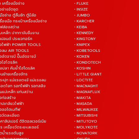
 เครื่องมือช่าง
• FLUKE
ือช่างจัดชุด
• INSIZE
มือช่าง ตู้ลิ้นชัก ตู้มีล้อ
• JUMBO
ื่องมือ กระเป๋าเครื่องมือช่าง
• KARCHER
ไฟส่องสว่าง
• KEIBA
บเหล็ก ปากกาจับชิ้นงาน
• KENNEDY
ันปอนด์ ประแจทอร์ค
• KINGTONY
งมือไฟฟ้า POWER TOOLS
• KNIPEX
งมือลม AIR TOOLS
• KOBETOOLS
ืออัดจารบี ปั๊มอัดจารบี
• KOKEN
มือไฮโดรลิค
• KONDOTECH
างปลา คีมย้ำไฮโดรลิค
• KOSHIN
่อนย้ายเครื่องจักร
• LITTLE GIANT
ระปุก แม่แรงตะเข้ แม่แรงลม
• LOCTITE
 รอดโยก รอกไฟฟ้า รอกสลิง
• MACNAGHT
่นแม่เหล็ก แท่นสว่าน
• MAGNAFLUX
ือก่อสร้าง
• MAKITA
ต๊าปเกลียวไฟฟ้า
• MASADA
มือออโตเมทีฟ
• MILWAUKEE
ือวัดละเอียด
• MITSUBISHI
ยคาลิปเปอร์ ดิจิตอลเวอร์เนีย
• MITUTOYO
ร เครื่องวัดระยะเลเซอร์
• MOLYKOTE
ฉีดน้ำแรงดันสูง
• NOVATORK