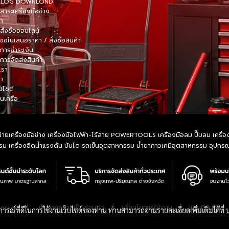
TALOG DOWNLOND
าระเครื่องมือช่าง
้า
สั่งซื้อออนไลน์
ขอใบเสนอราคา / สั่งซื้อสินค้า
การชำระเงิน
การจัดส่งสินค้า
เรา
รา
็บไซต์
ในเครือ
ายเครื่องมือช่าง เครื่องมือไฟฟ้า-ไร้สาย POWERTOOLS เครื่องมือลม ปั๊มลม เครื่องมื
หกรรม เครื่องฉีดน้ำแรงดัน บันได รถเข็นอุตสาหกรรม น้ำยากาวเคมีอุตสาหกรรม อุปก
|
นโยบายความเป็นส่วนตัว
|
เงื่อนไขการใช้งาน
|
แผนที่สินค้า
served.
บการณ์ที่ดีในการใช้งานเว็บไซต์ของท่าน ท่านสามารถอ่านรายละเอียดเพิ่มเติมได้ที่