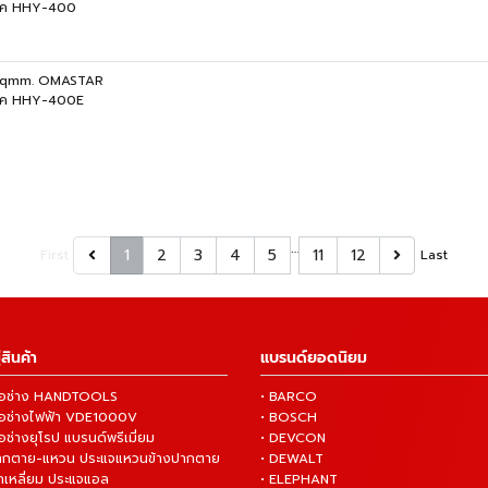
ลิค HHY-400
 sqmm. OMASTAR
รลิค HHY-400E
…
1
2
3
4
5
11
12
First
Last
สินค้า
แบรนด์ยอดนิยม
งมือช่าง HANDTOOLS
• BARCO
งมือช่างไฟฟ้า VDE1000V
• BOSCH
ือช่างยุโรป แบรนด์พรีเมี่ยม
• DEVCON
ปากตาย-แหวน ประแจแหวนข้างปากตาย
• DEWALT
กเหลี่ยม ประแจแอล
• ELEPHANT