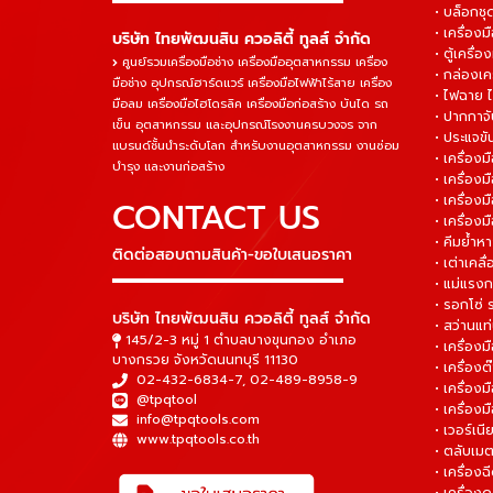
• บล็อกชุด
• เครื่องม
บริษัท ไทยพัฒนสิน ควอลิตี้ ทูลส์ จำกัด
• ตู้เครื่อง
ศูนย์รวมเครื่องมือช่าง เครื่องมืออุตสาหกรรม เครื่อง
• กล่องเคร
มือช่าง อุปกรณ์ฮาร์ดแวร์ เครื่องมือไฟฟ้าไร้สาย เครื่อง
• ไฟฉาย 
มือลม เครื่องมือไฮโดรลิค เครื่องมือก่อสร้าง บันได รถ
• ปากกาจั
เข็น อุตสาหกรรม และอุปกรณ์โรงงานครบวงจร จาก
• ประแจข
แบรนด์ชั้นนำระดับโลก สำหรับงานอุตสาหกรรม งานซ่อม
• เครื่อ
บำรุง และงานก่อสร้าง
• เครื่อ
• เครื่องม
CONTACT US
• เครื่อง
• คีมย้ำห
ติดต่อสอบถามสินค้า-ขอใบเสนอราคา
• เต่าเคลื
▬▬▬▬▬▬▬▬▬▬▬▬▬▬▬
• แม่แรงก
• รอกโซ่
บริษัท ไทยพัฒนสิน ควอลิตี้ ทูลส์ จำกัด
• สว่านแท
145/2-3 หมู่ 1 ตำบลบางขุนกอง อำเภอ
• เครื่องม
บางกรวย จังหวัดนนทบุรี 11130
• เครื่อง
02-432-6834-7
,
02-489-8958-9
• เครื่อง
@tpqtool
• เครื่องม
info@tpqtools.com
• เวอร์เนี
www.tpqtools.co.th
• ตลับเมต
• เครื่อง