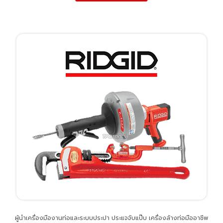
ผู้นำเครื่องมืองานท่อและระบบประปา ประแจจับแป๊บ เครื่องล้างท่อมืออาชีพ