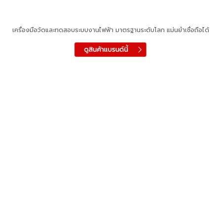
เครื่องมือวัดและทดสอบระบบงานไฟฟ้า มาตรฐานระดับโลก แม่นยำเชื่อถือได้