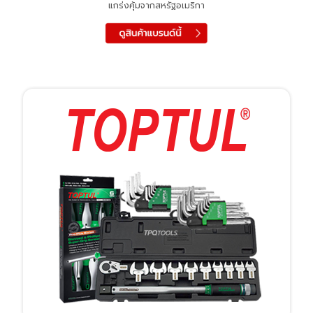
แกร่งคุ้มจากสหรัฐอเมริกา