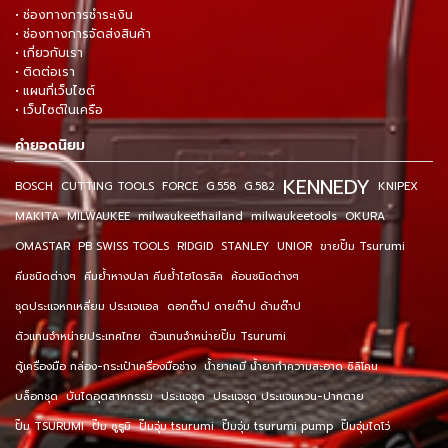
• ช่องทางการชำระเงิน
• ช่องทางการจัดส่งสินค้า
• เกี่ยวกับเรา
• ติดต่อเรา
• แผนที่เว็บไซต์
• เว็บไซต์ในเครือ
คำยอดนิยม
KENNEDY
BOSCH
CUTTING TOOLS
FORCE
G.558
G.582
KNIPEX
MAKITA
MILWAUKEE
milwaukeethailand
milwaukeetools
OKURA
OMASTAR
PB SWISS TOOLS
RIDGID
STANLEY
UNIOR
ขายปั๊ม Tsurumi
คีมชนิดต่างๆ
คีมย้ำหางปลา คีมย้ำไฮโดรลิค
ค้อนชนิดต่างๆ
ชุดประแจหกเหลี่ยม ประแจแอล
ดอกต๊าป ดายต๊าป ด้ามต๊าป
ตัวแทนจำหน่ายประเทศไทย
ตัวแทนจำหน่ายปั๊ม Tsurumi
ตู้เครื่องมือ กล่อง-กระเป๋าเครื่องมือช่าง
น้ำยาเคมี น้ำยาทำความสะอาด ซิลิโคน
บล็อกชุด
บันไดอุตสาหกรรม
ประแจชุด
ประแจชุด ประแจแหวน-ปากตาย
ปั๊ม TSURUMI
ปั๊ม ซูรูมิ
ปั๊มจุ่ม tsurumi
ปั๊มจุ่ม tsurumi pump
ปั๊มจุ่มไดโว่