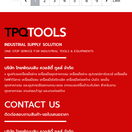
1
2
3
4
5
8
9
First
Last
TPQ
TOOLS
INDUSTRIAL SUPPLY SOLUTION
ONE STOP SERVICE
FOR INDUSTRIAL TOOLS & EQUIPMENTS
▬▬▬▬▬▬▬▬▬▬▬▬▬▬▬
บริษัท ไทยพัฒนสิน ควอลิตี้ ทูลส์ จำกัด
ศูนย์รวมเครื่องมือช่าง เครื่องมืออุตสาหกรรม เครื่องมือช่าง อุปกรณ์ฮาร์ดแวร์ เครื่องมือ
ไฟฟ้าไร้สาย เครื่องมือลม เครื่องมือไฮโดรลิค เครื่องมือก่อสร้าง บันได รถเข็น
อุตสาหกรรม และอุปกรณ์โรงงานครบวงจร จากแบรนด์ชั้นนำระดับโลก สำหรับงาน
อุตสาหกรรม งานซ่อมบำรุง และงานก่อสร้าง
CONTACT US
ติดต่อสอบถามสินค้า-ขอใบเสนอราคา
▬▬▬▬▬▬▬▬▬▬▬▬▬▬▬
บริษัท ไทยพัฒนสิน ควอลิตี้ ทูลส์ จำกัด