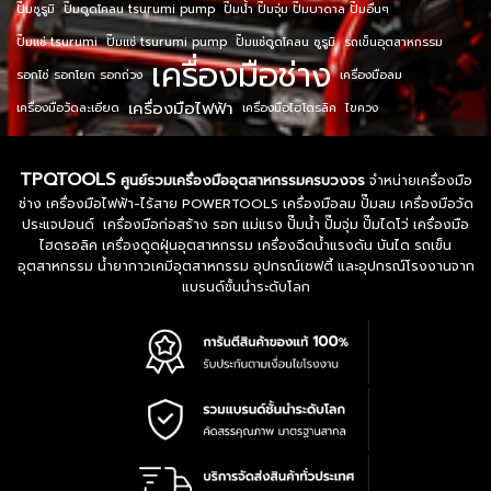
ปั๊มซูรูมิ
ปั๊มดูดโคลน tsurumi pump
ปั๊มน้ำ ปั๊มจุ่ม ปั๊มบาดาล ปั๊มอื่นๆ
ปั๊มแช่ tsurumi
ปั๊มแช่ tsurumi pump
ปั๊มแช่ดูดโคลน ซูรูมิ
รถเข็นอุตสาหกรรม
เครื่องมือช่าง
รอกโซ่ รอกโยก รอกถ่วง
เครื่องมือลม
เครื่องมือไฟฟ้า
เครื่องมือวัดละเอียด
เครื่องมือไฮโดรลิค
ไขควง
TPQTOOLS
ศูนย์รวมเครื่องมืออุตสาหกรรมครบวงจร
จำหน่ายเครื่องมือ
ช่าง เครื่องมือไฟฟ้า-ไร้สาย POWERTOOLS เครื่องมือลม ปั๊มลม เครื่องมือวัด
ประแจปอนด์ เครื่องมือก่อสร้าง รอก แม่แรง ปั๊มน้ำ ปั๊มจุ่ม ปั๊มไดโว่ เครื่องมือ
ไฮดรอลิค เครื่องดูดฝุ่นอุตสาหกรรม เครื่องฉีดน้ำแรงดัน บันได รถเข็น
อุตสาหกรรม น้ำยากาวเคมีอุตสาหกรรม อุปกรณ์เซฟตี้ และอุปกรณ์โรงงานจาก
แบรนด์ชั้นนำระดับโลก