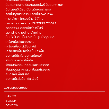
• เครื่องมือเวิร์คช็อป DIY
• ปั๊มลมสายพาน ปั๊มลมออยล์ฟรี ปั๊มลมทุกชนิด
• ปันไดอลูมิเนียม บันไดไฟเบอร์กลาส
• รถเข็นอุตสาหกรรม รถเข็นเฉพาะทาง
• กาว น้ำยาเช็ครอยร้าว ซิลิโคน
• ดอกสว่าน ดอกเจาะ CUTTING TOOLS
• ดอกสว่าน-ดอกเจียร์คาร์ไบท์
• ดอกต๊าป ดายต๊าป ด้ามต๊าป
• ปั๊มน้ำ ปั๊มจุ่ม ปั๊มไดโว่ ปั๊มสูบน้ำทุกชนิด
• เครื่องมือวัดภาคสนาม
• เครื่องเชื่อม ตู้เชื่อมไฟฟ้า
• เครื่องขัดพื้น เครื่องปั่นเงาพื้น
• อุปกรณ์นิรภัย อุปกรณ์เซฟตี้
• ล้อเก็บสายไฟ ปลั๊กไฟ
• พัดลมถังกลม ท่อลมระบายอากาศ
• พัดลมอุตสาหกรรม พัดลมโรงงาน
• อุปกรณ์แพ็คสินค้า
• อุปกรณ์แผ่นขัด ตัด เจียร์
แบรนด์ยอดนิยม
• BARCO
• BOSCH
• DEVCON