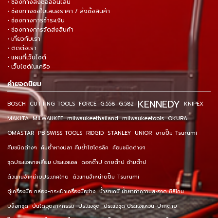
• ช่องทางสั่งซื้อออนไลน์
• ช่องทางขอใบเสนอราคา / สั่งซื้อสินค้า
• ช่องทางการชำระเงิน
• ช่องทางการจัดส่งสินค้า
• เกี่ยวกับเรา
• ติดต่อเรา
• แผนที่เว็บไซต์
• เว็บไซต์ในเครือ
คำยอดนิยม
KENNEDY
BOSCH
CUTTING TOOLS
FORCE
G.558
G.582
KNIPEX
MAKITA
MILWAUKEE
milwaukeethailand
milwaukeetools
OKURA
OMASTAR
PB SWISS TOOLS
RIDGID
STANLEY
UNIOR
ขายปั๊ม Tsurumi
คีมชนิดต่างๆ
คีมย้ำหางปลา คีมย้ำไฮโดรลิค
ค้อนชนิดต่างๆ
ชุดประแจหกเหลี่ยม ประแจแอล
ดอกต๊าป ดายต๊าป ด้ามต๊าป
ตัวแทนจำหน่ายประเทศไทย
ตัวแทนจำหน่ายปั๊ม Tsurumi
ตู้เครื่องมือ กล่อง-กระเป๋าเครื่องมือช่าง
น้ำยาเคมี น้ำยาทำความสะอาด ซิลิโคน
บล็อกชุด
บันไดอุตสาหกรรม
ประแจชุด
ประแจชุด ประแจแหวน-ปากตาย