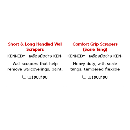
made from a polished
rosewood. Available to
purchase in a range of
sizes.
Short & Long Handled Wall
Comfort Grip Scrapers
Scrapers
(Scale Tang)
KENNEDY : เครื่องมือช่าง KEN-
KENNEDY : เครื่องมือช่าง KEN-
533-0580K, KEN-533-0600
533-5410K, KEN-533-5420K,
Wall scrapers that help
Heavy duty, with scale
K, KEN-533-0620K
KEN-533-5430K
remove wallcoverings, paint,
tangs, tempered flexible
floor and wall tiles more
steel blades and Bi-material
เปรียบเทียบ
เปรียบเทียบ
easily. The blunt side of
comfort grips.
the blade is useful for
stripping off paint,
removing wallcoverings and
tiles, whilst the sharp edge
will easily remove paint
from glass. Blades are
easily changed and
replaced.