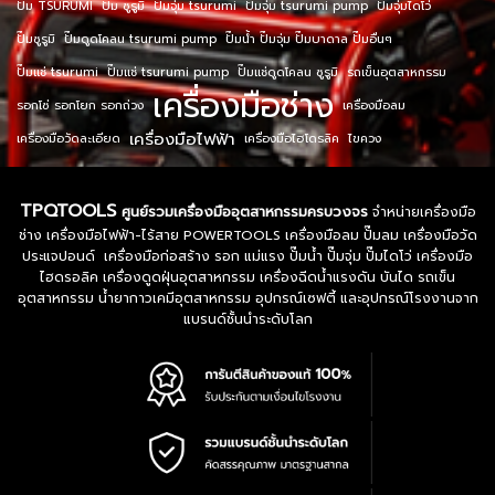
ปั๊ม TSURUMI
ปั๊ม ซูรูมิ
ปั๊มจุ่ม tsurumi
ปั๊มจุ่ม tsurumi pump
ปั๊มจุ่มไดโว่
ปั๊มซูรูมิ
ปั๊มดูดโคลน tsurumi pump
ปั๊มน้ำ ปั๊มจุ่ม ปั๊มบาดาล ปั๊มอื่นๆ
ปั๊มแช่ tsurumi
ปั๊มแช่ tsurumi pump
ปั๊มแช่ดูดโคลน ซูรูมิ
รถเข็นอุตสาหกรรม
เครื่องมือช่าง
รอกโซ่ รอกโยก รอกถ่วง
เครื่องมือลม
เครื่องมือไฟฟ้า
เครื่องมือวัดละเอียด
เครื่องมือไฮโดรลิค
ไขควง
TPQTOOLS
ศูนย์รวมเครื่องมืออุตสาหกรรมครบวงจร
จำหน่ายเครื่องมือ
ช่าง เครื่องมือไฟฟ้า-ไร้สาย POWERTOOLS เครื่องมือลม ปั๊มลม เครื่องมือวัด
ประแจปอนด์ เครื่องมือก่อสร้าง รอก แม่แรง ปั๊มน้ำ ปั๊มจุ่ม ปั๊มไดโว่ เครื่องมือ
ไฮดรอลิค เครื่องดูดฝุ่นอุตสาหกรรม เครื่องฉีดน้ำแรงดัน บันได รถเข็น
อุตสาหกรรม น้ำยากาวเคมีอุตสาหกรรม อุปกรณ์เซฟตี้ และอุปกรณ์โรงงานจาก
แบรนด์ชั้นนำระดับโลก