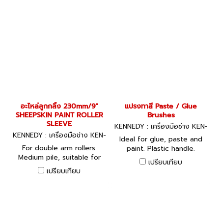
KENNEDY 300mm wide
double arm roller head.
อะไหล่ลูกกลิ้ง 230mm/9"
แปรงทาสี Paste / Glue
SHEEPSKIN PAINT ROLLER
Brushes
SLEEVE
KENNEDY : เครื่องมือช่าง KEN-
KENNEDY : เครื่องมือช่าง KEN-
533-6310K
Ideal for glue, paste and
533-4350K
For double arm rollers.
paint. Plastic handle.
Medium pile, suitable for
เปรียบเทียบ
rough surfaces such as
เปรียบเทียบ
stucco, concrete, pebble
dash, embossed wallpaper,
brick and block walls.To fit
KENNEDY 300mm wide
double arm roller head.