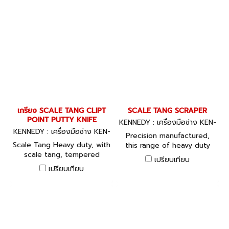
folding pigments etc.
เกรียง SCALE TANG CLIPT
SCALE TANG SCRAPER
POINT PUTTY KNIFE
KENNEDY : เครื่องมือช่าง KEN-
KENNEDY : เครื่องมือช่าง KEN-
533-0400K, KEN-533-0410
Precision manufactured,
533-5500K
K, KEN-533-0450K
Scale Tang Heavy duty, with
this range of heavy duty
scale tang, tempered
scrapers with scale tangs
เปรียบเทียบ
flexible steel blade and bi
are the ideal product for
เปรียบเทียบ
material comfort grips. Clipt
removing paint, wall
Point
coverings and other debris
from walls and surfaces.
Constructed from steel,
the blade is tempered and
flexible whilst the handle is