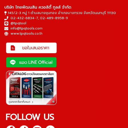
บริษัท ไทยพัฒนสิน ควอลิตี้ ทูลส์ จำกัด
145/2-3 หมู่ 1 ตำบลบางขุนกอง อำเภอบางกรวย จังหวัดนนทบุรี 11130
02-432-6834-7
,
02-489-8958-9
@tpqtool
info@tpqtools.com
www.tpqtools.co.th
FOLLOW US