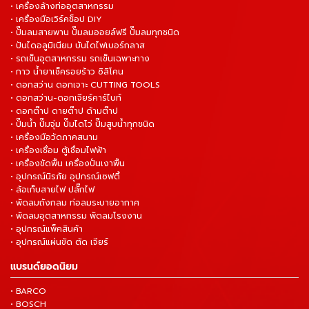
• เครื่องล้างท่ออุตสาหกรรม
• เครื่องมือเวิร์คช็อป DIY
• ปั๊มลมสายพาน ปั๊มลมออยล์ฟรี ปั๊มลมทุกชนิด
• ปันไดอลูมิเนียม บันไดไฟเบอร์กลาส
• รถเข็นอุตสาหกรรม รถเข็นเฉพาะทาง
• กาว น้ำยาเช็ครอยร้าว ซิลิโคน
• ดอกสว่าน ดอกเจาะ CUTTING TOOLS
• ดอกสว่าน-ดอกเจียร์คาร์ไบท์
• ดอกต๊าป ดายต๊าป ด้ามต๊าป
• ปั๊มน้ำ ปั๊มจุ่ม ปั๊มไดโว่ ปั๊มสูบน้ำทุกชนิด
• เครื่องมือวัดภาคสนาม
• เครื่องเชื่อม ตู้เชื่อมไฟฟ้า
• เครื่องขัดพื้น เครื่องปั่นเงาพื้น
• อุปกรณ์นิรภัย อุปกรณ์เซฟตี้
• ล้อเก็บสายไฟ ปลั๊กไฟ
• พัดลมถังกลม ท่อลมระบายอากาศ
• พัดลมอุตสาหกรรม พัดลมโรงงาน
• อุปกรณ์แพ็คสินค้า
• อุปกรณ์แผ่นขัด ตัด เจียร์
แบรนด์ยอดนิยม
• BARCO
• BOSCH