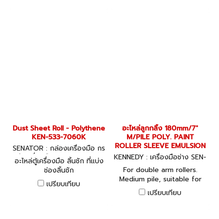
adhesive is evenly spread.
The flexible edge is
suitable for removing
excess grout.
Dust Sheet Roll - Polythene
อะไหล่ลูกกลิ้ง 180mm/7"
KEN-533-7060K
M/PILE POLY. PAINT
ROLLER SLEEVE EMULSION
SENATOR : กล่องเครื่องมือ กร
ะเป๋าเครื่องมือ KEN-533-7060
KENNEDY : เครื่องมือช่าง SEN-
อะไหล่ตู้เครื่องมือ ลิ้นชัก ที่แบ่ง
K
533-4200K
For double arm rollers.
ช่องลิ้นชัก
Medium pile, suitable for
เปรียบเทียบ
rough surfaces such as
เปรียบเทียบ
stucco, concrete, pebble
dash, embossed wallpaper,
brick and block walls.To fit