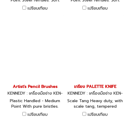
Point Steel ferrules. Soft
Point Steel ferrules. Soft
hair bristles.
hair bristles.
เปรียบเทียบ
เปรียบเทียบ
Artist's Pencil Brushes
เกรียง PALETTE KNIFE
KENNEDY : เครื่องมือช่าง KEN-
KENNEDY : เครื่องมือช่าง KEN-
533-6391K, KEN-533-6392K
533-5540K, KEN-533-5560
Plastic Handled - Medium
Scale Tang Heavy duty, with
K, KEN-533-5580K
Point With pure bristles.
scale tang, tempered
Each brush is marked with
flexible steel blades and
เปรียบเทียบ
เปรียบเทียบ
its size. Medium point.
polished rosewood handles.
Used for mixing paints,
spreading printing inks,