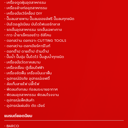
• เครื่องดูดฝุ่นอุตสาหกรรม
• เครื่องล้างท่ออุตสาหกรรม
• เครื่องมือเวิร์คช็อป DIY
• ปั๊มลมสายพาน ปั๊มลมออยล์ฟรี ปั๊มลมทุกชนิด
• ปันไดอลูมิเนียม บันไดไฟเบอร์กลาส
• รถเข็นอุตสาหกรรม รถเข็นเฉพาะทาง
• กาว น้ำยาเช็ครอยร้าว ซิลิโคน
• ดอกสว่าน ดอกเจาะ CUTTING TOOLS
• ดอกสว่าน-ดอกเจียร์คาร์ไบท์
• ดอกต๊าป ดายต๊าป ด้ามต๊าป
• ปั๊มน้ำ ปั๊มจุ่ม ปั๊มไดโว่ ปั๊มสูบน้ำทุกชนิด
• เครื่องมือวัดภาคสนาม
• เครื่องเชื่อม ตู้เชื่อมไฟฟ้า
• เครื่องขัดพื้น เครื่องปั่นเงาพื้น
• อุปกรณ์นิรภัย อุปกรณ์เซฟตี้
• ล้อเก็บสายไฟ ปลั๊กไฟ
• พัดลมถังกลม ท่อลมระบายอากาศ
• พัดลมอุตสาหกรรม พัดลมโรงงาน
• อุปกรณ์แพ็คสินค้า
• อุปกรณ์แผ่นขัด ตัด เจียร์
แบรนด์ยอดนิยม
• BARCO