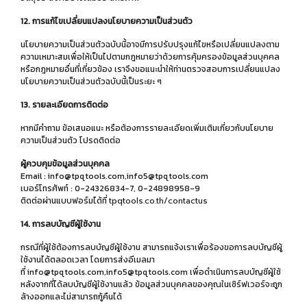
12. การแก้ไขเปลี่ยนแปลงนโยบายความเป็นส่วนตัว
นโยบายความเป็นส่วนตัวฉบับนี้อาจมีการปรับปรุงแก้ไขหรือเปลี่ยนแปลงตาม
ความเหมาะสมเพื่อให้เป็นไปตามกฎหมายว่าด้วยการคุ้มครองข้อมูลส่วนบุคคล
หรือกฎหมายอื่นที่เกี่ยวข้อง เราจึงขอแนะนำให้ท่านตรวจสอบการเปลี่ยนแปลง
นโยบายความเป็นส่วนตัวฉบับนี้เป็นระยะ ๆ
13. รายละเอียดการติดต่อ
หากมีคำถาม ข้อเสนอแนะ หรือต้องการรายละเอียดเพิ่มเติมเกี่ยวกับนโยบาย
ความเป็นส่วนตัว โปรดติดต่อ
ผู้ควบคุมข้อมูลส่วนบุคคล
Email : info@tpqtools.com,info5@tpqtools.com
เบอร์โทรศัพท์ : 0-24326834-7, 0-24898958-9
ติดต่อผ่านแบบฟอร์มได้ที่
tpqtools.co.th/contactus
14. การลบบัญชีผู้ใช้งาน
กรณีที่ผู้ใช้ต้องการลบบัญชีผู้ใช้งาน สามารถแจ้งเราเพื่อร้องขอการลบบัญชีผู้
ใช้งานได้ตลอดเวลา โดยการส่งอีเมลมา
ที่ info@tpqtools.com,info5@tpqtools.com เพื่อดำเนินการลบบัญชีผู้ใช้
หลังจากที่ได้ลบบัญชีผู้ใช้งานแล้ว ข้อมูลส่วนบุคคลของคุณในเซิร์ฟเวอร์จะถูก
ล้างออกและไม่สามารถกู้คืนได้