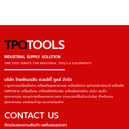
TPQ
TOOLS
INDUSTRIAL SUPPLY SOLUTION
ONE STOP SERVICE
FOR INDUSTRIAL TOOLS & EQUIPMENTS
▬▬▬▬▬▬▬▬▬▬▬▬▬▬▬
บริษัท ไทยพัฒนสิน ควอลิตี้ ทูลส์ จำกัด
ศูนย์รวมเครื่องมือช่าง เครื่องมืออุตสาหกรรม เครื่องมือช่าง อุปกรณ์ฮาร์ดแวร์ เครื่องมือ
ไฟฟ้าไร้สาย เครื่องมือลม เครื่องมือไฮโดรลิค เครื่องมือก่อสร้าง บันได รถเข็น
อุตสาหกรรม และอุปกรณ์โรงงานครบวงจร จากแบรนด์ชั้นนำระดับโลก สำหรับงาน
อุตสาหกรรม งานซ่อมบำรุง และงานก่อสร้าง
CONTACT US
ติดต่อสอบถามสินค้า-ขอใบเสนอราคา