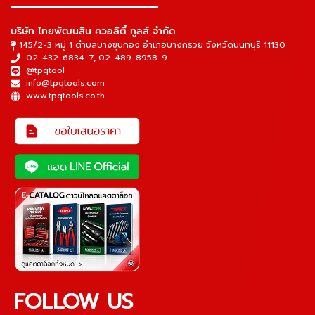
▬▬▬▬▬▬▬▬▬▬▬▬▬▬▬
บริษัท ไทยพัฒนสิน ควอลิตี้ ทูลส์ จำกัด
145/2-3 หมู่ 1 ตำบลบางขุนกอง อำเภอบางกรวย จังหวัดนนทบุรี 11130
02-432-6834-7
,
02-489-8958-9
@tpqtool
info@tpqtools.com
www.tpqtools.co.th
FOLLOW US