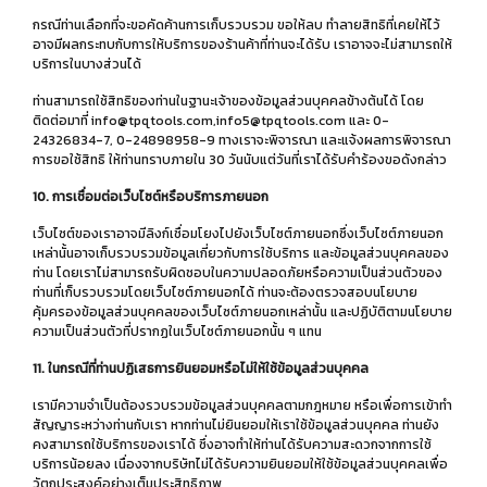
กรณีท่านเลือกที่จะขอคัดค้านการเก็บรวบรวม ขอให้ลบ ทำลายสิทธิที่เคยให้ไว้
อาจมีผลกระทบกับการให้บริการของร้านค้าที่ท่านจะได้รับ เราอาจจะไม่สามารถให้
บริการในบางส่วนได้
ท่านสามารถใช้สิทธิของท่านในฐานะเจ้าของข้อมูลส่วนบุคคลข้างต้นได้ โดย
ติดต่อมาที่ info@tpqtools.com,info5@tpqtools.com และ 0-
24326834-7, 0-24898958-9 ทางเราจะพิจารณา และแจ้งผลการพิจารณา
การขอใช้สิทธิ ให้ท่านทราบภายใน 30 วันนับแต่วันที่เราได้รับคำร้องขอดังกล่าว
10. การเชื่อมต่อเว็บไซต์หรือบริการภายนอก
เว็บไซต์ของเราอาจมีลิงก์เชื่อมโยงไปยังเว็บไซต์ภายนอกซึ่งเว็บไซต์ภายนอก
เหล่านั้นอาจเก็บรวบรวมข้อมูลเกี่ยวกับการใช้บริการ และข้อมูลส่วนบุคคลของ
ท่าน โดยเราไม่สามารถรับผิดชอบในความปลอดภัยหรือความเป็นส่วนตัวของ
ท่านที่เก็บรวบรวมโดยเว็บไซต์ภายนอกได้ ท่านจะต้องตรวจสอบนโยบาย
คุ้มครองข้อมูลส่วนบุคคลของเว็บไซต์ภายนอกเหล่านั้น และปฏิบัติตามนโยบาย
ความเป็นส่วนตัวที่ปรากฏในเว็บไซต์ภายนอกนั้น ๆ แทน
11. ในกรณีที่ท่านปฏิเสธการยินยอมหรือไม่ให้ใช้ข้อมูลส่วนบุคคล
เรามีความจำเป็นต้องรวบรวมข้อมูลส่วนบุคคลตามกฎหมาย หรือเพื่อการเข้าทำ
สัญญาระหว่างท่านกับเรา หากท่านไม่ยินยอมให้เราใช้ข้อมูลส่วนบุคคล ท่านยัง
คงสามารถใช้บริการของเราได้ ซึ่งอาจทำให้ท่านได้รับความสะดวกจากการใช้
บริการน้อยลง เนื่องจากบริษัทไม่ได้รับความยินยอมให้ใช้ข้อมูลส่วนบุคคลเพื่อ
วัตถุประสงค์อย่างเต็มประสิทธิภาพ