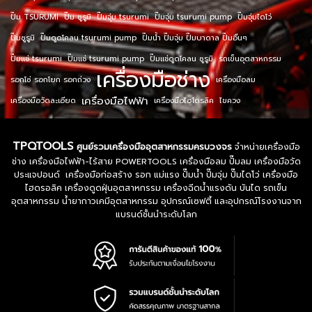
ปั๊ม TSURUMI
ปั๊ม ซูรูมิ
ปั๊มจุ่ม tsurumi
ปั๊มจุ่ม tsurumi pump
ปั๊มจุ่มไดโว่
ปั๊มซูรูมิ
ปั๊มดูดโคลน tsurumi pump
ปั๊มน้ำ ปั๊มจุ่ม ปั๊มบาดาล ปั๊มอื่นๆ
ปั๊มแช่ tsurumi
ปั๊มแช่ tsurumi pump
ปั๊มแช่ดูดโคลน ซูรูมิ
รถเข็นอุตสาหกรรม
เครื่องมือช่าง
รอกโซ่ รอกโยก รอกถ่วง
เครื่องมือลม
เครื่องมือไฟฟ้า
เครื่องมือวัดละเอียด
เครื่องมือไฮโดรลิค
ไขควง
TPQTOOLS
ศูนย์รวมเครื่องมืออุตสาหกรรมครบวงจร
จำหน่ายเครื่องมือ
ช่าง เครื่องมือไฟฟ้า-ไร้สาย POWERTOOLS เครื่องมือลม ปั๊มลม เครื่องมือวัด
ประแจปอนด์ เครื่องมือก่อสร้าง รอก แม่แรง ปั๊มน้ำ ปั๊มจุ่ม ปั๊มไดโว่ เครื่องมือ
ไฮดรอลิค เครื่องดูดฝุ่นอุตสาหกรรม เครื่องฉีดน้ำแรงดัน บันได รถเข็น
อุตสาหกรรม น้ำยากาวเคมีอุตสาหกรรม อุปกรณ์เซฟตี้ และอุปกรณ์โรงงานจาก
แบรนด์ชั้นนำระดับโลก