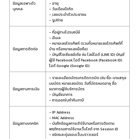
ข้อมูลเฉพาะตัว
- อายุ
บุคคล
- วันเดือนปีเกิด
- เลขประจำตัวประชาชน
- รูปถ่าย
- ที่อยู่ทางไปรษณีย์
- อีเมล
- หมายเลขโทรศัพท์ (รวมทั้งหมายเลขโทรศัพท์ที่
ข้อมูลการติดต่อ
บ้าน หรือหมายเลขมือถือ)
- บัญชีโซเชียลมีเดีย ช่น ไลน์ไอดี (LINE ID) บัญชี
ผู้ใช้ Facebook ไอดี Facebook (Facebook ID)
ไอดี Google (Google ID)
- รายละเอียดบัตรเครดิต/เดบิต เช่น ชื่อ-นามสกุล
บนบัตร หมายเลขบัตร วันที่บัตรหมดอายุ ชื่อ
ข้อมูลทางการเงิน
ธนาคารผู้ให้บริการบัตร
- บัญชีธนาคาร
- การออกใบกำกับภาษี
- IP Address
- MAC Address
ข้อมูลทางเทคนิค
- บันทึกข้อมูลการเข้าใช้งานหรือการติดตาม
พฤติกรรมการใช้งานเว็บไซต์ จาก Session ID
- ชนิดและรุ่นของเว็บบราวเซอร์