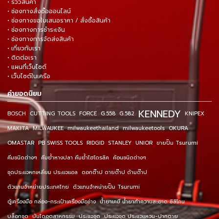
• รีวิวสินค้า
• ช่องทางสั่งซื้อออนไลน์
• ช่องทางขอใบเสนอราคา / สั่งซื้อสินค้า
• ช่องทางการชำระเงิน
• ช่องทางการจัดส่งสินค้า
• เกี่ยวกับเรา
• ติดต่อเรา
• แผนที่เว็บไซต์
• เว็บไซต์ในเครือ
คำยอดนิยม
KENNEDY
BOSCH
CUTTING TOOLS
FORCE
G.558
G.582
KNIPEX
MAKITA
MILWAUKEE
milwaukeethailand
milwaukeetools
OKURA
OMASTAR
PB SWISS TOOLS
RIDGID
STANLEY
UNIOR
ขายปั๊ม Tsurumi
คีมชนิดต่างๆ
คีมย้ำหางปลา คีมย้ำไฮโดรลิค
ค้อนชนิดต่างๆ
ชุดประแจหกเหลี่ยม ประแจแอล
ดอกต๊าป ดายต๊าป ด้ามต๊าป
ตัวแทนจำหน่ายประเทศไทย
ตัวแทนจำหน่ายปั๊ม Tsurumi
ตู้เครื่องมือ กล่อง-กระเป๋าเครื่องมือช่าง
น้ำยาเคมี น้ำยาทำความสะอาด ซิลิโคน
บล็อกชุด
บันไดอุตสาหกรรม
ประแจชุด
ประแจชุด ประแจแหวน-ปากตาย