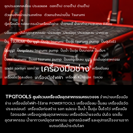
ชุดประแจหกเหลี่ยม ประแจแอล
ดอกต๊าป ดายต๊าป ด้ามต๊าป
ตัวแทนจำหน่ายประเทศไทย
ตัวแทนจำหน่ายปั๊ม Tsurumi
ตู้เครื่องมือ กล่อง-กระเป๋าเครื่องมือช่าง
น้ำยาเคมี น้ำยาทำความสะอาด ซิลิโคน
บล็อกชุด
บันไดอุตสาหกรรม
ประแจชุด
ประแจชุด ประแจแหวน-ปากตาย
ปั๊ม TSURUMI
ปั๊ม ซูรูมิ
ปั๊มจุ่ม tsurumi
ปั๊มจุ่ม tsurumi pump
ปั๊มจุ่มไดโว่
ปั๊มซูรูมิ
ปั๊มดูดโคลน tsurumi pump
ปั๊มน้ำ ปั๊มจุ่ม ปั๊มบาดาล ปั๊มอื่นๆ
ปั๊มแช่ tsurumi
ปั๊มแช่ tsurumi pump
ปั๊มแช่ดูดโคลน ซูรูมิ
รถเข็นอุตสาหกรรม
เครื่องมือช่าง
รอกโซ่ รอกโยก รอกถ่วง
เครื่องมือลม
เครื่องมือไฟฟ้า
เครื่องมือวัดละเอียด
เครื่องมือไฮโดรลิค
ไขควง
TPQTOOLS
ศูนย์รวมเครื่องมืออุตสาหกรรมครบวงจร
จำหน่ายเครื่องมือ
ช่าง เครื่องมือไฟฟ้า-ไร้สาย POWERTOOLS เครื่องมือลม ปั๊มลม เครื่องมือวัด
ประแจปอนด์ เครื่องมือก่อสร้าง รอก แม่แรง ปั๊มน้ำ ปั๊มจุ่ม ปั๊มไดโว่ เครื่องมือ
ไฮดรอลิค เครื่องดูดฝุ่นอุตสาหกรรม เครื่องฉีดน้ำแรงดัน บันได รถเข็น
อุตสาหกรรม น้ำยากาวเคมีอุตสาหกรรม อุปกรณ์เซฟตี้ และอุปกรณ์โรงงานจาก
แบรนด์ชั้นนำระดับโลก