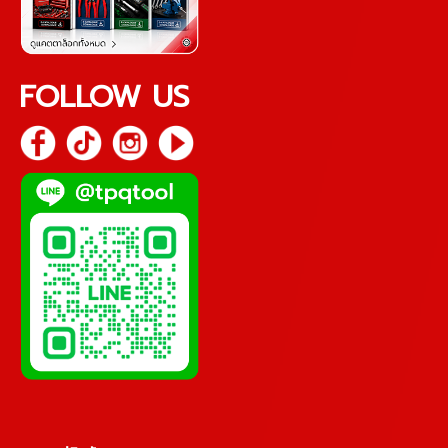
FOLLOW US