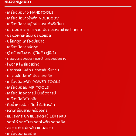
หมวดหมู่สินค้า
• เครื่องมือช่าง HANDTOOLS
• เครื่องมือช่างไฟฟ้า VDE1000V
• เครื่องมือช่างยุโรป แบรนด์พรีเมี่ยม
• ประแจปากตาย-แหวน ประแจแหวนข้างปากตาย
• ประแจหกเหลี่ยม ประแจแอล
• บล็อกชุด เครื่องมือช่าง
• เครื่องมือช่างจัดชุด
• ตู้เครื่องมือช่าง ตู้ลิ้นชัก ตู้มีล้อ
• กล่องเครื่องมือ กระเป๋าเครื่องมือช่าง
• ไฟฉาย ไฟส่องสว่าง
• ปากกาจับเหล็ก ปากกาจับชิ้นงาน
• ประแจขันปอนด์ ประแจทอร์ค
• เครื่องมือไฟฟ้า POWER TOOLS
• เครื่องมือลม AIR TOOLS
• เครื่องมืออัดจารบี ปั๊มอัดจารบี
• เครื่องมือไฮโดรลิค
• คีมย้ำหางปลา คีมย้ำไฮโดรลิค
• เต่าเคลื่อนย้ายเครื่องจักร
• แม่แรงกระปุก แม่แรงตะเข้ แม่แรงลม
• รอกโซ่ รอดโยก รอกไฟฟ้า รอกสลิง
• สว่านแท่นแม่เหล็ก แท่นสว่าน
• เครื่องมือก่อสร้าง