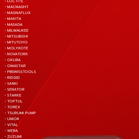
• LOCTITE
• MACNAGHT
• MAGNAFLUX
• MAKITA
• MASADA
• MILWAUKEE
• MITSUBISHI
• MITUTOYO
• MOLYKOTE
• NOVATORK
• OKURA
• OMASTAR
• PBSWISSTOOLS
• RIDGID
• SANKI
• SENATOR
• STARKE
• TOPTUL
• TOREX
• TSURUMI PUMP
• UNIOR
• VITAL
• WERA
• ZUZUMI