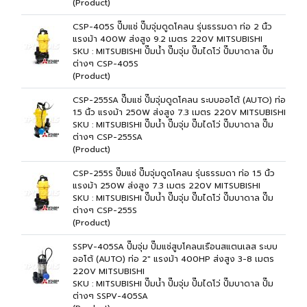
(Product)
CSP-405S ปั๊มแช่ ปั๊มจุ่มดูดโคลน รุ่นธรรมดา ท่อ 2 นิ้ว
แรงม้า 400W ส่งสูง 9.2 เมตร 220V MITSUBISHI
SKU : MITSUBISHI ปั๊มน้ำ ปั๊มจุ่ม ปั๊มไดโว่ ปั๊มบาดาล ปั๊ม
ต่างๆ CSP-405S
(Product)
CSP-255SA ปั๊มแช่ ปั๊มจุ่มดูดโคลน ระบบออโต้ (AUTO) ท่อ
1.5 นิ้ว แรงม้า 250W ส่งสูง 7.3 เมตร 220V MITSUBISHI
SKU : MITSUBISHI ปั๊มน้ำ ปั๊มจุ่ม ปั๊มไดโว่ ปั๊มบาดาล ปั๊ม
ต่างๆ CSP-255SA
(Product)
CSP-255S ปั๊มแช่ ปั๊มจุ่มดูดโคลน รุ่นธรรมดา ท่อ 1.5 นิ้ว
แรงม้า 250W ส่งสูง 7.3 เมตร 220V MITSUBISHI
SKU : MITSUBISHI ปั๊มน้ำ ปั๊มจุ่ม ปั๊มไดโว่ ปั๊มบาดาล ปั๊ม
ต่างๆ CSP-255S
(Product)
SSPV-405SA ปั๊มจุ่ม ปั๊มแช่สูบโคลนเรือนสแตนเลส ระบบ
ออโต้ (AUTO) ท่อ 2" แรงม้า 400HP ส่งสูง 3-8 เมตร
220V MITSUBISHI
SKU : MITSUBISHI ปั๊มน้ำ ปั๊มจุ่ม ปั๊มไดโว่ ปั๊มบาดาล ปั๊ม
ต่างๆ SSPV-405SA