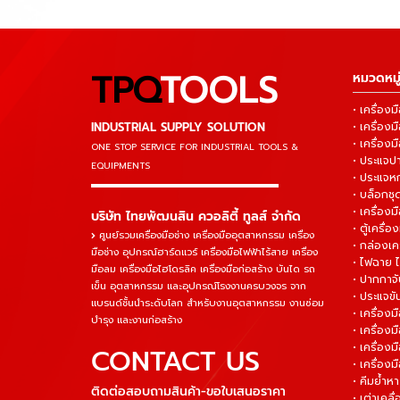
TPQ
TOOLS
หมวดหมู่
• เครื่อ
INDUSTRIAL SUPPLY SOLUTION
• เครื่อ
• เครื่องม
ONE STOP SERVICE
FOR INDUSTRIAL TOOLS &
• ประแจ
EQUIPMENTS
• ประแจห
▬▬▬▬▬▬▬▬▬▬▬▬▬▬▬
• บล็อกชุด
• เครื่องม
บริษัท ไทยพัฒนสิน ควอลิตี้ ทูลส์ จำกัด
• ตู้เครื่อง
ศูนย์รวมเครื่องมือช่าง เครื่องมืออุตสาหกรรม เครื่อง
• กล่องเคร
มือช่าง อุปกรณ์ฮาร์ดแวร์ เครื่องมือไฟฟ้าไร้สาย เครื่อง
• ไฟฉาย 
มือลม เครื่องมือไฮโดรลิค เครื่องมือก่อสร้าง บันได รถ
• ปากกาจั
เข็น อุตสาหกรรม และอุปกรณ์โรงงานครบวงจร จาก
• ประแจข
แบรนด์ชั้นนำระดับโลก สำหรับงานอุตสาหกรรม งานซ่อม
• เครื่อ
บำรุง และงานก่อสร้าง
• เครื่อ
• เครื่องม
CONTACT US
• เครื่อง
• คีมย้ำห
ติดต่อสอบถามสินค้า-ขอใบเสนอราคา
• เต่าเคลื