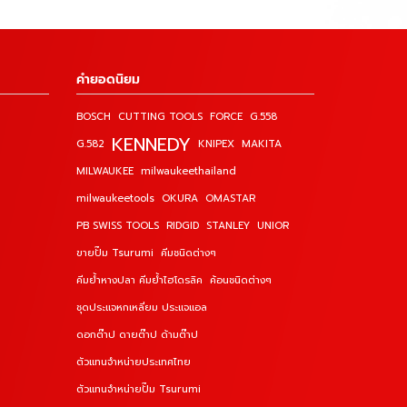
คำยอดนิยม
BOSCH
CUTTING TOOLS
FORCE
G.558
KENNEDY
G.582
KNIPEX
MAKITA
MILWAUKEE
milwaukeethailand
milwaukeetools
OKURA
OMASTAR
PB SWISS TOOLS
RIDGID
STANLEY
UNIOR
ขายปั๊ม Tsurumi
คีมชนิดต่างๆ
คีมย้ำหางปลา คีมย้ำไฮโดรลิค
ค้อนชนิดต่างๆ
ชุดประแจหกเหลี่ยม ประแจแอล
ดอกต๊าป ดายต๊าป ด้ามต๊าป
ตัวแทนจำหน่ายประเทศไทย
ตัวแทนจำหน่ายปั๊ม Tsurumi