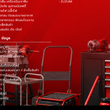
ดพื้น เครื่องปั่นเงาพื้น
• ZUZUMI
นิรภัย อุปกรณ์เซฟตี้
สายไฟ ปลั๊กไฟ
ังกลม ท่อลมระบายอากาศ
ุตสาหกรรม พัดลมโรงงาน
แพ็คสินค้า
ผ่นขัด ตัด เจียร์
 ข้อมูล
นอราคา
TALOG DOWNLOND
าระเครื่องมือช่าง
้า
สั่งซื้อออนไลน์
ขอใบเสนอราคา / สั่งซื้อสินค้า
การชำระเงิน
การจัดส่งสินค้า
เรา
รา
็บไซต์
ในเครือ