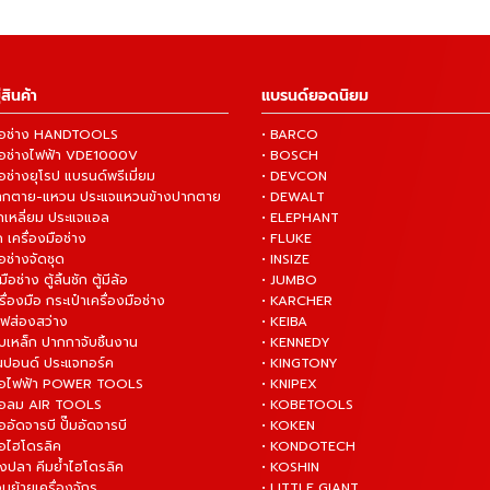
สินค้า
แบรนด์ยอดนิยม
งมือช่าง HANDTOOLS
• BARCO
งมือช่างไฟฟ้า VDE1000V
• BOSCH
ือช่างยุโรป แบรนด์พรีเมี่ยม
• DEVCON
ปากตาย-แหวน ประแจแหวนข้างปากตาย
• DEWALT
กเหลี่ยม ประแจแอล
• ELEPHANT
 เครื่องมือช่าง
• FLUKE
ือช่างจัดชุด
• INSIZE
มือช่าง ตู้ลิ้นชัก ตู้มีล้อ
• JUMBO
ื่องมือ กระเป๋าเครื่องมือช่าง
• KARCHER
ไฟส่องสว่าง
• KEIBA
บเหล็ก ปากกาจับชิ้นงาน
• KENNEDY
ันปอนด์ ประแจทอร์ค
• KINGTONY
งมือไฟฟ้า POWER TOOLS
• KNIPEX
งมือลม AIR TOOLS
• KOBETOOLS
ืออัดจารบี ปั๊มอัดจารบี
• KOKEN
มือไฮโดรลิค
• KONDOTECH
างปลา คีมย้ำไฮโดรลิค
• KOSHIN
่อนย้ายเครื่องจักร
• LITTLE GIANT