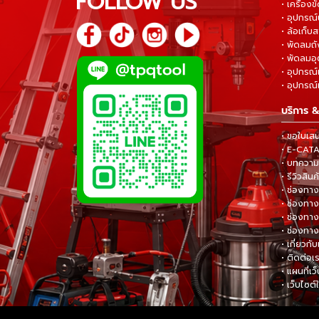
FOLLOW US
• เครื่องขั
• อุปกรณ์
• ล้อเก็บ
• พัดลมถ
• พัดลมอ
• อุปกรณ์
• อุปกรณ์แ
บริการ &
• ขอใบเส
• E-CA
• บทความส
• รีวิวสินค
• ช่องทาง
• ช่องทาง
• ช่องทาง
• ช่องทาง
• เกี่ยวกับ
• ติดต่อเ
• แผนที่เว
• เว็บไซต์