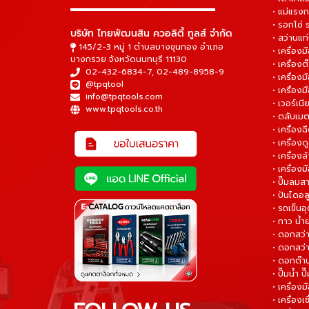
▬▬▬▬▬▬▬▬▬▬▬▬▬▬▬
• แม่แรงก
• รอกโซ่
บริษัท ไทยพัฒนสิน ควอลิตี้ ทูลส์ จำกัด
• สว่านแท
145/2-3 หมู่ 1 ตำบลบางขุนกอง อำเภอ
• เครื่องม
บางกรวย จังหวัดนนทบุรี 11130
• เครื่อง
02-432-6834-7
,
02-489-8958-9
• เครื่อง
@tpqtool
• เครื่องม
info@tpqtools.com
• เวอร์เนี
www.tpqtools.co.th
• ตลับเมต
• เครื่อง
• เครื่อง
• เครื่อง
• เครื่องม
• ปั๊มลมส
• ปันไดอล
• รถเข็น
• กาว น้ำ
• ดอกสว
• ดอกสว่า
• ดอกต๊า
• ปั๊มน้ำ ป
• เครื่อง
• เครื่องเช