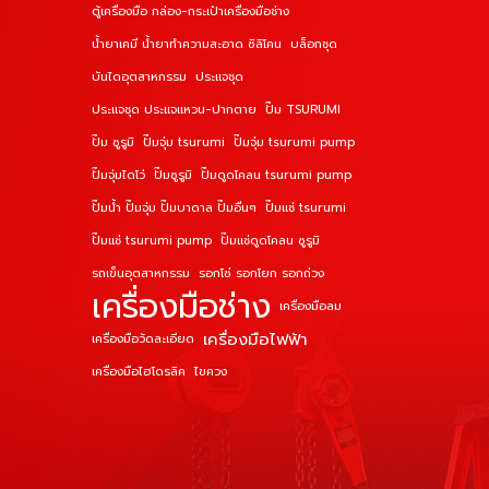
ตู้เครื่องมือ กล่อง-กระเป๋าเครื่องมือช่าง
น้ำยาเคมี น้ำยาทำความสะอาด ซิลิโคน
บล็อกชุด
บันไดอุตสาหกรรม
ประแจชุด
ประแจชุด ประแจแหวน-ปากตาย
ปั๊ม TSURUMI
ปั๊ม ซูรูมิ
ปั๊มจุ่ม tsurumi
ปั๊มจุ่ม tsurumi pump
ปั๊มจุ่มไดโว่
ปั๊มซูรูมิ
ปั๊มดูดโคลน tsurumi pump
ปั๊มน้ำ ปั๊มจุ่ม ปั๊มบาดาล ปั๊มอื่นๆ
ปั๊มแช่ tsurumi
ปั๊มแช่ tsurumi pump
ปั๊มแช่ดูดโคลน ซูรูมิ
รถเข็นอุตสาหกรรม
รอกโซ่ รอกโยก รอกถ่วง
เครื่องมือช่าง
เครื่องมือลม
เครื่องมือไฟฟ้า
เครื่องมือวัดละเอียด
เครื่องมือไฮโดรลิค
ไขควง