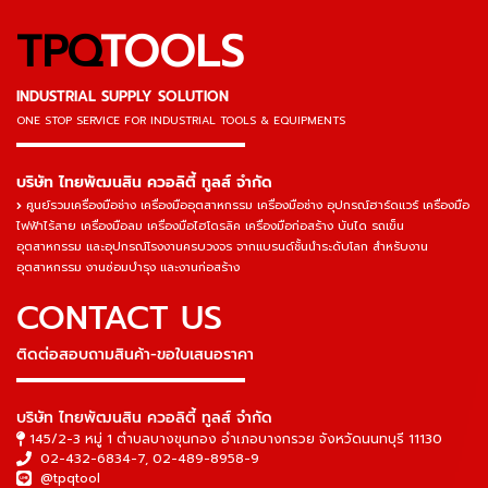
TPQ
TOOLS
INDUSTRIAL SUPPLY SOLUTION
ONE STOP SERVICE
FOR INDUSTRIAL TOOLS & EQUIPMENTS
▬▬▬▬▬▬▬▬▬▬▬▬▬▬▬
บริษัท ไทยพัฒนสิน ควอลิตี้ ทูลส์ จำกัด
ศูนย์รวมเครื่องมือช่าง เครื่องมืออุตสาหกรรม เครื่องมือช่าง อุปกรณ์ฮาร์ดแวร์ เครื่องมือ
ไฟฟ้าไร้สาย เครื่องมือลม เครื่องมือไฮโดรลิค เครื่องมือก่อสร้าง บันได รถเข็น
อุตสาหกรรม และอุปกรณ์โรงงานครบวงจร จากแบรนด์ชั้นนำระดับโลก สำหรับงาน
อุตสาหกรรม งานซ่อมบำรุง และงานก่อสร้าง
CONTACT US
ติดต่อสอบถามสินค้า-ขอใบเสนอราคา
▬▬▬▬▬▬▬▬▬▬▬▬▬▬▬
บริษัท ไทยพัฒนสิน ควอลิตี้ ทูลส์ จำกัด
145/2-3 หมู่ 1 ตำบลบางขุนกอง อำเภอบางกรวย จังหวัดนนทบุรี 11130
02-432-6834-7
,
02-489-8958-9
@tpqtool