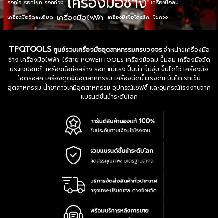
เครื่องมือช่าง
รอกโซ่ รอกโยก รอกถ่วง
เครื่องมือลม
เครื่องมือไฟฟ้า
เครื่องมือวัดละเอียด
เครื่องมือไฮโดรลิค
ไขควง
TPQTOOLS
ศูนย์รวมเครื่องมืออุตสาหกรรมครบวงจร
จำหน่ายเครื่องมือ
ช่าง เครื่องมือไฟฟ้า-ไร้สาย POWERTOOLS เครื่องมือลม ปั๊มลม เครื่องมือวัด
ประแจปอนด์ เครื่องมือก่อสร้าง รอก แม่แรง ปั๊มน้ำ ปั๊มจุ่ม ปั๊มไดโว่ เครื่องมือ
ไฮดรอลิค เครื่องดูดฝุ่นอุตสาหกรรม เครื่องฉีดน้ำแรงดัน บันได รถเข็น
อุตสาหกรรม น้ำยากาวเคมีอุตสาหกรรม อุปกรณ์เซฟตี้ และอุปกรณ์โรงงานจาก
แบรนด์ชั้นนำระดับโลก