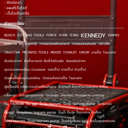
• ติดต่อเรา
• แผนที่เว็บไซต์
• เว็บไซต์ในเครือ
คำยอดนิยม
KENNEDY
BOSCH
CUTTING TOOLS
FORCE
G.558
G.582
KNIPEX
MAKITA
MILWAUKEE
milwaukeethailand
milwaukeetools
OKURA
OMASTAR
PB SWISS TOOLS
RIDGID
STANLEY
UNIOR
ขายปั๊ม Tsurumi
คีมชนิดต่างๆ
คีมย้ำหางปลา คีมย้ำไฮโดรลิค
ค้อนชนิดต่างๆ
ชุดประแจหกเหลี่ยม ประแจแอล
ดอกต๊าป ดายต๊าป ด้ามต๊าป
ตัวแทนจำหน่ายประเทศไทย
ตัวแทนจำหน่ายปั๊ม Tsurumi
ตู้เครื่องมือ กล่อง-กระเป๋าเครื่องมือช่าง
น้ำยาเคมี น้ำยาทำความสะอาด ซิลิโคน
บล็อกชุด
บันไดอุตสาหกรรม
ประแจชุด
ประแจชุด ประแจแหวน-ปากตาย
ปั๊ม TSURUMI
ปั๊ม ซูรูมิ
ปั๊มจุ่ม tsurumi
ปั๊มจุ่ม tsurumi pump
ปั๊มจุ่มไดโว่
ปั๊มซูรูมิ
ปั๊มดูดโคลน tsurumi pump
ปั๊มน้ำ ปั๊มจุ่ม ปั๊มบาดาล ปั๊มอื่นๆ
ปั๊มแช่ tsurumi
ปั๊มแช่ tsurumi pump
ปั๊มแช่ดูดโคลน ซูรูมิ
รถเข็นอุตสาหกรรม