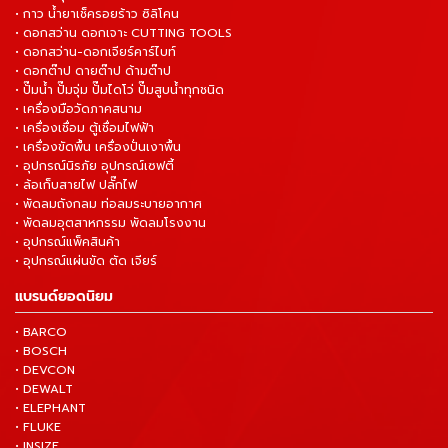
• กาว น้ำยาเช็ครอยร้าว ซิลิโคน
• ดอกสว่าน ดอกเจาะ CUTTING TOOLS
• ดอกสว่าน-ดอกเจียร์คาร์ไบท์
• ดอกต๊าป ดายต๊าป ด้ามต๊าป
• ปั๊มน้ำ ปั๊มจุ่ม ปั๊มไดโว่ ปั๊มสูบน้ำทุกชนิด
• เครื่องมือวัดภาคสนาม
• เครื่องเชื่อม ตู้เชื่อมไฟฟ้า
• เครื่องขัดพื้น เครื่องปั่นเงาพื้น
• อุปกรณ์นิรภัย อุปกรณ์เซฟตี้
• ล้อเก็บสายไฟ ปลั๊กไฟ
• พัดลมถังกลม ท่อลมระบายอากาศ
• พัดลมอุตสาหกรรม พัดลมโรงงาน
• อุปกรณ์แพ็คสินค้า
• อุปกรณ์แผ่นขัด ตัด เจียร์
แบรนด์ยอดนิยม
• BARCO
• BOSCH
• DEVCON
• DEWALT
• ELEPHANT
• FLUKE
• INSIZE