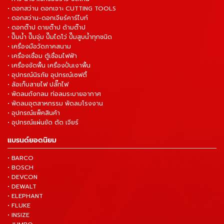
• ดอกสว่าน ดอกเจาะ CUTTING TOOLS
• ดอกสว่าน-ดอกเจียร์คาร์ไบท์
• ดอกต๊าป ดายต๊าป ด้ามต๊าป
• ปั๊มน้ำ ปั๊มจุ่ม ปั๊มไดโว่ ปั๊มสูบน้ำทุกชนิด
• เครื่องมือวัดภาคสนาม
• เครื่องเชื่อม ตู้เชื่อมไฟฟ้า
• เครื่องขัดพื้น เครื่องปั่นเงาพื้น
• อุปกรณ์นิรภัย อุปกรณ์เซฟตี้
• ล้อเก็บสายไฟ ปลั๊กไฟ
• พัดลมถังกลม ท่อลมระบายอากาศ
• พัดลมอุตสาหกรรม พัดลมโรงงาน
• อุปกรณ์แพ็คสินค้า
• อุปกรณ์แผ่นขัด ตัด เจียร์
แบรนด์ยอดนิยม
• BARCO
• BOSCH
• DEVCON
• DEWALT
• ELEPHANT
• FLUKE
• INSIZE