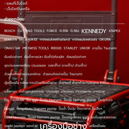
• แผนที่เว็บไซต์
• เว็บไซต์ในเครือ
คำยอดนิยม
KENNEDY
BOSCH
CUTTING TOOLS
FORCE
G.558
G.582
KNIPEX
MAKITA
MILWAUKEE
milwaukeethailand
milwaukeetools
OKURA
OMASTAR
PB SWISS TOOLS
RIDGID
STANLEY
UNIOR
ขายปั๊ม Tsurumi
คีมชนิดต่างๆ
คีมย้ำหางปลา คีมย้ำไฮโดรลิค
ค้อนชนิดต่างๆ
ชุดประแจหกเหลี่ยม ประแจแอล
ดอกต๊าป ดายต๊าป ด้ามต๊าป
ตัวแทนจำหน่ายประเทศไทย
ตัวแทนจำหน่ายปั๊ม Tsurumi
ตู้เครื่องมือ กล่อง-กระเป๋าเครื่องมือช่าง
น้ำยาเคมี น้ำยาทำความสะอาด ซิลิโคน
บล็อกชุด
บันไดอุตสาหกรรม
ประแจชุด
ประแจชุด ประแจแหวน-ปากตาย
ปั๊ม TSURUMI
ปั๊ม ซูรูมิ
ปั๊มจุ่ม tsurumi
ปั๊มจุ่ม tsurumi pump
ปั๊มจุ่มไดโว่
ปั๊มซูรูมิ
ปั๊มดูดโคลน tsurumi pump
ปั๊มน้ำ ปั๊มจุ่ม ปั๊มบาดาล ปั๊มอื่นๆ
ปั๊มแช่ tsurumi
ปั๊มแช่ tsurumi pump
ปั๊มแช่ดูดโคลน ซูรูมิ
รถเข็นอุตสาหกรรม
เครื่องมือช่าง
รอกโซ่ รอกโยก รอกถ่วง
เครื่องมือลม