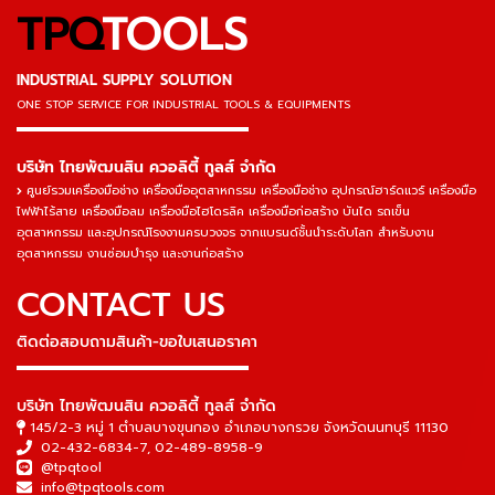
TPQ
TOOLS
INDUSTRIAL SUPPLY SOLUTION
ONE STOP SERVICE
FOR INDUSTRIAL TOOLS & EQUIPMENTS
▬▬▬▬▬▬▬▬▬▬▬▬▬▬▬
บริษัท ไทยพัฒนสิน ควอลิตี้ ทูลส์ จำกัด
ศูนย์รวมเครื่องมือช่าง เครื่องมืออุตสาหกรรม เครื่องมือช่าง อุปกรณ์ฮาร์ดแวร์ เครื่องมือ
ไฟฟ้าไร้สาย เครื่องมือลม เครื่องมือไฮโดรลิค เครื่องมือก่อสร้าง บันได รถเข็น
อุตสาหกรรม และอุปกรณ์โรงงานครบวงจร จากแบรนด์ชั้นนำระดับโลก สำหรับงาน
อุตสาหกรรม งานซ่อมบำรุง และงานก่อสร้าง
CONTACT US
ติดต่อสอบถามสินค้า-ขอใบเสนอราคา
▬▬▬▬▬▬▬▬▬▬▬▬▬▬▬
บริษัท ไทยพัฒนสิน ควอลิตี้ ทูลส์ จำกัด
145/2-3 หมู่ 1 ตำบลบางขุนกอง อำเภอบางกรวย จังหวัดนนทบุรี 11130
02-432-6834-7
,
02-489-8958-9
@tpqtool
info@tpqtools.com