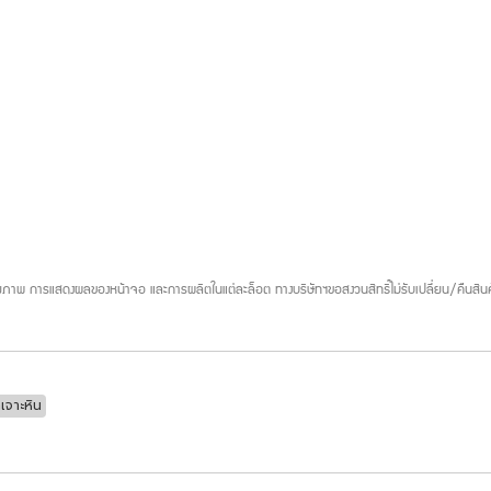
ภาพ การแสดงผลของหน้าจอ และการผลิตในแต่ละล็อต ทางบริษัทฯขอสงวนสิทธิ์ไม่รับเปลี่ยน/คืนสินค
จาะหิน