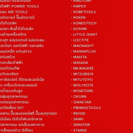
ันปอนด์ ประแจทอร์ค
• KINGTONY
งมือไฟฟ้า POWER TOOLS
• KNIPEX
งมือลม AIR TOOLS
• KOBETOOLS
ืออัดจารบี ปั๊มอัดจารบี
• KOKEN
มือไฮโดรลิค
• KONDOTECH
างปลา คีมย้ำไฮโดรลิค
• KOSHIN
่อนย้ายเครื่องจักร
• LITTLE GIANT
ระปุก แม่แรงตะเข้ แม่แรงลม
• LOCTITE
 รอดโยก รอกไฟฟ้า รอกสลิง
• MACNAGHT
่นแม่เหล็ก แท่นสว่าน
• MAGNAFLUX
ือก่อสร้าง
• MAKITA
ต๊าปเกลียวไฟฟ้า
• MASADA
มือออโตเมทีฟ
• MILWAUKEE
ือวัดละเอียด
• MITSUBISHI
ยคาลิปเปอร์ ดิจิตอลเวอร์เนีย
• MITUTOYO
ร เครื่องวัดระยะเลเซอร์
• MOLYKOTE
ฉีดน้ำแรงดันสูง
• NOVATORK
ดูดฝุ่นอุตสาหกรรม
• OKURA
ล้างท่ออุตสาหกรรม
• OMASTAR
ือเวิร์คช็อป DIY
• PBSWISSTOOLS
ายพาน ปั๊มลมออยล์ฟรี ปั๊มลมทุกชนิด
• RIDGID
ูมิเนียม บันไดไฟเบอร์กลาส
• SANKI
อุตสาหกรรม รถเข็นเฉพาะทาง
• SENATOR
ยาเช็ครอยร้าว ซิลิโคน
• STARKE