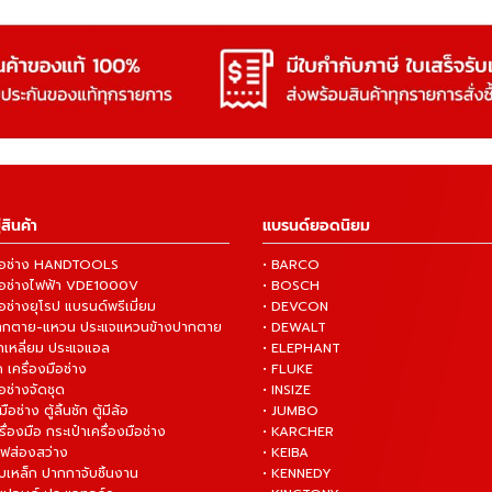
สินค้า
แบรนด์ยอดนิยม
งมือช่าง HANDTOOLS
• BARCO
งมือช่างไฟฟ้า VDE1000V
• BOSCH
ือช่างยุโรป แบรนด์พรีเมี่ยม
• DEVCON
ปากตาย-แหวน ประแจแหวนข้างปากตาย
• DEWALT
กเหลี่ยม ประแจแอล
• ELEPHANT
 เครื่องมือช่าง
• FLUKE
ือช่างจัดชุด
• INSIZE
มือช่าง ตู้ลิ้นชัก ตู้มีล้อ
• JUMBO
ื่องมือ กระเป๋าเครื่องมือช่าง
• KARCHER
ไฟส่องสว่าง
• KEIBA
บเหล็ก ปากกาจับชิ้นงาน
• KENNEDY