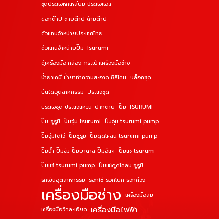
ชุดประแจหกเหลี่ยม ประแจแอล
ดอกต๊าป ดายต๊าป ด้ามต๊าป
ตัวแทนจำหน่ายประเทศไทย
ตัวแทนจำหน่ายปั๊ม Tsurumi
ตู้เครื่องมือ กล่อง-กระเป๋าเครื่องมือช่าง
น้ำยาเคมี น้ำยาทำความสะอาด ซิลิโคน
บล็อกชุด
บันไดอุตสาหกรรม
ประแจชุด
ประแจชุด ประแจแหวน-ปากตาย
ปั๊ม TSURUMI
ปั๊ม ซูรูมิ
ปั๊มจุ่ม tsurumi
ปั๊มจุ่ม tsurumi pump
ปั๊มจุ่มไดโว่
ปั๊มซูรูมิ
ปั๊มดูดโคลน tsurumi pump
ปั๊มน้ำ ปั๊มจุ่ม ปั๊มบาดาล ปั๊มอื่นๆ
ปั๊มแช่ tsurumi
ปั๊มแช่ tsurumi pump
ปั๊มแช่ดูดโคลน ซูรูมิ
รถเข็นอุตสาหกรรม
รอกโซ่ รอกโยก รอกถ่วง
เครื่องมือช่าง
เครื่องมือลม
เครื่องมือไฟฟ้า
เครื่องมือวัดละเอียด