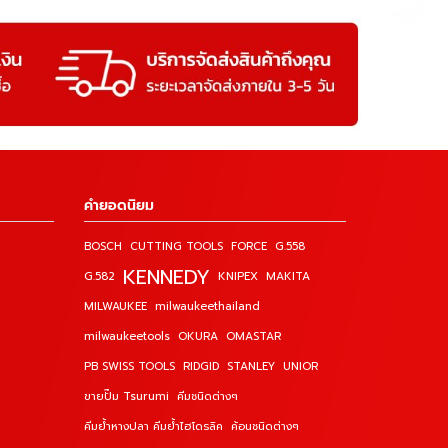
คำยอดนิยม
BOSCH
CUTTING TOOLS
FORCE
G.558
KENNEDY
G.582
KNIPEX
MAKITA
MILWAUKEE
milwaukeethailand
milwaukeetools
OKURA
OMASTAR
PB SWISS TOOLS
RIDGID
STANLEY
UNIOR
ขายปั๊ม Tsurumi
คีมชนิดต่างๆ
คีมย้ำหางปลา คีมย้ำไฮโดรลิค
ค้อนชนิดต่างๆ