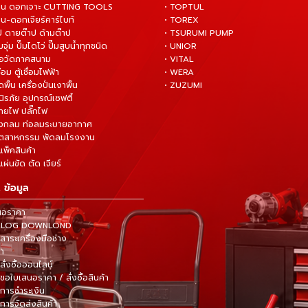
่าน ดอกเจาะ CUTTING TOOLS
• TOPTUL
น-ดอกเจียร์คาร์ไบท์
• TOREX
ป ดายต๊าป ด้ามต๊าป
• TSURUMI PUMP
ั๊มจุ่ม ปั๊มไดโว่ ปั๊มสูบน้ำทุกชนิด
• UNIOR
มือวัดภาคสนาม
• VITAL
ื่อม ตู้เชื่อมไฟฟ้า
• WERA
ดพื้น เครื่องปั่นเงาพื้น
• ZUZUMI
นิรภัย อุปกรณ์เซฟตี้
สายไฟ ปลั๊กไฟ
ังกลม ท่อลมระบายอากาศ
ุตสาหกรรม พัดลมโรงงาน
แพ็คสินค้า
ผ่นขัด ตัด เจียร์
 ข้อมูล
นอราคา
TALOG DOWNLOND
าระเครื่องมือช่าง
้า
สั่งซื้อออนไลน์
ขอใบเสนอราคา / สั่งซื้อสินค้า
การชำระเงิน
การจัดส่งสินค้า