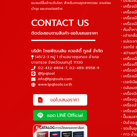
• ประแจข
แบรนด์ชั้นนำระดับโลก สำหรับงานอุตสาหกรรม งานซ่อม
• เครื่อ
บำรุง และงานก่อสร้าง
• เครื่อ
• เครื่องม
CONTACT US
• เครื่อง
• คีมย้ำห
ติดต่อสอบถามสินค้า-ขอใบเสนอราคา
• เต่าเคลื
▬▬▬▬▬▬▬▬▬▬▬▬▬▬▬
• แม่แรงก
• รอกโซ่
บริษัท ไทยพัฒนสิน ควอลิตี้ ทูลส์ จำกัด
• สว่านแท
145/2-3 หมู่ 1 ตำบลบางขุนกอง อำเภอ
• เครื่องม
บางกรวย จังหวัดนนทบุรี 11130
• เครื่อง
02-432-6834-7
,
02-489-8958-9
• เครื่อง
@tpqtool
• เครื่องม
info@tpqtools.com
• เวอร์เนี
www.tpqtools.co.th
• ตลับเมต
• เครื่อง
• เครื่อง
• เครื่อง
• เครื่องม
• ปั๊มลมส
• ปันไดอล
• รถเข็น
• กาว น้ำ