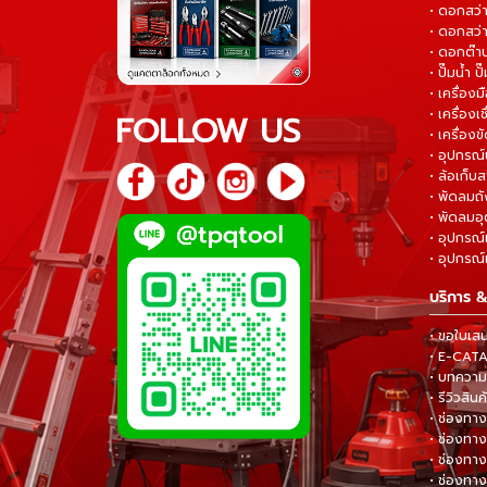
• ดอกสว
• ดอกสว่า
• ดอกต๊า
• ปั๊มน้ำ ป
• เครื่อง
• เครื่องเช
FOLLOW US
• เครื่องขั
• อุปกรณ์
• ล้อเก็บ
• พัดลมถ
• พัดลมอ
• อุปกรณ์
• อุปกรณ์แ
บริการ &
• ขอใบเส
• E-CA
• บทความส
• รีวิวสินค
• ช่องทาง
• ช่องทาง
• ช่องทาง
• ช่องทาง