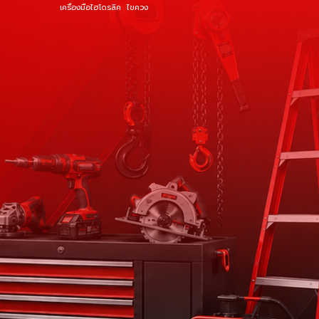
เครื่องมือไฮโดรลิค
ไขควง