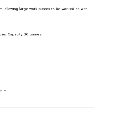
0mm, allowing large work pieces to be worked on with
ces. Capacity: 30 tonnes.
้า **