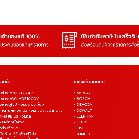
สินค้า
แบรนด์ยอดนิยม
งมือช่าง HANDTOOLS
• BARCO
งมือช่างไฟฟ้า VDE1000V
• BOSCH
ือช่างยุโรป แบรนด์พรีเมี่ยม
• DEVCON
ปากตาย-แหวน ประแจแหวนข้างปากตาย
• DEWALT
กเหลี่ยม ประแจแอล
• ELEPHANT
 เครื่องมือช่าง
• FLUKE
ือช่างจัดชุด
• INSIZE
มือช่าง ตู้ลิ้นชัก ตู้มีล้อ
• JUMBO