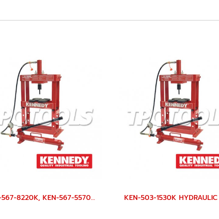
KEN-567-8220K, KEN-567-5570K Seal Repair Kit For HBP010 Hydraulic Bench Press