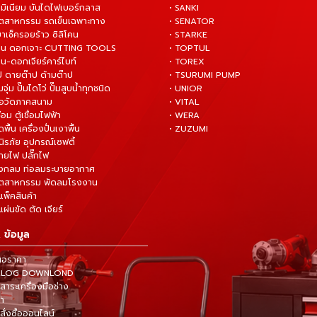
ูมิเนียม บันไดไฟเบอร์กลาส
• SANKI
อุตสาหกรรม รถเข็นเฉพาะทาง
• SENATOR
ยาเช็ครอยร้าว ซิลิโคน
• STARKE
่าน ดอกเจาะ CUTTING TOOLS
• TOPTUL
น-ดอกเจียร์คาร์ไบท์
• TOREX
ป ดายต๊าป ด้ามต๊าป
• TSURUMI PUMP
ั๊มจุ่ม ปั๊มไดโว่ ปั๊มสูบน้ำทุกชนิด
• UNIOR
มือวัดภาคสนาม
• VITAL
ื่อม ตู้เชื่อมไฟฟ้า
• WERA
ดพื้น เครื่องปั่นเงาพื้น
• ZUZUMI
นิรภัย อุปกรณ์เซฟตี้
สายไฟ ปลั๊กไฟ
ังกลม ท่อลมระบายอากาศ
ุตสาหกรรม พัดลมโรงงาน
แพ็คสินค้า
ผ่นขัด ตัด เจียร์
 ข้อมูล
นอราคา
TALOG DOWNLOND
าระเครื่องมือช่าง
้า
สั่งซื้อออนไลน์