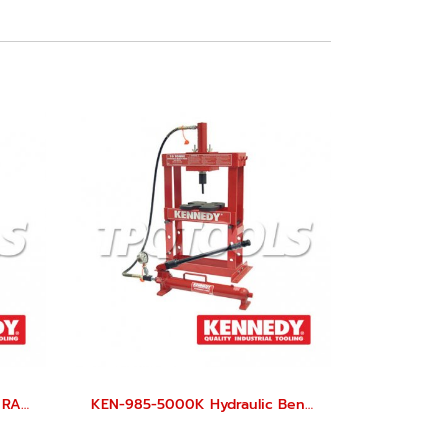
KEN-503-1530K HYDRAULIC RAM
KEN-985-5000K Hydraulic Bench Press 10-Ton