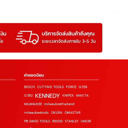
คำยอดนิยม
BOSCH
CUTTING TOOLS
FORCE
G.558
KENNEDY
G.582
KNIPEX
MAKITA
MILWAUKEE
milwaukeethailand
milwaukeetools
OKURA
OMASTAR
PB SWISS TOOLS
RIDGID
STANLEY
UNIOR