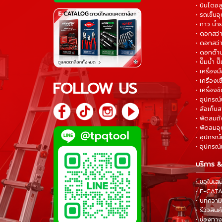
• ปันไดอล
• รถเข็น
• กาว น้ำ
• ดอกสว
• ดอกสว่า
• ดอกต๊า
• ปั๊มน้ำ ป
• เครื่อง
• เครื่องเช
FOLLOW US
• เครื่องขั
• อุปกรณ์
• ล้อเก็บ
• พัดลมถ
• พัดลมอ
• อุปกรณ์
• อุปกรณ์แ
บริการ &
• ขอใบเส
• E-CA
• บทความส
• รีวิวสินค
• ช่องทาง