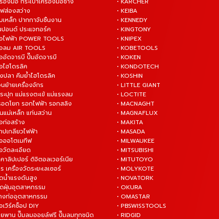
ื่องมือ กระเป๋าเครื่องมือช่าง
• KARCHER
ไฟส่องสว่าง
• KEIBA
บเหล็ก ปากกาจับชิ้นงาน
• KENNEDY
ันปอนด์ ประแจทอร์ค
• KINGTONY
งมือไฟฟ้า POWER TOOLS
• KNIPEX
งมือลม AIR TOOLS
• KOBETOOLS
ืออัดจารบี ปั๊มอัดจารบี
• KOKEN
มือไฮโดรลิค
• KONDOTECH
างปลา คีมย้ำไฮโดรลิค
• KOSHIN
่อนย้ายเครื่องจักร
• LITTLE GIANT
ระปุก แม่แรงตะเข้ แม่แรงลม
• LOCTITE
 รอดโยก รอกไฟฟ้า รอกสลิง
• MACNAGHT
่นแม่เหล็ก แท่นสว่าน
• MAGNAFLUX
ือก่อสร้าง
• MAKITA
ต๊าปเกลียวไฟฟ้า
• MASADA
มือออโตเมทีฟ
• MILWAUKEE
ือวัดละเอียด
• MITSUBISHI
ยคาลิปเปอร์ ดิจิตอลเวอร์เนีย
• MITUTOYO
ร เครื่องวัดระยะเลเซอร์
• MOLYKOTE
ฉีดน้ำแรงดันสูง
• NOVATORK
ดูดฝุ่นอุตสาหกรรม
• OKURA
ล้างท่ออุตสาหกรรม
• OMASTAR
ือเวิร์คช็อป DIY
• PBSWISSTOOLS
ายพาน ปั๊มลมออยล์ฟรี ปั๊มลมทุกชนิด
• RIDGID