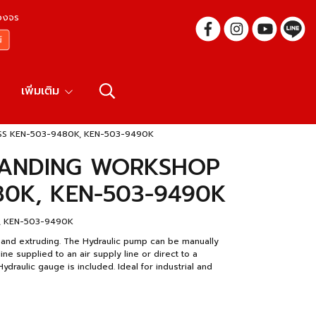
บวงจร
เพิ่มเติม
S KEN-503-9480K, KEN-503-9490K
TANDING WORKSHOP
80K, KEN-503-9490K
0K, KEN-503-9490K
 and extruding. The Hydraulic pump can be manually
e supplied to an air supply line or direct to a
ydraulic gauge is included. Ideal for industrial and