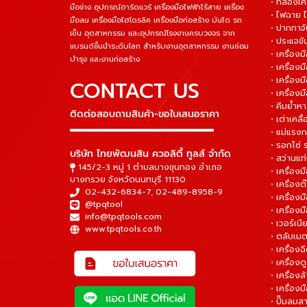
• กล่องเคร
มือช่าง อุปกรณ์ฮาร์ดแวร์ เครื่องมือไฟฟ้าไร้สาย เครื่อง
• ไฟฉาย 
มือลม เครื่องมือไฮโดรลิค เครื่องมือก่อสร้าง บันได รถ
• ปากกาจั
เข็น อุตสาหกรรม และอุปกรณ์โรงงานครบวงจร จาก
• ประแจข
แบรนด์ชั้นนำระดับโลก สำหรับงานอุตสาหกรรม งานซ่อม
• เครื่อ
บำรุง และงานก่อสร้าง
• เครื่อ
• เครื่องม
CONTACT US
• เครื่อง
• คีมย้ำห
ติดต่อสอบถามสินค้า-ขอใบเสนอราคา
• เต่าเคลื
▬▬▬▬▬▬▬▬▬▬▬▬▬▬▬
• แม่แรงก
• รอกโซ่
บริษัท ไทยพัฒนสิน ควอลิตี้ ทูลส์ จำกัด
• สว่านแท
145/2-3 หมู่ 1 ตำบลบางขุนกอง อำเภอ
• เครื่องม
บางกรวย จังหวัดนนทบุรี 11130
• เครื่อง
02-432-6834-7
,
02-489-8958-9
• เครื่อง
@tpqtool
• เครื่องม
info@tpqtools.com
• เวอร์เนี
www.tpqtools.co.th
• ตลับเมต
• เครื่อง
• เครื่อง
• เครื่อง
• เครื่องม
• ปั๊มลมส