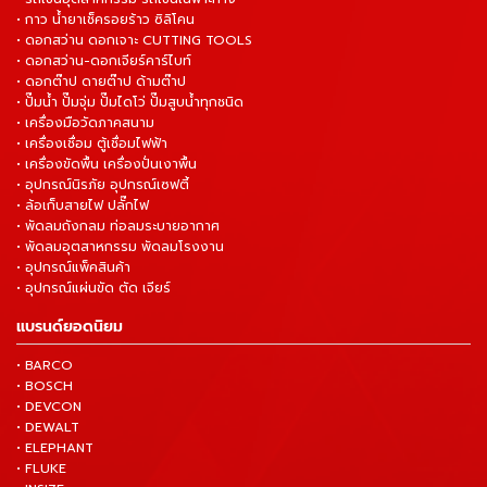
• กาว น้ำยาเช็ครอยร้าว ซิลิโคน
• ดอกสว่าน ดอกเจาะ CUTTING TOOLS
• ดอกสว่าน-ดอกเจียร์คาร์ไบท์
• ดอกต๊าป ดายต๊าป ด้ามต๊าป
• ปั๊มน้ำ ปั๊มจุ่ม ปั๊มไดโว่ ปั๊มสูบน้ำทุกชนิด
• เครื่องมือวัดภาคสนาม
• เครื่องเชื่อม ตู้เชื่อมไฟฟ้า
• เครื่องขัดพื้น เครื่องปั่นเงาพื้น
• อุปกรณ์นิรภัย อุปกรณ์เซฟตี้
• ล้อเก็บสายไฟ ปลั๊กไฟ
• พัดลมถังกลม ท่อลมระบายอากาศ
• พัดลมอุตสาหกรรม พัดลมโรงงาน
• อุปกรณ์แพ็คสินค้า
• อุปกรณ์แผ่นขัด ตัด เจียร์
แบรนด์ยอดนิยม
• BARCO
• BOSCH
• DEVCON
• DEWALT
• ELEPHANT
• FLUKE