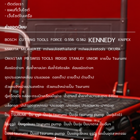
• ติดต่อเรา
• แผนที่เว็บไซต์
• เว็บไซต์ในเครือ
คำยอดนิยม
KENNEDY
BOSCH
CUTTING TOOLS
FORCE
G.558
G.582
KNIPEX
MAKITA
MILWAUKEE
milwaukeethailand
milwaukeetools
OKURA
OMASTAR
PB SWISS TOOLS
RIDGID
STANLEY
UNIOR
ขายปั๊ม Tsurumi
คีมชนิดต่างๆ
คีมย้ำหางปลา คีมย้ำไฮโดรลิค
ค้อนชนิดต่างๆ
ชุดประแจหกเหลี่ยม ประแจแอล
ดอกต๊าป ดายต๊าป ด้ามต๊าป
ตัวแทนจำหน่ายประเทศไทย
ตัวแทนจำหน่ายปั๊ม Tsurumi
ตู้เครื่องมือ กล่อง-กระเป๋าเครื่องมือช่าง
น้ำยาเคมี น้ำยาทำความสะอาด ซิลิโคน
บล็อกชุด
บันไดอุตสาหกรรม
ประแจชุด
ประแจชุด ประแจแหวน-ปากตาย
ปั๊ม TSURUMI
ปั๊ม ซูรูมิ
ปั๊มจุ่ม tsurumi
ปั๊มจุ่ม tsurumi pump
ปั๊มจุ่มไดโว่
ปั๊มซูรูมิ
ปั๊มดูดโคลน tsurumi pump
ปั๊มน้ำ ปั๊มจุ่ม ปั๊มบาดาล ปั๊มอื่นๆ
ปั๊มแช่ tsurumi
ปั๊มแช่ tsurumi pump
ปั๊มแช่ดูดโคลน ซูรูมิ
รถเข็นอุตสาหกรรม