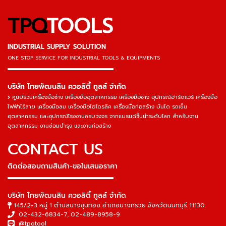
TPQ
TOOLS
INDUSTRIAL SUPPLY SOLUTION
ONE STOP SERVICE
FOR INDUSTRIAL TOOLS & EQUIPMENTS
▬▬▬▬▬▬▬▬▬▬▬▬▬▬▬
บริษัท ไทยพัฒนสิน ควอลิตี้ ทูลส์ จำกัด
ศูนย์รวมเครื่องมือช่าง เครื่องมืออุตสาหกรรม เครื่องมือช่าง อุปกรณ์ฮาร์ดแวร์ เครื่องมือ
ไฟฟ้าไร้สาย เครื่องมือลม เครื่องมือไฮโดรลิค เครื่องมือก่อสร้าง บันได รถเข็น
อุตสาหกรรม และอุปกรณ์โรงงานครบวงจร จากแบรนด์ชั้นนำระดับโลก สำหรับงาน
อุตสาหกรรม งานซ่อมบำรุง และงานก่อสร้าง
CONTACT US
ติดต่อสอบถามสินค้า-ขอใบเสนอราคา
▬▬▬▬▬▬▬▬▬▬▬▬▬▬▬
บริษัท ไทยพัฒนสิน ควอลิตี้ ทูลส์ จำกัด
145/2-3 หมู่ 1 ตำบลบางขุนกอง อำเภอบางกรวย จังหวัดนนทบุรี 11130
02-432-6834-7
,
02-489-8958-9
@tpqtool