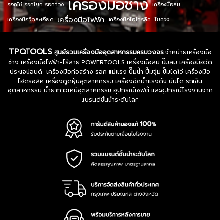
เครื่องมือช่าง
รอกโซ่ รอกโยก รอกถ่วง
เครื่องมือลม
เครื่องมือไฟฟ้า
เครื่องมือวัดละเอียด
เครื่องมือไฮโดรลิค
ไขควง
TPQTOOLS
ศูนย์รวมเครื่องมืออุตสาหกรรมครบวงจร
จำหน่ายเครื่องมือ
ช่าง เครื่องมือไฟฟ้า-ไร้สาย POWERTOOLS เครื่องมือลม ปั๊มลม เครื่องมือวัด
ประแจปอนด์ เครื่องมือก่อสร้าง รอก แม่แรง ปั๊มน้ำ ปั๊มจุ่ม ปั๊มไดโว่ เครื่องมือ
ไฮดรอลิค เครื่องดูดฝุ่นอุตสาหกรรม เครื่องฉีดน้ำแรงดัน บันได รถเข็น
อุตสาหกรรม น้ำยากาวเคมีอุตสาหกรรม อุปกรณ์เซฟตี้ และอุปกรณ์โรงงานจาก
แบรนด์ชั้นนำระดับโลก