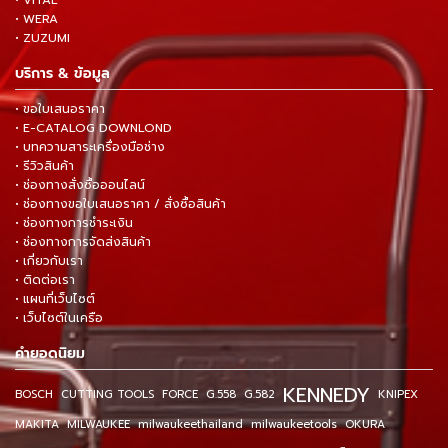
• WERA
• ZUZUMI
บริการ & ข้อมูล
• ขอใบเสนอราคา
• E-CATALOG DOWNLOND
• บทความสาระเครื่องมือช่าง
• รีวิวสินค้า
• ช่องทางสั่งซื้อออนไลน์
• ช่องทางขอใบเสนอราคา / สั่งซื้อสินค้า
• ช่องทางการชำระเงิน
• ช่องทางการจัดส่งสินค้า
• เกี่ยวกับเรา
• ติดต่อเรา
• แผนที่เว็บไซต์
• เว็บไซต์ในเครือ
คำยอดนิยม
KENNEDY
BOSCH
CUTTING TOOLS
FORCE
G.558
G.582
KNIPEX
MAKITA
MILWAUKEE
milwaukeethailand
milwaukeetools
OKURA