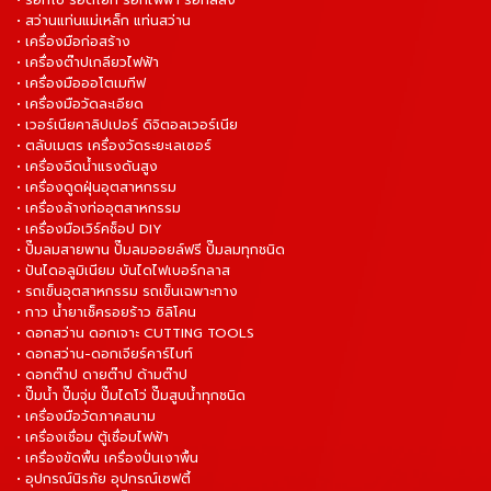
• สว่านแท่นแม่เหล็ก แท่นสว่าน
• เครื่องมือก่อสร้าง
• เครื่องต๊าปเกลียวไฟฟ้า
• เครื่องมือออโตเมทีฟ
• เครื่องมือวัดละเอียด
• เวอร์เนียคาลิปเปอร์ ดิจิตอลเวอร์เนีย
• ตลับเมตร เครื่องวัดระยะเลเซอร์
• เครื่องฉีดน้ำแรงดันสูง
• เครื่องดูดฝุ่นอุตสาหกรรม
• เครื่องล้างท่ออุตสาหกรรม
• เครื่องมือเวิร์คช็อป DIY
• ปั๊มลมสายพาน ปั๊มลมออยล์ฟรี ปั๊มลมทุกชนิด
• ปันไดอลูมิเนียม บันไดไฟเบอร์กลาส
• รถเข็นอุตสาหกรรม รถเข็นเฉพาะทาง
• กาว น้ำยาเช็ครอยร้าว ซิลิโคน
• ดอกสว่าน ดอกเจาะ CUTTING TOOLS
• ดอกสว่าน-ดอกเจียร์คาร์ไบท์
• ดอกต๊าป ดายต๊าป ด้ามต๊าป
• ปั๊มน้ำ ปั๊มจุ่ม ปั๊มไดโว่ ปั๊มสูบน้ำทุกชนิด
• เครื่องมือวัดภาคสนาม
• เครื่องเชื่อม ตู้เชื่อมไฟฟ้า
• เครื่องขัดพื้น เครื่องปั่นเงาพื้น
• อุปกรณ์นิรภัย อุปกรณ์เซฟตี้