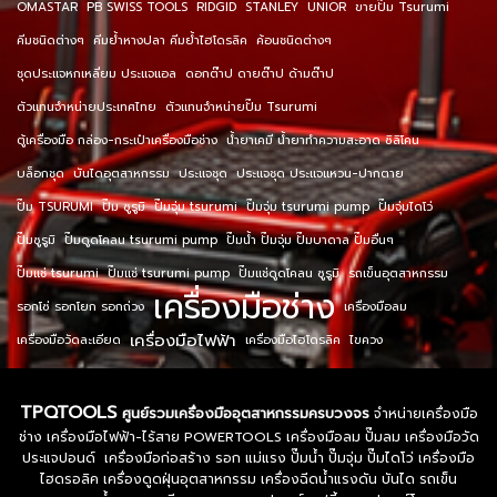
OMASTAR
PB SWISS TOOLS
RIDGID
STANLEY
UNIOR
ขายปั๊ม Tsurumi
คีมชนิดต่างๆ
คีมย้ำหางปลา คีมย้ำไฮโดรลิค
ค้อนชนิดต่างๆ
ชุดประแจหกเหลี่ยม ประแจแอล
ดอกต๊าป ดายต๊าป ด้ามต๊าป
ตัวแทนจำหน่ายประเทศไทย
ตัวแทนจำหน่ายปั๊ม Tsurumi
ตู้เครื่องมือ กล่อง-กระเป๋าเครื่องมือช่าง
น้ำยาเคมี น้ำยาทำความสะอาด ซิลิโคน
บล็อกชุด
บันไดอุตสาหกรรม
ประแจชุด
ประแจชุด ประแจแหวน-ปากตาย
ปั๊ม TSURUMI
ปั๊ม ซูรูมิ
ปั๊มจุ่ม tsurumi
ปั๊มจุ่ม tsurumi pump
ปั๊มจุ่มไดโว่
ปั๊มซูรูมิ
ปั๊มดูดโคลน tsurumi pump
ปั๊มน้ำ ปั๊มจุ่ม ปั๊มบาดาล ปั๊มอื่นๆ
ปั๊มแช่ tsurumi
ปั๊มแช่ tsurumi pump
ปั๊มแช่ดูดโคลน ซูรูมิ
รถเข็นอุตสาหกรรม
เครื่องมือช่าง
รอกโซ่ รอกโยก รอกถ่วง
เครื่องมือลม
เครื่องมือไฟฟ้า
เครื่องมือวัดละเอียด
เครื่องมือไฮโดรลิค
ไขควง
TPQTOOLS
ศูนย์รวมเครื่องมืออุตสาหกรรมครบวงจร
จำหน่ายเครื่องมือ
ช่าง เครื่องมือไฟฟ้า-ไร้สาย POWERTOOLS เครื่องมือลม ปั๊มลม เครื่องมือวัด
ประแจปอนด์ เครื่องมือก่อสร้าง รอก แม่แรง ปั๊มน้ำ ปั๊มจุ่ม ปั๊มไดโว่ เครื่องมือ
ไฮดรอลิค เครื่องดูดฝุ่นอุตสาหกรรม เครื่องฉีดน้ำแรงดัน บันได รถเข็น