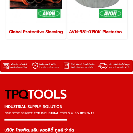
Global Protective Sleeving
AVN-981-0130K Plasterboard Tape
TPQ
TOOLS
INDUSTRIAL SUPPLY SOLUTION
ONE STOP SERVICE
FOR INDUSTRIAL TOOLS & EQUIPMENTS
▬▬▬▬▬▬▬▬▬▬▬▬▬▬▬
บริษัท ไทยพัฒนสิน ควอลิตี้ ทูลส์ จำกัด