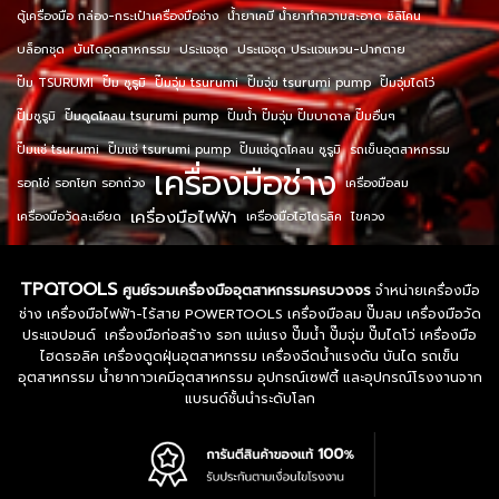
ตู้เครื่องมือ กล่อง-กระเป๋าเครื่องมือช่าง
น้ำยาเคมี น้ำยาทำความสะอาด ซิลิโคน
บล็อกชุด
บันไดอุตสาหกรรม
ประแจชุด
ประแจชุด ประแจแหวน-ปากตาย
ปั๊ม TSURUMI
ปั๊ม ซูรูมิ
ปั๊มจุ่ม tsurumi
ปั๊มจุ่ม tsurumi pump
ปั๊มจุ่มไดโว่
ปั๊มซูรูมิ
ปั๊มดูดโคลน tsurumi pump
ปั๊มน้ำ ปั๊มจุ่ม ปั๊มบาดาล ปั๊มอื่นๆ
ปั๊มแช่ tsurumi
ปั๊มแช่ tsurumi pump
ปั๊มแช่ดูดโคลน ซูรูมิ
รถเข็นอุตสาหกรรม
เครื่องมือช่าง
รอกโซ่ รอกโยก รอกถ่วง
เครื่องมือลม
เครื่องมือไฟฟ้า
เครื่องมือวัดละเอียด
เครื่องมือไฮโดรลิค
ไขควง
TPQTOOLS
ศูนย์รวมเครื่องมืออุตสาหกรรมครบวงจร
จำหน่ายเครื่องมือ
ช่าง เครื่องมือไฟฟ้า-ไร้สาย POWERTOOLS เครื่องมือลม ปั๊มลม เครื่องมือวัด
ประแจปอนด์ เครื่องมือก่อสร้าง รอก แม่แรง ปั๊มน้ำ ปั๊มจุ่ม ปั๊มไดโว่ เครื่องมือ
ไฮดรอลิค เครื่องดูดฝุ่นอุตสาหกรรม เครื่องฉีดน้ำแรงดัน บันได รถเข็น
อุตสาหกรรม น้ำยากาวเคมีอุตสาหกรรม อุปกรณ์เซฟตี้ และอุปกรณ์โรงงานจาก
แบรนด์ชั้นนำระดับโลก