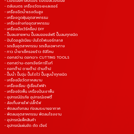
• เวอร์เนียคาลิปเปอร์ ดิจิตอลเวอร์เนีย
• ตลับเมตร เครื่องวัดระยะเลเซอร์
• เครื่องฉีดน้ำแรงดันสูง
• เครื่องดูดฝุ่นอุตสาหกรรม
• เครื่องล้างท่ออุตสาหกรรม
• เครื่องมือเวิร์คช็อป DIY
• ปั๊มลมสายพาน ปั๊มลมออยล์ฟรี ปั๊มลมทุกชนิด
• ปันไดอลูมิเนียม บันไดไฟเบอร์กลาส
• รถเข็นอุตสาหกรรม รถเข็นเฉพาะทาง
• กาว น้ำยาเช็ครอยร้าว ซิลิโคน
• ดอกสว่าน ดอกเจาะ CUTTING TOOLS
• ดอกสว่าน-ดอกเจียร์คาร์ไบท์
• ดอกต๊าป ดายต๊าป ด้ามต๊าป
• ปั๊มน้ำ ปั๊มจุ่ม ปั๊มไดโว่ ปั๊มสูบน้ำทุกชนิด
• เครื่องมือวัดภาคสนาม
• เครื่องเชื่อม ตู้เชื่อมไฟฟ้า
• เครื่องขัดพื้น เครื่องปั่นเงาพื้น
• อุปกรณ์นิรภัย อุปกรณ์เซฟตี้
• ล้อเก็บสายไฟ ปลั๊กไฟ
• พัดลมถังกลม ท่อลมระบายอากาศ
• พัดลมอุตสาหกรรม พัดลมโรงงาน
• อุปกรณ์แพ็คสินค้า
• อุปกรณ์แผ่นขัด ตัด เจียร์