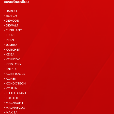
แบรนด์ยอดนิยม
• BARCO
• BOSCH
• DEVCON
• DEWALT
• ELEPHANT
• FLUKE
• INSIZE
• JUMBO
• KARCHER
• KEIBA
• KENNEDY
• KINGTONY
• KNIPEX
• KOBETOOLS
• KOKEN
• KONDOTECH
• KOSHIN
• LITTLE GIANT
• LOCTITE
• MACNAGHT
• MAGNAFLUX
• MAKITA