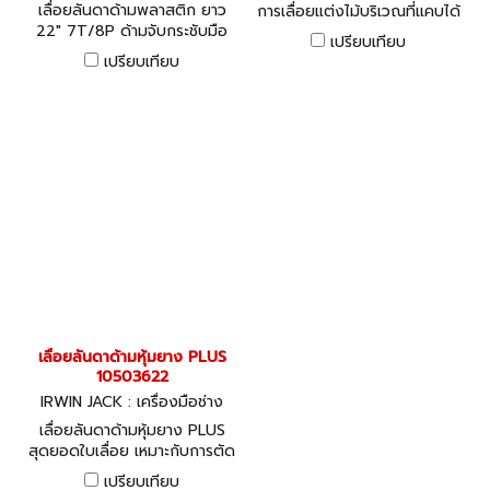
กว่าฟันที่ไม่ได้ชุบแข็ง 6-8 เท่า
เลื่อยลันดาด้ามพลาสติก ยาว
การเลื่อยแต่งไม้บริเวณที่แคบได้
22" 7T/8P ด้ามจับกระชับมือ
อย่างละเอียด
เปรียบเทียบ
น้ำหนักเบา แข็งแรงทนทานด้วย
เปรียบเทียบ
คุณภาพจาก JACK
เลื่อยลันดาด้ามหุ้มยาง PLUS
10503622
IRWIN JACK : เครื่องมือช่าง
เลื่อยลันดาด้ามหุ้มยาง PLUS
สุดยอดใบเลื่อย เหมาะกับการตัด
วัสดุหลากหลายประเภท ตัดได้
เปรียบเทียบ