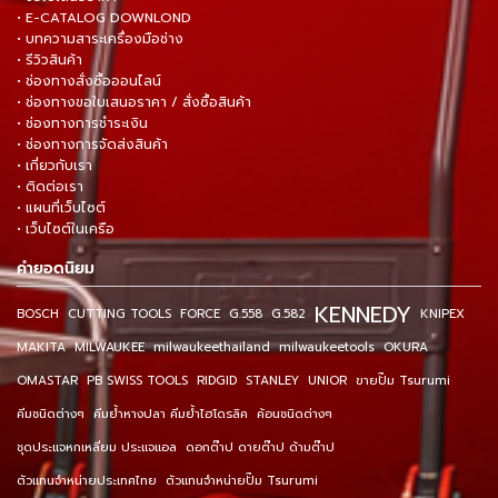
• E-CATALOG DOWNLOND
• บทความสาระเครื่องมือช่าง
• รีวิวสินค้า
• ช่องทางสั่งซื้อออนไลน์
• ช่องทางขอใบเสนอราคา / สั่งซื้อสินค้า
• ช่องทางการชำระเงิน
• ช่องทางการจัดส่งสินค้า
• เกี่ยวกับเรา
• ติดต่อเรา
• แผนที่เว็บไซต์
• เว็บไซต์ในเครือ
คำยอดนิยม
KENNEDY
BOSCH
CUTTING TOOLS
FORCE
G.558
G.582
KNIPEX
MAKITA
MILWAUKEE
milwaukeethailand
milwaukeetools
OKURA
OMASTAR
PB SWISS TOOLS
RIDGID
STANLEY
UNIOR
ขายปั๊ม Tsurumi
คีมชนิดต่างๆ
คีมย้ำหางปลา คีมย้ำไฮโดรลิค
ค้อนชนิดต่างๆ
ชุดประแจหกเหลี่ยม ประแจแอล
ดอกต๊าป ดายต๊าป ด้ามต๊าป
ตัวแทนจำหน่ายประเทศไทย
ตัวแทนจำหน่ายปั๊ม Tsurumi