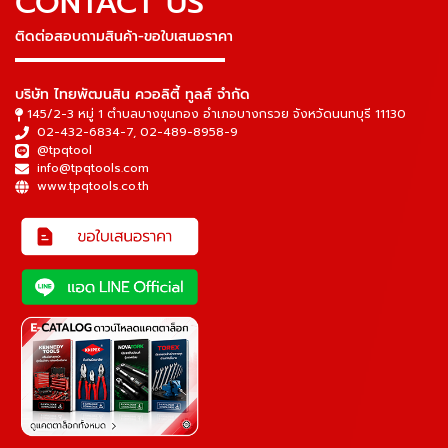
CONTACT US
ติดต่อสอบถามสินค้า-ขอใบเสนอราคา
▬▬▬▬▬▬▬▬▬▬▬▬▬▬▬
บริษัท ไทยพัฒนสิน ควอลิตี้ ทูลส์ จำกัด
145/2-3 หมู่ 1 ตำบลบางขุนกอง อำเภอบางกรวย จังหวัดนนทบุรี 11130
02-432-6834-7
,
02-489-8958-9
@tpqtool
info@tpqtools.com
www.tpqtools.co.th