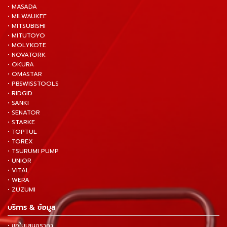
• MASADA
• MILWAUKEE
• MITSUBISHI
• MITUTOYO
• MOLYKOTE
• NOVATORK
• OKURA
• OMASTAR
• PBSWISSTOOLS
• RIDGID
• SANKI
• SENATOR
• STARKE
• TOPTUL
• TOREX
• TSURUMI PUMP
• UNIOR
• VITAL
• WERA
• ZUZUMI
บริการ & ข้อมูล
• ขอใบเสนอราคา