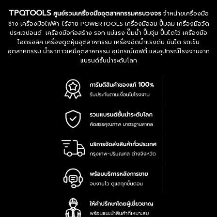
TPQTOOLS
ศูนย์รวมเครื่องมืออุตสาหกรรมครบวงจร
จำหน่ายเครื่องมือ
ช่าง เครื่องมือไฟฟ้า-ไร้สาย POWERTOOLS เครื่องมือลม ปั๊มลม เครื่องมือวัด
ประแจปอนด์ เครื่องมือก่อสร้าง รอก แม่แรง ปั๊มน้ำ ปั๊มจุ่ม ปั๊มไดโว่ เครื่องมือ
ไฮดรอลิค เครื่องดูดฝุ่นอุตสาหกรรม เครื่องฉีดน้ำแรงดัน บันได รถเข็น
อุตสาหกรรม น้ำยากาวเคมีอุตสาหกรรม อุปกรณ์เซฟตี้ และอุปกรณ์โรงงานจาก
แบรนด์ชั้นนำระดับโลก