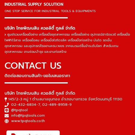
INDUSTRIAL SUPPLY SOLUTION
ONE STOP SERVICE
FOR INDUSTRIAL TOOLS & EQUIPMENTS
▬▬▬▬▬▬▬▬▬▬▬▬▬▬▬
บริษัท ไทยพัฒนสิน ควอลิตี้ ทูลส์ จำกัด
ศูนย์รวมเครื่องมือช่าง เครื่องมืออุตสาหกรรม เครื่องมือช่าง อุปกรณ์ฮาร์ดแวร์ เครื่องมือ
ไฟฟ้าไร้สาย เครื่องมือลม เครื่องมือไฮโดรลิค เครื่องมือก่อสร้าง บันได รถเข็น
อุตสาหกรรม และอุปกรณ์โรงงานครบวงจร จากแบรนด์ชั้นนำระดับโลก สำหรับงาน
อุตสาหกรรม งานซ่อมบำรุง และงานก่อสร้าง
CONTACT US
ติดต่อสอบถามสินค้า-ขอใบเสนอราคา
▬▬▬▬▬▬▬▬▬▬▬▬▬▬▬
บริษัท ไทยพัฒนสิน ควอลิตี้ ทูลส์ จำกัด
145/2-3 หมู่ 1 ตำบลบางขุนกอง อำเภอบางกรวย จังหวัดนนทบุรี 11130
02-432-6834-7
,
02-489-8958-9
@tpqtool
info@tpqtools.com
www.tpqtools.co.th