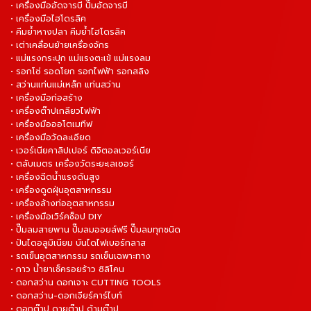
• เครื่องมืออัดจารบี ปั๊มอัดจารบี
• เครื่องมือไฮโดรลิค
• คีมย้ำหางปลา คีมย้ำไฮโดรลิค
• เต่าเคลื่อนย้ายเครื่องจักร
• แม่แรงกระปุก แม่แรงตะเข้ แม่แรงลม
• รอกโซ่ รอดโยก รอกไฟฟ้า รอกสลิง
• สว่านแท่นแม่เหล็ก แท่นสว่าน
• เครื่องมือก่อสร้าง
• เครื่องต๊าปเกลียวไฟฟ้า
• เครื่องมือออโตเมทีฟ
• เครื่องมือวัดละเอียด
• เวอร์เนียคาลิปเปอร์ ดิจิตอลเวอร์เนีย
• ตลับเมตร เครื่องวัดระยะเลเซอร์
• เครื่องฉีดน้ำแรงดันสูง
• เครื่องดูดฝุ่นอุตสาหกรรม
• เครื่องล้างท่ออุตสาหกรรม
• เครื่องมือเวิร์คช็อป DIY
• ปั๊มลมสายพาน ปั๊มลมออยล์ฟรี ปั๊มลมทุกชนิด
• ปันไดอลูมิเนียม บันไดไฟเบอร์กลาส
• รถเข็นอุตสาหกรรม รถเข็นเฉพาะทาง
• กาว น้ำยาเช็ครอยร้าว ซิลิโคน
• ดอกสว่าน ดอกเจาะ CUTTING TOOLS
• ดอกสว่าน-ดอกเจียร์คาร์ไบท์
• ดอกต๊าป ดายต๊าป ด้ามต๊าป