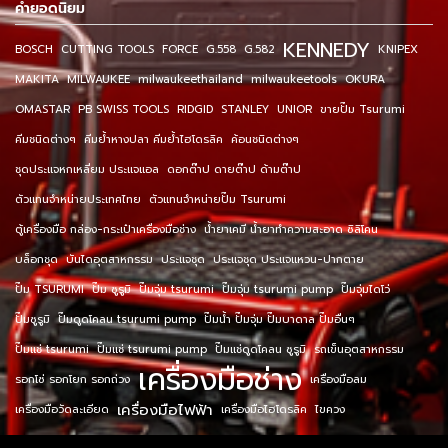
คำยอดนิยม
KENNEDY
BOSCH
CUTTING TOOLS
FORCE
G.558
G.582
KNIPEX
MAKITA
MILWAUKEE
milwaukeethailand
milwaukeetools
OKURA
OMASTAR
PB SWISS TOOLS
RIDGID
STANLEY
UNIOR
ขายปั๊ม Tsurumi
คีมชนิดต่างๆ
คีมย้ำหางปลา คีมย้ำไฮโดรลิค
ค้อนชนิดต่างๆ
ชุดประแจหกเหลี่ยม ประแจแอล
ดอกต๊าป ดายต๊าป ด้ามต๊าป
ตัวแทนจำหน่ายประเทศไทย
ตัวแทนจำหน่ายปั๊ม Tsurumi
ตู้เครื่องมือ กล่อง-กระเป๋าเครื่องมือช่าง
น้ำยาเคมี น้ำยาทำความสะอาด ซิลิโคน
บล็อกชุด
บันไดอุตสาหกรรม
ประแจชุด
ประแจชุด ประแจแหวน-ปากตาย
ปั๊ม TSURUMI
ปั๊ม ซูรูมิ
ปั๊มจุ่ม tsurumi
ปั๊มจุ่ม tsurumi pump
ปั๊มจุ่มไดโว่
ปั๊มซูรูมิ
ปั๊มดูดโคลน tsurumi pump
ปั๊มน้ำ ปั๊มจุ่ม ปั๊มบาดาล ปั๊มอื่นๆ
ปั๊มแช่ tsurumi
ปั๊มแช่ tsurumi pump
ปั๊มแช่ดูดโคลน ซูรูมิ
รถเข็นอุตสาหกรรม
เครื่องมือช่าง
รอกโซ่ รอกโยก รอกถ่วง
เครื่องมือลม
เครื่องมือไฟฟ้า
เครื่องมือวัดละเอียด
เครื่องมือไฮโดรลิค
ไขควง