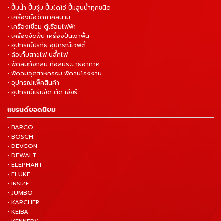
• ปั๊มน้ำ ปั๊มจุ่ม ปั๊มไดโว่ ปั๊มสูบน้ำทุกชนิด
• เครื่องมือวัดภาคสนาม
• เครื่องเชื่อม ตู้เชื่อมไฟฟ้า
• เครื่องขัดพื้น เครื่องปั่นเงาพื้น
• อุปกรณ์นิรภัย อุปกรณ์เซฟตี้
• ล้อเก็บสายไฟ ปลั๊กไฟ
• พัดลมถังกลม ท่อลมระบายอากาศ
• พัดลมอุตสาหกรรม พัดลมโรงงาน
• อุปกรณ์แพ็คสินค้า
• อุปกรณ์แผ่นขัด ตัด เจียร์
แบรนด์ยอดนิยม
• BARCO
• BOSCH
• DEVCON
• DEWALT
• ELEPHANT
• FLUKE
• INSIZE
• JUMBO
• KARCHER
• KEIBA