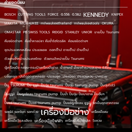
คำยอดนิยม
KENNEDY
BOSCH
CUTTING TOOLS
FORCE
G.558
G.582
KNIPEX
MAKITA
MILWAUKEE
milwaukeethailand
milwaukeetools
OKURA
OMASTAR
PB SWISS TOOLS
RIDGID
STANLEY
UNIOR
ขายปั๊ม Tsurumi
คีมชนิดต่างๆ
คีมย้ำหางปลา คีมย้ำไฮโดรลิค
ค้อนชนิดต่างๆ
ชุดประแจหกเหลี่ยม ประแจแอล
ดอกต๊าป ดายต๊าป ด้ามต๊าป
ตัวแทนจำหน่ายประเทศไทย
ตัวแทนจำหน่ายปั๊ม Tsurumi
ตู้เครื่องมือ กล่อง-กระเป๋าเครื่องมือช่าง
น้ำยาเคมี น้ำยาทำความสะอาด ซิลิโคน
บล็อกชุด
บันไดอุตสาหกรรม
ประแจชุด
ประแจชุด ประแจแหวน-ปากตาย
ปั๊ม TSURUMI
ปั๊ม ซูรูมิ
ปั๊มจุ่ม tsurumi
ปั๊มจุ่ม tsurumi pump
ปั๊มจุ่มไดโว่
ปั๊มซูรูมิ
ปั๊มดูดโคลน tsurumi pump
ปั๊มน้ำ ปั๊มจุ่ม ปั๊มบาดาล ปั๊มอื่นๆ
ปั๊มแช่ tsurumi
ปั๊มแช่ tsurumi pump
ปั๊มแช่ดูดโคลน ซูรูมิ
รถเข็นอุตสาหกรรม
เครื่องมือช่าง
รอกโซ่ รอกโยก รอกถ่วง
เครื่องมือลม
เครื่องมือไฟฟ้า
เครื่องมือวัดละเอียด
เครื่องมือไฮโดรลิค
ไขควง