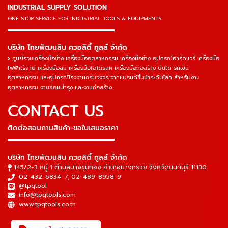
INDUSTRIAL SUPPLY SOLUTION
ONE STOP SERVICE
FOR INDUSTRIAL TOOLS & EQUIPMENTS
▬▬▬▬▬▬▬▬▬▬▬▬▬▬▬
บริษัท ไทยพัฒนสิน ควอลิตี้ ทูลส์ จำกัด
ศูนย์รวมเครื่องมือช่าง เครื่องมืออุตสาหกรรม เครื่องมือช่าง อุปกรณ์ฮาร์ดแวร์ เครื่องมือ
ไฟฟ้าไร้สาย เครื่องมือลม เครื่องมือไฮโดรลิค เครื่องมือก่อสร้าง บันได รถเข็น
อุตสาหกรรม และอุปกรณ์โรงงานครบวงจร จากแบรนด์ชั้นนำระดับโลก สำหรับงาน
อุตสาหกรรม งานซ่อมบำรุง และงานก่อสร้าง
CONTACT US
ติดต่อสอบถามสินค้า-ขอใบเสนอราคา
▬▬▬▬▬▬▬▬▬▬▬▬▬▬▬
บริษัท ไทยพัฒนสิน ควอลิตี้ ทูลส์ จำกัด
145/2-3 หมู่ 1 ตำบลบางขุนกอง อำเภอบางกรวย จังหวัดนนทบุรี 11130
02-432-6834-7
,
02-489-8958-9
@tpqtool
info@tpqtools.com
www.tpqtools.co.th