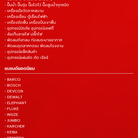
• ปั๊มน้ำ ปั๊มจุ่ม ปั๊มไดโว่ ปั๊มสูบน้ำทุกชนิด
• เครื่องมือวัดภาคสนาม
• เครื่องเชื่อม ตู้เชื่อมไฟฟ้า
• เครื่องขัดพื้น เครื่องปั่นเงาพื้น
• อุปกรณ์นิรภัย อุปกรณ์เซฟตี้
• ล้อเก็บสายไฟ ปลั๊กไฟ
• พัดลมถังกลม ท่อลมระบายอากาศ
• พัดลมอุตสาหกรรม พัดลมโรงงาน
• อุปกรณ์แพ็คสินค้า
• อุปกรณ์แผ่นขัด ตัด เจียร์
แบรนด์ยอดนิยม
• BARCO
• BOSCH
• DEVCON
• DEWALT
• ELEPHANT
• FLUKE
• INSIZE
• JUMBO
• KARCHER
• KEIBA