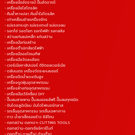
• เครื่องมืออัดจารบี ปั๊มอัดจารบี
• เครื่องมือไฮโดรลิค
• คีมย้ำหางปลา คีมย้ำไฮโดรลิค
• เต่าเคลื่อนย้ายเครื่องจักร
• แม่แรงกระปุก แม่แรงตะเข้ แม่แรงลม
• รอกโซ่ รอดโยก รอกไฟฟ้า รอกสลิง
• สว่านแท่นแม่เหล็ก แท่นสว่าน
• เครื่องมือก่อสร้าง
• เครื่องต๊าปเกลียวไฟฟ้า
• เครื่องมือออโตเมทีฟ
• เครื่องมือวัดละเอียด
• เวอร์เนียคาลิปเปอร์ ดิจิตอลเวอร์เนีย
• ตลับเมตร เครื่องวัดระยะเลเซอร์
• เครื่องฉีดน้ำแรงดันสูง
• เครื่องดูดฝุ่นอุตสาหกรรม
• เครื่องล้างท่ออุตสาหกรรม
• เครื่องมือเวิร์คช็อป DIY
• ปั๊มลมสายพาน ปั๊มลมออยล์ฟรี ปั๊มลมทุกชนิด
• ปันไดอลูมิเนียม บันไดไฟเบอร์กลาส
• รถเข็นอุตสาหกรรม รถเข็นเฉพาะทาง
• กาว น้ำยาเช็ครอยร้าว ซิลิโคน
• ดอกสว่าน ดอกเจาะ CUTTING TOOLS
• ดอกสว่าน-ดอกเจียร์คาร์ไบท์
• ดอกต๊าป ดายต๊าป ด้ามต๊าป