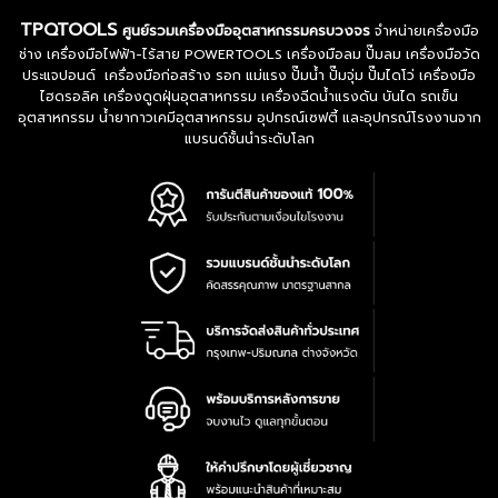
TPQTOOLS
ศูนย์รวมเครื่องมืออุตสาหกรรมครบวงจร
จำหน่ายเครื่องมือ
ช่าง เครื่องมือไฟฟ้า-ไร้สาย POWERTOOLS เครื่องมือลม ปั๊มลม เครื่องมือวัด
ประแจปอนด์ เครื่องมือก่อสร้าง รอก แม่แรง ปั๊มน้ำ ปั๊มจุ่ม ปั๊มไดโว่ เครื่องมือ
ไฮดรอลิค เครื่องดูดฝุ่นอุตสาหกรรม เครื่องฉีดน้ำแรงดัน บันได รถเข็น
อุตสาหกรรม น้ำยากาวเคมีอุตสาหกรรม อุปกรณ์เซฟตี้ และอุปกรณ์โรงงานจาก
แบรนด์ชั้นนำระดับโลก