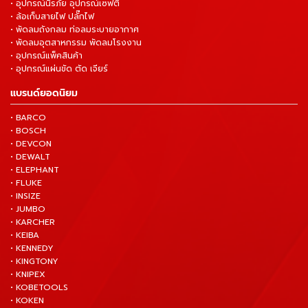
• อุปกรณ์นิรภัย อุปกรณ์เซฟตี้
• ล้อเก็บสายไฟ ปลั๊กไฟ
• พัดลมถังกลม ท่อลมระบายอากาศ
• พัดลมอุตสาหกรรม พัดลมโรงงาน
• อุปกรณ์แพ็คสินค้า
• อุปกรณ์แผ่นขัด ตัด เจียร์
แบรนด์ยอดนิยม
• BARCO
• BOSCH
• DEVCON
• DEWALT
• ELEPHANT
• FLUKE
• INSIZE
• JUMBO
• KARCHER
• KEIBA
• KENNEDY
• KINGTONY
• KNIPEX
• KOBETOOLS
• KOKEN