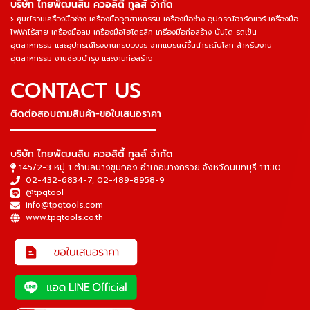
บริษัท ไทยพัฒนสิน ควอลิตี้ ทูลส์ จำกัด
ศูนย์รวมเครื่องมือช่าง เครื่องมืออุตสาหกรรม เครื่องมือช่าง อุปกรณ์ฮาร์ดแวร์ เครื่องมือ
ไฟฟ้าไร้สาย เครื่องมือลม เครื่องมือไฮโดรลิค เครื่องมือก่อสร้าง บันได รถเข็น
อุตสาหกรรม และอุปกรณ์โรงงานครบวงจร จากแบรนด์ชั้นนำระดับโลก สำหรับงาน
อุตสาหกรรม งานซ่อมบำรุง และงานก่อสร้าง
CONTACT US
ติดต่อสอบถามสินค้า-ขอใบเสนอราคา
▬▬▬▬▬▬▬▬▬▬▬▬▬▬▬
บริษัท ไทยพัฒนสิน ควอลิตี้ ทูลส์ จำกัด
145/2-3 หมู่ 1 ตำบลบางขุนกอง อำเภอบางกรวย จังหวัดนนทบุรี 11130
02-432-6834-7
,
02-489-8958-9
@tpqtool
info@tpqtools.com
www.tpqtools.co.th