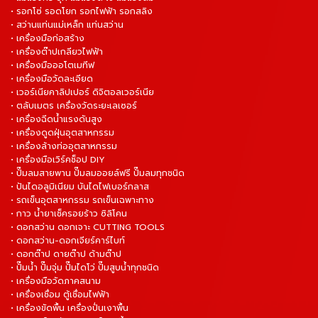
• รอกโซ่ รอดโยก รอกไฟฟ้า รอกสลิง
• สว่านแท่นแม่เหล็ก แท่นสว่าน
• เครื่องมือก่อสร้าง
• เครื่องต๊าปเกลียวไฟฟ้า
• เครื่องมือออโตเมทีฟ
• เครื่องมือวัดละเอียด
• เวอร์เนียคาลิปเปอร์ ดิจิตอลเวอร์เนีย
• ตลับเมตร เครื่องวัดระยะเลเซอร์
• เครื่องฉีดน้ำแรงดันสูง
• เครื่องดูดฝุ่นอุตสาหกรรม
• เครื่องล้างท่ออุตสาหกรรม
• เครื่องมือเวิร์คช็อป DIY
• ปั๊มลมสายพาน ปั๊มลมออยล์ฟรี ปั๊มลมทุกชนิด
• ปันไดอลูมิเนียม บันไดไฟเบอร์กลาส
• รถเข็นอุตสาหกรรม รถเข็นเฉพาะทาง
• กาว น้ำยาเช็ครอยร้าว ซิลิโคน
• ดอกสว่าน ดอกเจาะ CUTTING TOOLS
• ดอกสว่าน-ดอกเจียร์คาร์ไบท์
• ดอกต๊าป ดายต๊าป ด้ามต๊าป
• ปั๊มน้ำ ปั๊มจุ่ม ปั๊มไดโว่ ปั๊มสูบน้ำทุกชนิด
• เครื่องมือวัดภาคสนาม
• เครื่องเชื่อม ตู้เชื่อมไฟฟ้า
• เครื่องขัดพื้น เครื่องปั่นเงาพื้น