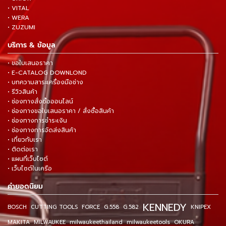
• VITAL
• WERA
• ZUZUMI
บริการ & ข้อมูล
• ขอใบเสนอราคา
• E-CATALOG DOWNLOND
• บทความสาระเครื่องมือช่าง
• รีวิวสินค้า
• ช่องทางสั่งซื้อออนไลน์
• ช่องทางขอใบเสนอราคา / สั่งซื้อสินค้า
• ช่องทางการชำระเงิน
• ช่องทางการจัดส่งสินค้า
• เกี่ยวกับเรา
• ติดต่อเรา
• แผนที่เว็บไซต์
• เว็บไซต์ในเครือ
คำยอดนิยม
KENNEDY
BOSCH
CUTTING TOOLS
FORCE
G.558
G.582
KNIPEX
MAKITA
MILWAUKEE
milwaukeethailand
milwaukeetools
OKURA