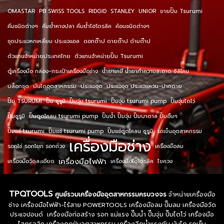
OMASTAR
PB SWISS TOOLS
RIDGID
STANLEY
UNIOR
ขายปั๊ม Tsurumi
คีมชนิดต่างๆ
คีมย้ำหางปลา คีมย้ำไฮโดรลิค
ค้อนชนิดต่างๆ
ชุดประแจหกเหลี่ยม ประแจแอล
ดอกต๊าป ดายต๊าป ด้ามต๊าป
ตัวแทนจำหน่ายประเทศไทย
ตัวแทนจำหน่ายปั๊ม Tsurumi
ตู้เครื่องมือ กล่อง-กระเป๋าเครื่องมือช่าง
น้ำยาเคมี น้ำยาทำความสะอาด ซิลิโคน
บล็อกชุด
บันไดอุตสาหกรรม
ประแจชุด
ประแจชุด ประแจแหวน-ปากตาย
ปั๊ม TSURUMI
ปั๊ม ซูรูมิ
ปั๊มจุ่ม tsurumi
ปั๊มจุ่ม tsurumi pump
ปั๊มจุ่มไดโว่
ปั๊มซูรูมิ
ปั๊มดูดโคลน tsurumi pump
ปั๊มน้ำ ปั๊มจุ่ม ปั๊มบาดาล ปั๊มอื่นๆ
ปั๊มแช่ tsurumi
ปั๊มแช่ tsurumi pump
ปั๊มแช่ดูดโคลน ซูรูมิ
รถเข็นอุตสาหกรรม
เครื่องมือช่าง
รอกโซ่ รอกโยก รอกถ่วง
เครื่องมือลม
เครื่องมือไฟฟ้า
เครื่องมือวัดละเอียด
เครื่องมือไฮโดรลิค
ไขควง
TPQTOOLS
ศูนย์รวมเครื่องมืออุตสาหกรรมครบวงจร
จำหน่ายเครื่องมือ
ช่าง เครื่องมือไฟฟ้า-ไร้สาย POWERTOOLS เครื่องมือลม ปั๊มลม เครื่องมือวัด
ประแจปอนด์ เครื่องมือก่อสร้าง รอก แม่แรง ปั๊มน้ำ ปั๊มจุ่ม ปั๊มไดโว่ เครื่องมือ