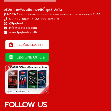
▬▬▬▬▬▬▬▬▬▬▬▬▬▬▬
บริษัท ไทยพัฒนสิน ควอลิตี้ ทูลส์ จำกัด
145/2-3 หมู่ 1 ตำบลบางขุนกอง อำเภอบางกรวย จังหวัดนนทบุรี 11130
02-432-6834-7
,
02-489-8958-9
@tpqtool
info@tpqtools.com
www.tpqtools.co.th
FOLLOW US