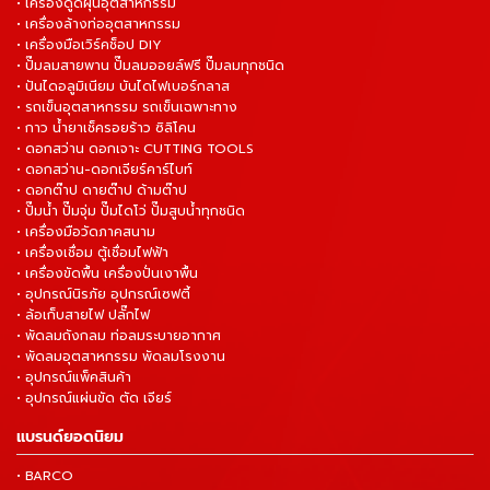
• เครื่องดูดฝุ่นอุตสาหกรรม
• เครื่องล้างท่ออุตสาหกรรม
• เครื่องมือเวิร์คช็อป DIY
• ปั๊มลมสายพาน ปั๊มลมออยล์ฟรี ปั๊มลมทุกชนิด
• ปันไดอลูมิเนียม บันไดไฟเบอร์กลาส
• รถเข็นอุตสาหกรรม รถเข็นเฉพาะทาง
• กาว น้ำยาเช็ครอยร้าว ซิลิโคน
• ดอกสว่าน ดอกเจาะ CUTTING TOOLS
• ดอกสว่าน-ดอกเจียร์คาร์ไบท์
• ดอกต๊าป ดายต๊าป ด้ามต๊าป
• ปั๊มน้ำ ปั๊มจุ่ม ปั๊มไดโว่ ปั๊มสูบน้ำทุกชนิด
• เครื่องมือวัดภาคสนาม
• เครื่องเชื่อม ตู้เชื่อมไฟฟ้า
• เครื่องขัดพื้น เครื่องปั่นเงาพื้น
• อุปกรณ์นิรภัย อุปกรณ์เซฟตี้
• ล้อเก็บสายไฟ ปลั๊กไฟ
• พัดลมถังกลม ท่อลมระบายอากาศ
• พัดลมอุตสาหกรรม พัดลมโรงงาน
• อุปกรณ์แพ็คสินค้า
• อุปกรณ์แผ่นขัด ตัด เจียร์
แบรนด์ยอดนิยม
• BARCO