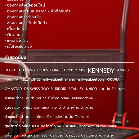
• ช่องทางสั่งซื้อออนไลน์
• ช่องทางขอใบเสนอราคา / สั่งซื้อสินค้า
• ช่องทางการชำระเงิน
• ช่องทางการจัดส่งสินค้า
• เกี่ยวกับเรา
• ติดต่อเรา
• แผนที่เว็บไซต์
• เว็บไซต์ในเครือ
คำยอดนิยม
KENNEDY
BOSCH
CUTTING TOOLS
FORCE
G.558
G.582
KNIPEX
MAKITA
MILWAUKEE
milwaukeethailand
milwaukeetools
OKURA
OMASTAR
PB SWISS TOOLS
RIDGID
STANLEY
UNIOR
ขายปั๊ม Tsurumi
คีมชนิดต่างๆ
คีมย้ำหางปลา คีมย้ำไฮโดรลิค
ค้อนชนิดต่างๆ
ชุดประแจหกเหลี่ยม ประแจแอล
ดอกต๊าป ดายต๊าป ด้ามต๊าป
ตัวแทนจำหน่ายประเทศไทย
ตัวแทนจำหน่ายปั๊ม Tsurumi
ตู้เครื่องมือ กล่อง-กระเป๋าเครื่องมือช่าง
น้ำยาเคมี น้ำยาทำความสะอาด ซิลิโคน
บล็อกชุด
บันไดอุตสาหกรรม
ประแจชุด
ประแจชุด ประแจแหวน-ปากตาย