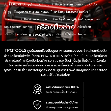
ปั๊ม TSURUMI
ปั๊ม ซูรูมิ
ปั๊มจุ่ม tsurumi
ปั๊มจุ่ม tsurumi pump
ปั๊มจุ่มไดโว่
ปั๊มซูรูมิ
ปั๊มดูดโคลน tsurumi pump
ปั๊มน้ำ ปั๊มจุ่ม ปั๊มบาดาล ปั๊มอื่นๆ
ปั๊มแช่ tsurumi
ปั๊มแช่ tsurumi pump
ปั๊มแช่ดูดโคลน ซูรูมิ
รถเข็นอุตสาหกรรม
เครื่องมือช่าง
รอกโซ่ รอกโยก รอกถ่วง
เครื่องมือลม
เครื่องมือไฟฟ้า
เครื่องมือวัดละเอียด
เครื่องมือไฮโดรลิค
ไขควง
TPQTOOLS
ศูนย์รวมเครื่องมืออุตสาหกรรมครบวงจร
จำหน่ายเครื่องมือ
ช่าง เครื่องมือไฟฟ้า-ไร้สาย POWERTOOLS เครื่องมือลม ปั๊มลม เครื่องมือวัด
ประแจปอนด์ เครื่องมือก่อสร้าง รอก แม่แรง ปั๊มน้ำ ปั๊มจุ่ม ปั๊มไดโว่ เครื่องมือ
ไฮดรอลิค เครื่องดูดฝุ่นอุตสาหกรรม เครื่องฉีดน้ำแรงดัน บันได รถเข็น
อุตสาหกรรม น้ำยากาวเคมีอุตสาหกรรม อุปกรณ์เซฟตี้ และอุปกรณ์โรงงานจาก
แบรนด์ชั้นนำระดับโลก