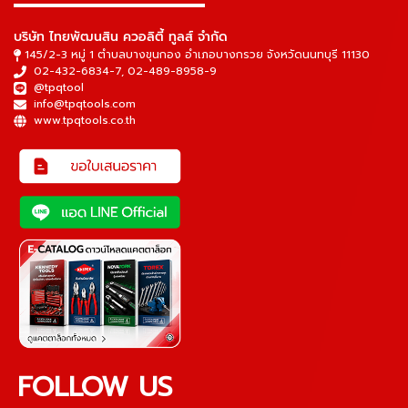
▬▬▬▬▬▬▬▬▬▬▬▬▬▬▬
บริษัท ไทยพัฒนสิน ควอลิตี้ ทูลส์ จำกัด
145/2-3 หมู่ 1 ตำบลบางขุนกอง อำเภอบางกรวย จังหวัดนนทบุรี 11130
02-432-6834-7
,
02-489-8958-9
@tpqtool
info@tpqtools.com
www.tpqtools.co.th
FOLLOW US