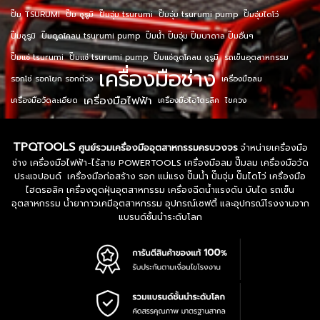
ปั๊ม TSURUMI
ปั๊ม ซูรูมิ
ปั๊มจุ่ม tsurumi
ปั๊มจุ่ม tsurumi pump
ปั๊มจุ่มไดโว่
ปั๊มซูรูมิ
ปั๊มดูดโคลน tsurumi pump
ปั๊มน้ำ ปั๊มจุ่ม ปั๊มบาดาล ปั๊มอื่นๆ
ปั๊มแช่ tsurumi
ปั๊มแช่ tsurumi pump
ปั๊มแช่ดูดโคลน ซูรูมิ
รถเข็นอุตสาหกรรม
เครื่องมือช่าง
รอกโซ่ รอกโยก รอกถ่วง
เครื่องมือลม
เครื่องมือไฟฟ้า
เครื่องมือวัดละเอียด
เครื่องมือไฮโดรลิค
ไขควง
TPQTOOLS
ศูนย์รวมเครื่องมืออุตสาหกรรมครบวงจร
จำหน่ายเครื่องมือ
ช่าง เครื่องมือไฟฟ้า-ไร้สาย POWERTOOLS เครื่องมือลม ปั๊มลม เครื่องมือวัด
ประแจปอนด์ เครื่องมือก่อสร้าง รอก แม่แรง ปั๊มน้ำ ปั๊มจุ่ม ปั๊มไดโว่ เครื่องมือ
ไฮดรอลิค เครื่องดูดฝุ่นอุตสาหกรรม เครื่องฉีดน้ำแรงดัน บันได รถเข็น
อุตสาหกรรม น้ำยากาวเคมีอุตสาหกรรม อุปกรณ์เซฟตี้ และอุปกรณ์โรงงานจาก
แบรนด์ชั้นนำระดับโลก