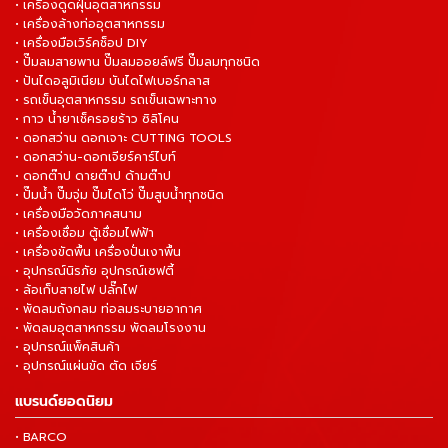
• เครื่องดูดฝุ่นอุตสาหกรรม
• เครื่องล้างท่ออุตสาหกรรม
• เครื่องมือเวิร์คช็อป DIY
• ปั๊มลมสายพาน ปั๊มลมออยล์ฟรี ปั๊มลมทุกชนิด
• ปันไดอลูมิเนียม บันไดไฟเบอร์กลาส
• รถเข็นอุตสาหกรรม รถเข็นเฉพาะทาง
• กาว น้ำยาเช็ครอยร้าว ซิลิโคน
• ดอกสว่าน ดอกเจาะ CUTTING TOOLS
• ดอกสว่าน-ดอกเจียร์คาร์ไบท์
• ดอกต๊าป ดายต๊าป ด้ามต๊าป
• ปั๊มน้ำ ปั๊มจุ่ม ปั๊มไดโว่ ปั๊มสูบน้ำทุกชนิด
• เครื่องมือวัดภาคสนาม
• เครื่องเชื่อม ตู้เชื่อมไฟฟ้า
• เครื่องขัดพื้น เครื่องปั่นเงาพื้น
• อุปกรณ์นิรภัย อุปกรณ์เซฟตี้
• ล้อเก็บสายไฟ ปลั๊กไฟ
• พัดลมถังกลม ท่อลมระบายอากาศ
• พัดลมอุตสาหกรรม พัดลมโรงงาน
• อุปกรณ์แพ็คสินค้า
• อุปกรณ์แผ่นขัด ตัด เจียร์
แบรนด์ยอดนิยม
• BARCO