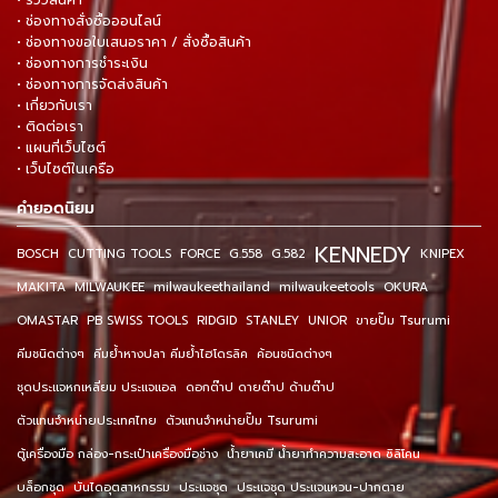
• รีวิวสินค้า
• ช่องทางสั่งซื้อออนไลน์
• ช่องทางขอใบเสนอราคา / สั่งซื้อสินค้า
• ช่องทางการชำระเงิน
• ช่องทางการจัดส่งสินค้า
• เกี่ยวกับเรา
• ติดต่อเรา
• แผนที่เว็บไซต์
• เว็บไซต์ในเครือ
คำยอดนิยม
KENNEDY
BOSCH
CUTTING TOOLS
FORCE
G.558
G.582
KNIPEX
MAKITA
MILWAUKEE
milwaukeethailand
milwaukeetools
OKURA
OMASTAR
PB SWISS TOOLS
RIDGID
STANLEY
UNIOR
ขายปั๊ม Tsurumi
คีมชนิดต่างๆ
คีมย้ำหางปลา คีมย้ำไฮโดรลิค
ค้อนชนิดต่างๆ
ชุดประแจหกเหลี่ยม ประแจแอล
ดอกต๊าป ดายต๊าป ด้ามต๊าป
ตัวแทนจำหน่ายประเทศไทย
ตัวแทนจำหน่ายปั๊ม Tsurumi
ตู้เครื่องมือ กล่อง-กระเป๋าเครื่องมือช่าง
น้ำยาเคมี น้ำยาทำความสะอาด ซิลิโคน
บล็อกชุด
บันไดอุตสาหกรรม
ประแจชุด
ประแจชุด ประแจแหวน-ปากตาย