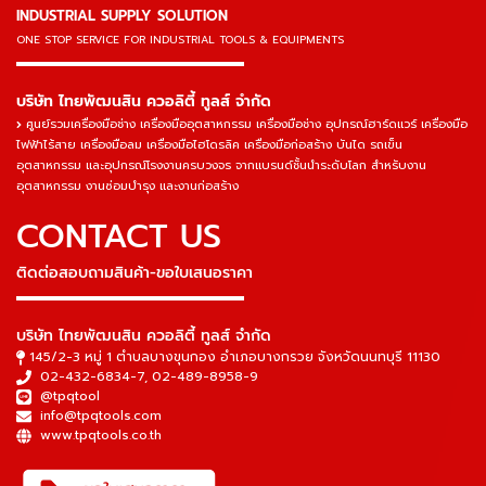
INDUSTRIAL SUPPLY SOLUTION
ONE STOP SERVICE
FOR INDUSTRIAL TOOLS & EQUIPMENTS
▬▬▬▬▬▬▬▬▬▬▬▬▬▬▬
บริษัท ไทยพัฒนสิน ควอลิตี้ ทูลส์ จำกัด
ศูนย์รวมเครื่องมือช่าง เครื่องมืออุตสาหกรรม เครื่องมือช่าง อุปกรณ์ฮาร์ดแวร์ เครื่องมือ
ไฟฟ้าไร้สาย เครื่องมือลม เครื่องมือไฮโดรลิค เครื่องมือก่อสร้าง บันได รถเข็น
อุตสาหกรรม และอุปกรณ์โรงงานครบวงจร จากแบรนด์ชั้นนำระดับโลก สำหรับงาน
อุตสาหกรรม งานซ่อมบำรุง และงานก่อสร้าง
CONTACT US
ติดต่อสอบถามสินค้า-ขอใบเสนอราคา
▬▬▬▬▬▬▬▬▬▬▬▬▬▬▬
บริษัท ไทยพัฒนสิน ควอลิตี้ ทูลส์ จำกัด
145/2-3 หมู่ 1 ตำบลบางขุนกอง อำเภอบางกรวย จังหวัดนนทบุรี 11130
02-432-6834-7
,
02-489-8958-9
@tpqtool
info@tpqtools.com
www.tpqtools.co.th