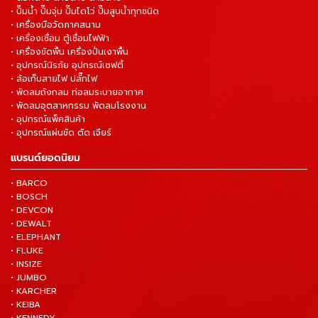
• ปั๊มน้ำ ปั๊มจุ่ม ปั๊มไดโว่ ปั๊มสูบน้ำทุกชนิด
• เครื่องมือวัดภาคสนาม
• เครื่องเชื่อม ตู้เชื่อมไฟฟ้า
• เครื่องขัดพื้น เครื่องปั่นเงาพื้น
• อุปกรณ์นิรภัย อุปกรณ์เซฟตี้
• ล้อเก็บสายไฟ ปลั๊กไฟ
• พัดลมถังกลม ท่อลมระบายอากาศ
• พัดลมอุตสาหกรรม พัดลมโรงงาน
• อุปกรณ์แพ็คสินค้า
• อุปกรณ์แผ่นขัด ตัด เจียร์
แบรนด์ยอดนิยม
• BARCO
• BOSCH
• DEVCON
• DEWALT
• ELEPHANT
• FLUKE
• INSIZE
• JUMBO
• KARCHER
• KEIBA