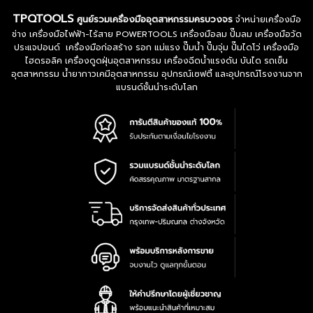
TPQTOOLS
ศูนย์รวมเครื่องมืออุตสาหกรรมครบวงจร
จำหน่ายเครื่องมือ
ช่าง เครื่องมือไฟฟ้า-ไร้สาย POWERTOOLS เครื่องมือลม ปั๊มลม เครื่องมือวัด
ประแจปอนด์ เครื่องมือก่อสร้าง รอก แม่แรง ปั๊มน้ำ ปั๊มจุ่ม ปั๊มไดโว่ เครื่องมือ
ไฮดรอลิค เครื่องดูดฝุ่นอุตสาหกรรม เครื่องฉีดน้ำแรงดัน บันได รถเข็น
อุตสาหกรรม น้ำยากาวเคมีอุตสาหกรรม อุปกรณ์เซฟตี้ และอุปกรณ์โรงงานจาก
แบรนด์ชั้นนำระดับโลก