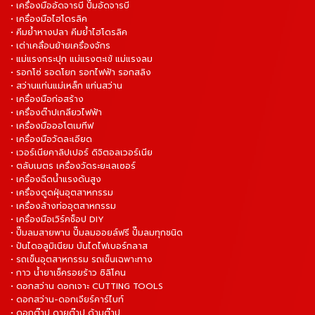
• เครื่องมืออัดจารบี ปั๊มอัดจารบี
• เครื่องมือไฮโดรลิค
• คีมย้ำหางปลา คีมย้ำไฮโดรลิค
• เต่าเคลื่อนย้ายเครื่องจักร
• แม่แรงกระปุก แม่แรงตะเข้ แม่แรงลม
• รอกโซ่ รอดโยก รอกไฟฟ้า รอกสลิง
• สว่านแท่นแม่เหล็ก แท่นสว่าน
• เครื่องมือก่อสร้าง
• เครื่องต๊าปเกลียวไฟฟ้า
• เครื่องมือออโตเมทีฟ
• เครื่องมือวัดละเอียด
• เวอร์เนียคาลิปเปอร์ ดิจิตอลเวอร์เนีย
• ตลับเมตร เครื่องวัดระยะเลเซอร์
• เครื่องฉีดน้ำแรงดันสูง
• เครื่องดูดฝุ่นอุตสาหกรรม
• เครื่องล้างท่ออุตสาหกรรม
• เครื่องมือเวิร์คช็อป DIY
• ปั๊มลมสายพาน ปั๊มลมออยล์ฟรี ปั๊มลมทุกชนิด
• ปันไดอลูมิเนียม บันไดไฟเบอร์กลาส
• รถเข็นอุตสาหกรรม รถเข็นเฉพาะทาง
• กาว น้ำยาเช็ครอยร้าว ซิลิโคน
• ดอกสว่าน ดอกเจาะ CUTTING TOOLS
• ดอกสว่าน-ดอกเจียร์คาร์ไบท์
• ดอกต๊าป ดายต๊าป ด้ามต๊าป