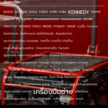
คำยอดนิยม
KENNEDY
BOSCH
CUTTING TOOLS
FORCE
G.558
G.582
KNIPEX
MAKITA
MILWAUKEE
milwaukeethailand
milwaukeetools
OKURA
OMASTAR
PB SWISS TOOLS
RIDGID
STANLEY
UNIOR
ขายปั๊ม Tsurumi
คีมชนิดต่างๆ
คีมย้ำหางปลา คีมย้ำไฮโดรลิค
ค้อนชนิดต่างๆ
ชุดประแจหกเหลี่ยม ประแจแอล
ดอกต๊าป ดายต๊าป ด้ามต๊าป
ตัวแทนจำหน่ายประเทศไทย
ตัวแทนจำหน่ายปั๊ม Tsurumi
ตู้เครื่องมือ กล่อง-กระเป๋าเครื่องมือช่าง
น้ำยาเคมี น้ำยาทำความสะอาด ซิลิโคน
บล็อกชุด
บันไดอุตสาหกรรม
ประแจชุด
ประแจชุด ประแจแหวน-ปากตาย
ปั๊ม TSURUMI
ปั๊ม ซูรูมิ
ปั๊มจุ่ม tsurumi
ปั๊มจุ่ม tsurumi pump
ปั๊มจุ่มไดโว่
ปั๊มซูรูมิ
ปั๊มดูดโคลน tsurumi pump
ปั๊มน้ำ ปั๊มจุ่ม ปั๊มบาดาล ปั๊มอื่นๆ
ปั๊มแช่ tsurumi
ปั๊มแช่ tsurumi pump
ปั๊มแช่ดูดโคลน ซูรูมิ
รถเข็นอุตสาหกรรม
เครื่องมือช่าง
รอกโซ่ รอกโยก รอกถ่วง
เครื่องมือลม
เครื่องมือไฟฟ้า
เครื่องมือวัดละเอียด
เครื่องมือไฮโดรลิค
ไขควง