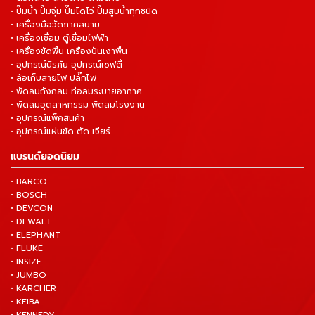
• ปั๊มน้ำ ปั๊มจุ่ม ปั๊มไดโว่ ปั๊มสูบน้ำทุกชนิด
• เครื่องมือวัดภาคสนาม
• เครื่องเชื่อม ตู้เชื่อมไฟฟ้า
• เครื่องขัดพื้น เครื่องปั่นเงาพื้น
• อุปกรณ์นิรภัย อุปกรณ์เซฟตี้
• ล้อเก็บสายไฟ ปลั๊กไฟ
• พัดลมถังกลม ท่อลมระบายอากาศ
• พัดลมอุตสาหกรรม พัดลมโรงงาน
• อุปกรณ์แพ็คสินค้า
• อุปกรณ์แผ่นขัด ตัด เจียร์
แบรนด์ยอดนิยม
• BARCO
• BOSCH
• DEVCON
• DEWALT
• ELEPHANT
• FLUKE
• INSIZE
• JUMBO
• KARCHER
• KEIBA