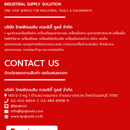
INDUSTRIAL SUPPLY SOLUTION
ONE STOP SERVICE
FOR INDUSTRIAL TOOLS & EQUIPMENTS
▬▬▬▬▬▬▬▬▬▬▬▬▬▬▬
บริษัท ไทยพัฒนสิน ควอลิตี้ ทูลส์ จำกัด
ศูนย์รวมเครื่องมือช่าง เครื่องมืออุตสาหกรรม เครื่องมือช่าง อุปกรณ์ฮาร์ดแวร์ เครื่องมือ
ไฟฟ้าไร้สาย เครื่องมือลม เครื่องมือไฮโดรลิค เครื่องมือก่อสร้าง บันได รถเข็น
อุตสาหกรรม และอุปกรณ์โรงงานครบวงจร จากแบรนด์ชั้นนำระดับโลก สำหรับงาน
อุตสาหกรรม งานซ่อมบำรุง และงานก่อสร้าง
CONTACT US
ติดต่อสอบถามสินค้า-ขอใบเสนอราคา
▬▬▬▬▬▬▬▬▬▬▬▬▬▬▬
บริษัท ไทยพัฒนสิน ควอลิตี้ ทูลส์ จำกัด
145/2-3 หมู่ 1 ตำบลบางขุนกอง อำเภอบางกรวย จังหวัดนนทบุรี 11130
02-432-6834-7
,
02-489-8958-9
@tpqtool
info@tpqtools.com
www.tpqtools.co.th