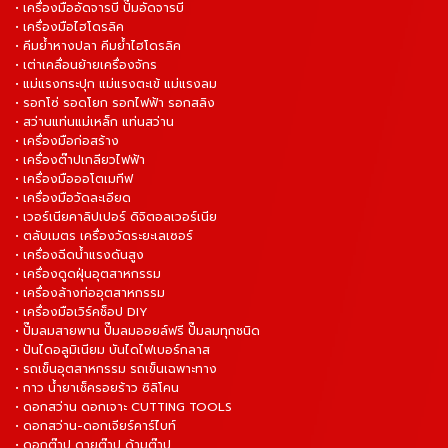
• เครื่องมืออัดจารบี ปั๊มอัดจารบี
• เครื่องมือไฮโดรลิค
• คีมย้ำหางปลา คีมย้ำไฮโดรลิค
• เต่าเคลื่อนย้ายเครื่องจักร
• แม่แรงกระปุก แม่แรงตะเข้ แม่แรงลม
• รอกโซ่ รอดโยก รอกไฟฟ้า รอกสลิง
• สว่านแท่นแม่เหล็ก แท่นสว่าน
• เครื่องมือก่อสร้าง
• เครื่องต๊าปเกลียวไฟฟ้า
• เครื่องมือออโตเมทีฟ
• เครื่องมือวัดละเอียด
• เวอร์เนียคาลิปเปอร์ ดิจิตอลเวอร์เนีย
• ตลับเมตร เครื่องวัดระยะเลเซอร์
• เครื่องฉีดน้ำแรงดันสูง
• เครื่องดูดฝุ่นอุตสาหกรรม
• เครื่องล้างท่ออุตสาหกรรม
• เครื่องมือเวิร์คช็อป DIY
• ปั๊มลมสายพาน ปั๊มลมออยล์ฟรี ปั๊มลมทุกชนิด
• ปันไดอลูมิเนียม บันไดไฟเบอร์กลาส
• รถเข็นอุตสาหกรรม รถเข็นเฉพาะทาง
• กาว น้ำยาเช็ครอยร้าว ซิลิโคน
• ดอกสว่าน ดอกเจาะ CUTTING TOOLS
• ดอกสว่าน-ดอกเจียร์คาร์ไบท์
• ดอกต๊าป ดายต๊าป ด้ามต๊าป