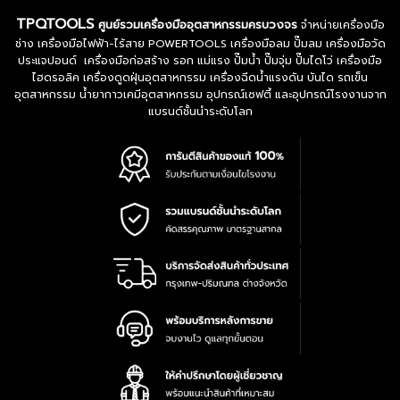
TPQTOOLS
ศูนย์รวมเครื่องมืออุตสาหกรรมครบวงจร
จำหน่ายเครื่องมือ
ช่าง เครื่องมือไฟฟ้า-ไร้สาย POWERTOOLS เครื่องมือลม ปั๊มลม เครื่องมือวัด
ประแจปอนด์ เครื่องมือก่อสร้าง รอก แม่แรง ปั๊มน้ำ ปั๊มจุ่ม ปั๊มไดโว่ เครื่องมือ
ไฮดรอลิค เครื่องดูดฝุ่นอุตสาหกรรม เครื่องฉีดน้ำแรงดัน บันได รถเข็น
อุตสาหกรรม น้ำยากาวเคมีอุตสาหกรรม อุปกรณ์เซฟตี้ และอุปกรณ์โรงงานจาก
แบรนด์ชั้นนำระดับโลก