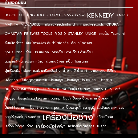
คำยอดนิยม
KENNEDY
BOSCH
CUTTING TOOLS
FORCE
G.558
G.582
KNIPEX
MAKITA
MILWAUKEE
milwaukeethailand
milwaukeetools
OKURA
OMASTAR
PB SWISS TOOLS
RIDGID
STANLEY
UNIOR
ขายปั๊ม Tsurumi
คีมชนิดต่างๆ
คีมย้ำหางปลา คีมย้ำไฮโดรลิค
ค้อนชนิดต่างๆ
ชุดประแจหกเหลี่ยม ประแจแอล
ดอกต๊าป ดายต๊าป ด้ามต๊าป
ตัวแทนจำหน่ายประเทศไทย
ตัวแทนจำหน่ายปั๊ม Tsurumi
ตู้เครื่องมือ กล่อง-กระเป๋าเครื่องมือช่าง
น้ำยาเคมี น้ำยาทำความสะอาด ซิลิโคน
บล็อกชุด
บันไดอุตสาหกรรม
ประแจชุด
ประแจชุด ประแจแหวน-ปากตาย
ปั๊ม TSURUMI
ปั๊ม ซูรูมิ
ปั๊มจุ่ม tsurumi
ปั๊มจุ่ม tsurumi pump
ปั๊มจุ่มไดโว่
ปั๊มซูรูมิ
ปั๊มดูดโคลน tsurumi pump
ปั๊มน้ำ ปั๊มจุ่ม ปั๊มบาดาล ปั๊มอื่นๆ
ปั๊มแช่ tsurumi
ปั๊มแช่ tsurumi pump
ปั๊มแช่ดูดโคลน ซูรูมิ
รถเข็นอุตสาหกรรม
เครื่องมือช่าง
รอกโซ่ รอกโยก รอกถ่วง
เครื่องมือลม
เครื่องมือไฟฟ้า
เครื่องมือวัดละเอียด
เครื่องมือไฮโดรลิค
ไขควง