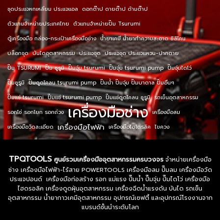
ชุดประแจหกเหลี่ยม ประแจแอล
ดอกต๊าป ดายต๊าป ด้ามต๊าป
ตัวแทนจำหน่ายประเทศไทย
ตัวแทนจำหน่ายปั๊ม Tsurumi
ตู้เครื่องมือ กล่อง-กระเป๋าเครื่องมือช่าง
น้ำยาเคมี น้ำยาทำความสะอาด ซิลิโคน
บล็อกชุด
บันไดอุตสาหกรรม
ประแจชุด
ประแจชุด ประแจแหวน-ปากตาย
ปั๊ม TSURUMI
ปั๊ม ซูรูมิ
ปั๊มจุ่ม tsurumi
ปั๊มจุ่ม tsurumi pump
ปั๊มจุ่มไดโว่
ปั๊มซูรูมิ
ปั๊มดูดโคลน tsurumi pump
ปั๊มน้ำ ปั๊มจุ่ม ปั๊มบาดาล ปั๊มอื่นๆ
ปั๊มแช่ tsurumi
ปั๊มแช่ tsurumi pump
ปั๊มแช่ดูดโคลน ซูรูมิ
รถเข็นอุตสาหกรรม
เครื่องมือช่าง
รอกโซ่ รอกโยก รอกถ่วง
เครื่องมือลม
เครื่องมือไฟฟ้า
เครื่องมือวัดละเอียด
เครื่องมือไฮโดรลิค
ไขควง
TPQTOOLS
ศูนย์รวมเครื่องมืออุตสาหกรรมครบวงจร
จำหน่ายเครื่องมือ
ช่าง เครื่องมือไฟฟ้า-ไร้สาย POWERTOOLS เครื่องมือลม ปั๊มลม เครื่องมือวัด
ประแจปอนด์ เครื่องมือก่อสร้าง รอก แม่แรง ปั๊มน้ำ ปั๊มจุ่ม ปั๊มไดโว่ เครื่องมือ
ไฮดรอลิค เครื่องดูดฝุ่นอุตสาหกรรม เครื่องฉีดน้ำแรงดัน บันได รถเข็น
อุตสาหกรรม น้ำยากาวเคมีอุตสาหกรรม อุปกรณ์เซฟตี้ และอุปกรณ์โรงงานจาก
แบรนด์ชั้นนำระดับโลก