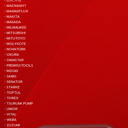
• LOCTITE
• MACNAGHT
• MAGNAFLUX
• MAKITA
• MASADA
• MILWAUKEE
• MITSUBISHI
• MITUTOYO
• MOLYKOTE
• NOVATORK
• OKURA
• OMASTAR
• PBSWISSTOOLS
• RIDGID
• SANKI
• SENATOR
• STARKE
• TOPTUL
• TOREX
• TSURUMI PUMP
• UNIOR
• VITAL
• WERA
• ZUZUMI