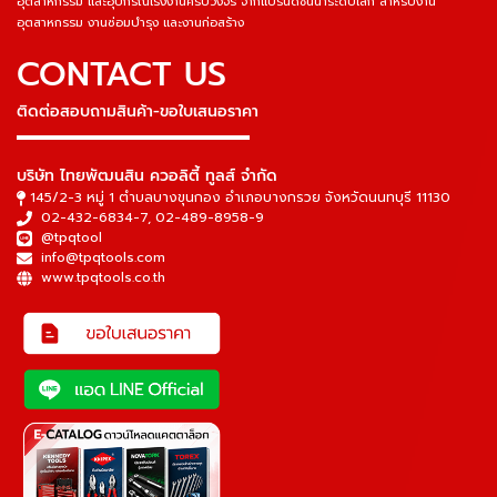
อุตสาหกรรม และอุปกรณ์โรงงานครบวงจร จากแบรนด์ชั้นนำระดับโลก สำหรับงาน
อุตสาหกรรม งานซ่อมบำรุง และงานก่อสร้าง
CONTACT US
ติดต่อสอบถามสินค้า-ขอใบเสนอราคา
▬▬▬▬▬▬▬▬▬▬▬▬▬▬▬
บริษัท ไทยพัฒนสิน ควอลิตี้ ทูลส์ จำกัด
145/2-3 หมู่ 1 ตำบลบางขุนกอง อำเภอบางกรวย จังหวัดนนทบุรี 11130
02-432-6834-7
,
02-489-8958-9
@tpqtool
info@tpqtools.com
www.tpqtools.co.th