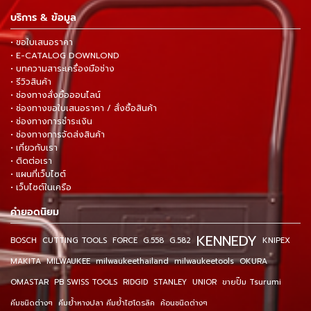
บริการ & ข้อมูล
• ขอใบเสนอราคา
• E-CATALOG DOWNLOND
• บทความสาระเครื่องมือช่าง
• รีวิวสินค้า
• ช่องทางสั่งซื้อออนไลน์
• ช่องทางขอใบเสนอราคา / สั่งซื้อสินค้า
• ช่องทางการชำระเงิน
• ช่องทางการจัดส่งสินค้า
• เกี่ยวกับเรา
• ติดต่อเรา
• แผนที่เว็บไซต์
• เว็บไซต์ในเครือ
คำยอดนิยม
KENNEDY
BOSCH
CUTTING TOOLS
FORCE
G.558
G.582
KNIPEX
MAKITA
MILWAUKEE
milwaukeethailand
milwaukeetools
OKURA
OMASTAR
PB SWISS TOOLS
RIDGID
STANLEY
UNIOR
ขายปั๊ม Tsurumi
คีมชนิดต่างๆ
คีมย้ำหางปลา คีมย้ำไฮโดรลิค
ค้อนชนิดต่างๆ