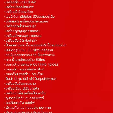
• เครื่องต๊าปเกลียวไฟฟ้า
• เครื่องมือออโตเมทีฟ
• เครื่องมือวัดละเอียด
• เวอร์เนียคาลิปเปอร์ ดิจิตอลเวอร์เนีย
• ตลับเมตร เครื่องวัดระยะเลเซอร์
• เครื่องฉีดน้ำแรงดันสูง
• เครื่องดูดฝุ่นอุตสาหกรรม
• เครื่องล้างท่ออุตสาหกรรม
• เครื่องมือเวิร์คช็อป DIY
• ปั๊มลมสายพาน ปั๊มลมออยล์ฟรี ปั๊มลมทุกชนิด
• ปันไดอลูมิเนียม บันไดไฟเบอร์กลาส
• รถเข็นอุตสาหกรรม รถเข็นเฉพาะทาง
• กาว น้ำยาเช็ครอยร้าว ซิลิโคน
• ดอกสว่าน ดอกเจาะ CUTTING TOOLS
• ดอกสว่าน-ดอกเจียร์คาร์ไบท์
• ดอกต๊าป ดายต๊าป ด้ามต๊าป
• ปั๊มน้ำ ปั๊มจุ่ม ปั๊มไดโว่ ปั๊มสูบน้ำทุกชนิด
• เครื่องมือวัดภาคสนาม
• เครื่องเชื่อม ตู้เชื่อมไฟฟ้า
• เครื่องขัดพื้น เครื่องปั่นเงาพื้น
• อุปกรณ์นิรภัย อุปกรณ์เซฟตี้
• ล้อเก็บสายไฟ ปลั๊กไฟ
• พัดลมถังกลม ท่อลมระบายอากาศ
• พัดลมอุตสาหกรรม พัดลมโรงงาน