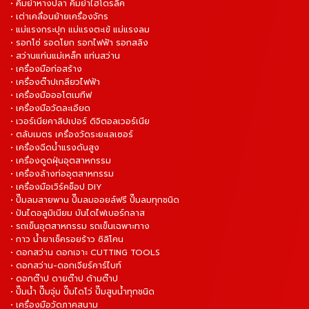
• คีมย้ำหางปลา คีมย้ำไฮโดรลิค
• เต่าเคลื่อนย้ายเครื่องจักร
• แม่แรงกระปุก แม่แรงตะเข้ แม่แรงลม
• รอกโซ่ รอดโยก รอกไฟฟ้า รอกสลิง
• สว่านแท่นแม่เหล็ก แท่นสว่าน
• เครื่องมือก่อสร้าง
• เครื่องต๊าปเกลียวไฟฟ้า
• เครื่องมือออโตเมทีฟ
• เครื่องมือวัดละเอียด
• เวอร์เนียคาลิปเปอร์ ดิจิตอลเวอร์เนีย
• ตลับเมตร เครื่องวัดระยะเลเซอร์
• เครื่องฉีดน้ำแรงดันสูง
• เครื่องดูดฝุ่นอุตสาหกรรม
• เครื่องล้างท่ออุตสาหกรรม
• เครื่องมือเวิร์คช็อป DIY
• ปั๊มลมสายพาน ปั๊มลมออยล์ฟรี ปั๊มลมทุกชนิด
• ปันไดอลูมิเนียม บันไดไฟเบอร์กลาส
• รถเข็นอุตสาหกรรม รถเข็นเฉพาะทาง
• กาว น้ำยาเช็ครอยร้าว ซิลิโคน
• ดอกสว่าน ดอกเจาะ CUTTING TOOLS
• ดอกสว่าน-ดอกเจียร์คาร์ไบท์
• ดอกต๊าป ดายต๊าป ด้ามต๊าป
• ปั๊มน้ำ ปั๊มจุ่ม ปั๊มไดโว่ ปั๊มสูบน้ำทุกชนิด
• เครื่องมือวัดภาคสนาม