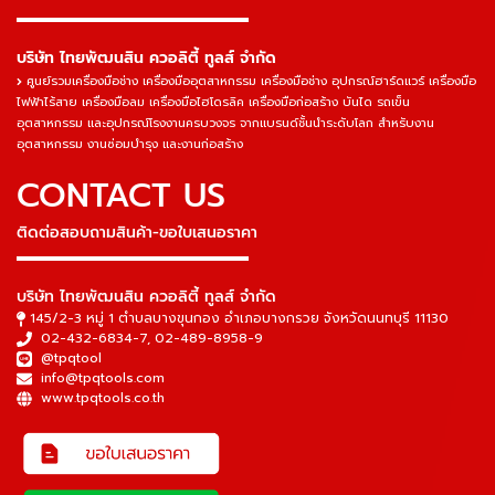
▬▬▬▬▬▬▬▬▬▬▬▬▬▬▬
บริษัท ไทยพัฒนสิน ควอลิตี้ ทูลส์ จำกัด
ศูนย์รวมเครื่องมือช่าง เครื่องมืออุตสาหกรรม เครื่องมือช่าง อุปกรณ์ฮาร์ดแวร์ เครื่องมือ
ไฟฟ้าไร้สาย เครื่องมือลม เครื่องมือไฮโดรลิค เครื่องมือก่อสร้าง บันได รถเข็น
อุตสาหกรรม และอุปกรณ์โรงงานครบวงจร จากแบรนด์ชั้นนำระดับโลก สำหรับงาน
อุตสาหกรรม งานซ่อมบำรุง และงานก่อสร้าง
CONTACT US
ติดต่อสอบถามสินค้า-ขอใบเสนอราคา
▬▬▬▬▬▬▬▬▬▬▬▬▬▬▬
บริษัท ไทยพัฒนสิน ควอลิตี้ ทูลส์ จำกัด
145/2-3 หมู่ 1 ตำบลบางขุนกอง อำเภอบางกรวย จังหวัดนนทบุรี 11130
02-432-6834-7
,
02-489-8958-9
@tpqtool
info@tpqtools.com
www.tpqtools.co.th