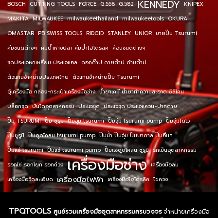
KENNEDY
BOSCH
CUTTING TOOLS
FORCE
G.558
G.582
KNIPEX
MAKITA
MILWAUKEE
milwaukeethailand
milwaukeetools
OKURA
OMASTAR
PB SWISS TOOLS
RIDGID
STANLEY
UNIOR
ขายปั๊ม Tsurumi
คีมชนิดต่างๆ
คีมย้ำหางปลา คีมย้ำไฮโดรลิค
ค้อนชนิดต่างๆ
ชุดประแจหกเหลี่ยม ประแจแอล
ดอกต๊าป ดายต๊าป ด้ามต๊าป
ตัวแทนจำหน่ายประเทศไทย
ตัวแทนจำหน่ายปั๊ม Tsurumi
ตู้เครื่องมือ กล่อง-กระเป๋าเครื่องมือช่าง
น้ำยาเคมี น้ำยาทำความสะอาด ซิลิโคน
บล็อกชุด
บันไดอุตสาหกรรม
ประแจชุด
ประแจชุด ประแจแหวน-ปากตาย
ปั๊ม TSURUMI
ปั๊ม ซูรูมิ
ปั๊มจุ่ม tsurumi
ปั๊มจุ่ม tsurumi pump
ปั๊มจุ่มไดโว่
ปั๊มซูรูมิ
ปั๊มดูดโคลน tsurumi pump
ปั๊มน้ำ ปั๊มจุ่ม ปั๊มบาดาล ปั๊มอื่นๆ
ปั๊มแช่ tsurumi
ปั๊มแช่ tsurumi pump
ปั๊มแช่ดูดโคลน ซูรูมิ
รถเข็นอุตสาหกรรม
เครื่องมือช่าง
รอกโซ่ รอกโยก รอกถ่วง
เครื่องมือลม
เครื่องมือไฟฟ้า
เครื่องมือวัดละเอียด
เครื่องมือไฮโดรลิค
ไขควง
TPQTOOLS
ศูนย์รวมเครื่องมืออุตสาหกรรมครบวงจร
จำหน่ายเครื่องมือ