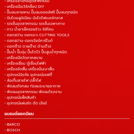
• เครื่องล้างท่ออุตสาหกรรม
• เครื่องมือเวิร์คช็อป DIY
• ปั๊มลมสายพาน ปั๊มลมออยล์ฟรี ปั๊มลมทุกชนิด
• ปันไดอลูมิเนียม บันไดไฟเบอร์กลาส
• รถเข็นอุตสาหกรรม รถเข็นเฉพาะทาง
• กาว น้ำยาเช็ครอยร้าว ซิลิโคน
• ดอกสว่าน ดอกเจาะ CUTTING TOOLS
• ดอกสว่าน-ดอกเจียร์คาร์ไบท์
• ดอกต๊าป ดายต๊าป ด้ามต๊าป
• ปั๊มน้ำ ปั๊มจุ่ม ปั๊มไดโว่ ปั๊มสูบน้ำทุกชนิด
• เครื่องมือวัดภาคสนาม
• เครื่องเชื่อม ตู้เชื่อมไฟฟ้า
• เครื่องขัดพื้น เครื่องปั่นเงาพื้น
• อุปกรณ์นิรภัย อุปกรณ์เซฟตี้
• ล้อเก็บสายไฟ ปลั๊กไฟ
• พัดลมถังกลม ท่อลมระบายอากาศ
• พัดลมอุตสาหกรรม พัดลมโรงงาน
• อุปกรณ์แพ็คสินค้า
• อุปกรณ์แผ่นขัด ตัด เจียร์
แบรนด์ยอดนิยม
• BARCO
• BOSCH