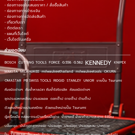
• ช่องทางขอใบเสนอราคา / สั่งซื้อสินค้า
• ช่องทางการชำระเงิน
• ช่องทางการจัดส่งสินค้า
• เกี่ยวกับเรา
• ติดต่อเรา
• แผนที่เว็บไซต์
• เว็บไซต์ในเครือ
คำยอดนิยม
KENNEDY
BOSCH
CUTTING TOOLS
FORCE
G.558
G.582
KNIPEX
MAKITA
MILWAUKEE
milwaukeethailand
milwaukeetools
OKURA
OMASTAR
PB SWISS TOOLS
RIDGID
STANLEY
UNIOR
ขายปั๊ม Tsurumi
คีมชนิดต่างๆ
คีมย้ำหางปลา คีมย้ำไฮโดรลิค
ค้อนชนิดต่างๆ
ชุดประแจหกเหลี่ยม ประแจแอล
ดอกต๊าป ดายต๊าป ด้ามต๊าป
ตัวแทนจำหน่ายประเทศไทย
ตัวแทนจำหน่ายปั๊ม Tsurumi
ตู้เครื่องมือ กล่อง-กระเป๋าเครื่องมือช่าง
น้ำยาเคมี น้ำยาทำความสะอาด ซิลิโคน
บล็อกชุด
บันไดอุตสาหกรรม
ประแจชุด
ประแจชุด ประแจแหวน-ปากตาย
ปั๊ม TSURUMI
ปั๊ม ซูรูมิ
ปั๊มจุ่ม tsurumi
ปั๊มจุ่ม tsurumi pump
ปั๊มจุ่มไดโว่