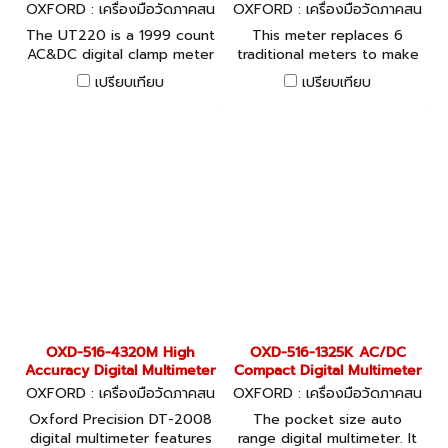
OXFORD : เครื่องมือวัดภาคสน
OXFORD : เครื่องมือวัดภาคสน
าม OXD-516-1725D
าม OXD-516-0625D
The UT220 is a 1999 count
This meter replaces 6
AC&DC digital clamp meter
traditional meters to make
that can ensure stable
your work simpler and more
เปรียบเทียบ
เปรียบเทียบ
performance, higher
efficient. This newly
degree of safety and
designed digital light-
reliability to users. It is
weight device gives you
designed with over-load
long-lasting power with
protection for all ranges,
accurate measurements.
perfect for all professionals
measuring currents up to
2000A.
OXD-516-4320M High
OXD-516-1325K AC/DC
Accuracy Digital Multimeter
Compact Digital Multimeter
OXFORD : เครื่องมือวัดภาคสน
OXFORD : เครื่องมือวัดภาคสน
าม OXD-516-4320M
าม OXD-516-1325K
Oxford Precision DT-2008
The pocket size auto
digital multimeter features
range digital multimeter. It