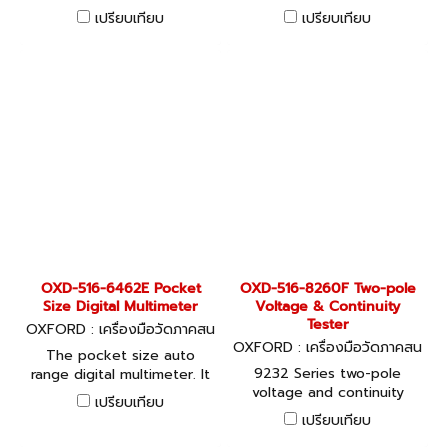
a large backlight LCD
measures AC/DC current,
เปรียบเทียบ
เปรียบเทียบ
display for direct measuring
circuit continuity with data
of capacitance, voltage,
hold and duty cycle.
current, resistance,
continuity and temperature.
Ideal for electrical
troubleshooting and
straightforward
environmental testing in
residential and commercial
environments.
OXD-516-6462E Pocket
OXD-516-8260F Two-pole
Size Digital Multimeter
Voltage & Continuity
Tester
OXFORD : เครื่องมือวัดภาคสน
าม OXD-516-6462E
OXFORD : เครื่องมือวัดภาคสน
The pocket size auto
าม OXD-516-8260F
9232 Series two-pole
range digital multimeter. It
voltage and continuity
measures AC/DC current,
เปรียบเทียบ
testers are now more
circuit continuity with data
เปรียบเทียบ
rugged and easier to use
hold and duty cycle.