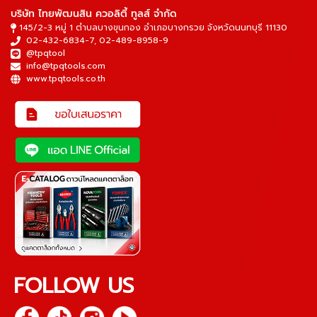
บริษัท ไทยพัฒนสิน ควอลิตี้ ทูลส์ จำกัด
145/2-3 หมู่ 1 ตำบลบางขุนกอง อำเภอบางกรวย จังหวัดนนทบุรี 11130
02-432-6834-7
,
02-489-8958-9
@tpqtool
info@tpqtools.com
www.tpqtools.co.th
FOLLOW US