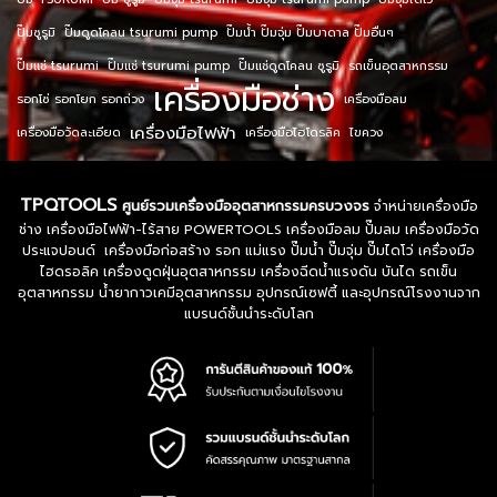
ปั๊มซูรูมิ
ปั๊มดูดโคลน tsurumi pump
ปั๊มน้ำ ปั๊มจุ่ม ปั๊มบาดาล ปั๊มอื่นๆ
ปั๊มแช่ tsurumi
ปั๊มแช่ tsurumi pump
ปั๊มแช่ดูดโคลน ซูรูมิ
รถเข็นอุตสาหกรรม
เครื่องมือช่าง
รอกโซ่ รอกโยก รอกถ่วง
เครื่องมือลม
เครื่องมือไฟฟ้า
เครื่องมือวัดละเอียด
เครื่องมือไฮโดรลิค
ไขควง
TPQTOOLS
ศูนย์รวมเครื่องมืออุตสาหกรรมครบวงจร
จำหน่ายเครื่องมือ
ช่าง เครื่องมือไฟฟ้า-ไร้สาย POWERTOOLS เครื่องมือลม ปั๊มลม เครื่องมือวัด
ประแจปอนด์ เครื่องมือก่อสร้าง รอก แม่แรง ปั๊มน้ำ ปั๊มจุ่ม ปั๊มไดโว่ เครื่องมือ
ไฮดรอลิค เครื่องดูดฝุ่นอุตสาหกรรม เครื่องฉีดน้ำแรงดัน บันได รถเข็น
อุตสาหกรรม น้ำยากาวเคมีอุตสาหกรรม อุปกรณ์เซฟตี้ และอุปกรณ์โรงงานจาก
แบรนด์ชั้นนำระดับโลก