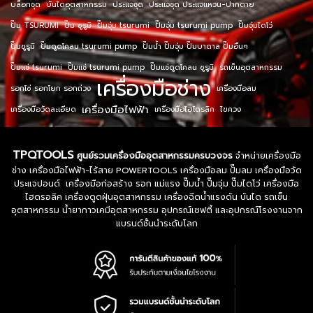
บล็อกชุด
บันไดอุตสาหกรรม
ประแจชุด
ประแจชุด ประแจแหวน-ปากตาย
ปั๊ม TSURUMI
ปั๊ม ซูรูมิ
ปั๊มจุ่ม tsurumi
ปั๊มจุ่ม tsurumi pump
ปั๊มจุ่มไดโว่
ปั๊มซูรูมิ
ปั๊มดูดโคลน tsurumi pump
ปั๊มน้ำ ปั๊มจุ่ม ปั๊มบาดาล ปั๊มอื่นๆ
ปั๊มแช่ tsurumi
ปั๊มแช่ tsurumi pump
ปั๊มแช่ดูดโคลน ซูรูมิ
รถเข็นอุตสาหกรรม
เครื่องมือช่าง
รอกโซ่ รอกโยก รอกถ่วง
เครื่องมือลม
เครื่องมือไฟฟ้า
เครื่องมือวัดละเอียด
เครื่องมือไฮโดรลิค
ไขควง
TPQTOOLS
ศูนย์รวมเครื่องมืออุตสาหกรรมครบวงจร
จำหน่ายเครื่องมือ
ช่าง เครื่องมือไฟฟ้า-ไร้สาย POWERTOOLS เครื่องมือลม ปั๊มลม เครื่องมือวัด
ประแจปอนด์ เครื่องมือก่อสร้าง รอก แม่แรง ปั๊มน้ำ ปั๊มจุ่ม ปั๊มไดโว่ เครื่องมือ
ไฮดรอลิค เครื่องดูดฝุ่นอุตสาหกรรม เครื่องฉีดน้ำแรงดัน บันได รถเข็น
อุตสาหกรรม น้ำยากาวเคมีอุตสาหกรรม อุปกรณ์เซฟตี้ และอุปกรณ์โรงงานจาก
แบรนด์ชั้นนำระดับโลก