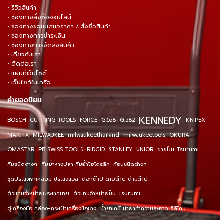
• รีวิวสินค้า
• ช่องทางสั่งซื้อออนไลน์
• ช่องทางขอใบเสนอราคา / สั่งซื้อสินค้า
• ช่องทางการชำระเงิน
• ช่องทางการจัดส่งสินค้า
• เกี่ยวกับเรา
• ติดต่อเรา
• แผนที่เว็บไซต์
• เว็บไซต์ในเครือ
คำยอดนิยม
KENNEDY
BOSCH
CUTTING TOOLS
FORCE
G.558
G.582
KNIPEX
MAKITA
MILWAUKEE
milwaukeethailand
milwaukeetools
OKURA
OMASTAR
PB SWISS TOOLS
RIDGID
STANLEY
UNIOR
ขายปั๊ม Tsurumi
คีมชนิดต่างๆ
คีมย้ำหางปลา คีมย้ำไฮโดรลิค
ค้อนชนิดต่างๆ
ชุดประแจหกเหลี่ยม ประแจแอล
ดอกต๊าป ดายต๊าป ด้ามต๊าป
ตัวแทนจำหน่ายประเทศไทย
ตัวแทนจำหน่ายปั๊ม Tsurumi
ตู้เครื่องมือ กล่อง-กระเป๋าเครื่องมือช่าง
น้ำยาเคมี น้ำยาทำความสะอาด ซิลิโคน