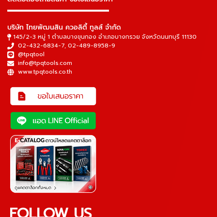
▬▬▬▬▬▬▬▬▬▬▬▬▬▬▬
บริษัท ไทยพัฒนสิน ควอลิตี้ ทูลส์ จำกัด
145/2-3 หมู่ 1 ตำบลบางขุนกอง อำเภอบางกรวย จังหวัดนนทบุรี 11130
02-432-6834-7
,
02-489-8958-9
@tpqtool
info@tpqtools.com
www.tpqtools.co.th
FOLLOW US