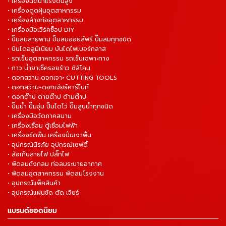
• เครื่องฉีดน้ำแรงดันสูง
• เครื่องดูดฝุ่นอุตสาหกรรม
• เครื่องล้างท่ออุตสาหกรรม
• เครื่องมือเวิร์คช็อป DIY
• ปั๊มลมสายพาน ปั๊มลมออยล์ฟรี ปั๊มลมทุกชนิด
• ปันไดอลูมิเนียม บันไดไฟเบอร์กลาส
• รถเข็นอุตสาหกรรม รถเข็นเฉพาะทาง
• กาว น้ำยาเช็ครอยร้าว ซิลิโคน
• ดอกสว่าน ดอกเจาะ CUTTING TOOLS
• ดอกสว่าน-ดอกเจียร์คาร์ไบท์
• ดอกต๊าป ดายต๊าป ด้ามต๊าป
• ปั๊มน้ำ ปั๊มจุ่ม ปั๊มไดโว่ ปั๊มสูบน้ำทุกชนิด
• เครื่องมือวัดภาคสนาม
• เครื่องเชื่อม ตู้เชื่อมไฟฟ้า
• เครื่องขัดพื้น เครื่องปั่นเงาพื้น
• อุปกรณ์นิรภัย อุปกรณ์เซฟตี้
• ล้อเก็บสายไฟ ปลั๊กไฟ
• พัดลมถังกลม ท่อลมระบายอากาศ
• พัดลมอุตสาหกรรม พัดลมโรงงาน
• อุปกรณ์แพ็คสินค้า
• อุปกรณ์แผ่นขัด ตัด เจียร์
แบรนด์ยอดนิยม