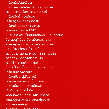
• เครื่องมือวัดละเอียด
• เวอร์เนียคาลิปเปอร์ ดิจิตอลเวอร์เนีย
• ตลับเมตร เครื่องวัดระยะเลเซอร์
• เครื่องฉีดน้ำแรงดันสูง
• เครื่องดูดฝุ่นอุตสาหกรรม
• เครื่องล้างท่ออุตสาหกรรม
• เครื่องมือเวิร์คช็อป DIY
• ปั๊มลมสายพาน ปั๊มลมออยล์ฟรี ปั๊มลมทุกชนิด
• ปันไดอลูมิเนียม บันไดไฟเบอร์กลาส
• รถเข็นอุตสาหกรรม รถเข็นเฉพาะทาง
• กาว น้ำยาเช็ครอยร้าว ซิลิโคน
• ดอกสว่าน ดอกเจาะ CUTTING TOOLS
• ดอกสว่าน-ดอกเจียร์คาร์ไบท์
• ดอกต๊าป ดายต๊าป ด้ามต๊าป
• ปั๊มน้ำ ปั๊มจุ่ม ปั๊มไดโว่ ปั๊มสูบน้ำทุกชนิด
• เครื่องมือวัดภาคสนาม
• เครื่องเชื่อม ตู้เชื่อมไฟฟ้า
• เครื่องขัดพื้น เครื่องปั่นเงาพื้น
• อุปกรณ์นิรภัย อุปกรณ์เซฟตี้
• ล้อเก็บสายไฟ ปลั๊กไฟ
• พัดลมถังกลม ท่อลมระบายอากาศ
• พัดลมอุตสาหกรรม พัดลมโรงงาน
• อุปกรณ์แพ็คสินค้า