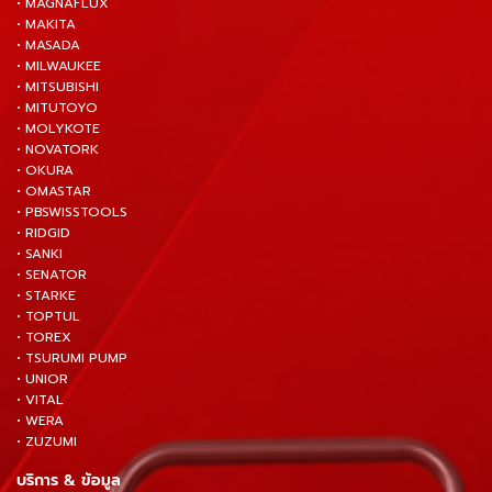
• MAGNAFLUX
• MAKITA
• MASADA
• MILWAUKEE
• MITSUBISHI
• MITUTOYO
• MOLYKOTE
• NOVATORK
• OKURA
• OMASTAR
• PBSWISSTOOLS
• RIDGID
• SANKI
• SENATOR
• STARKE
• TOPTUL
• TOREX
• TSURUMI PUMP
• UNIOR
• VITAL
• WERA
• ZUZUMI
บริการ & ข้อมูล