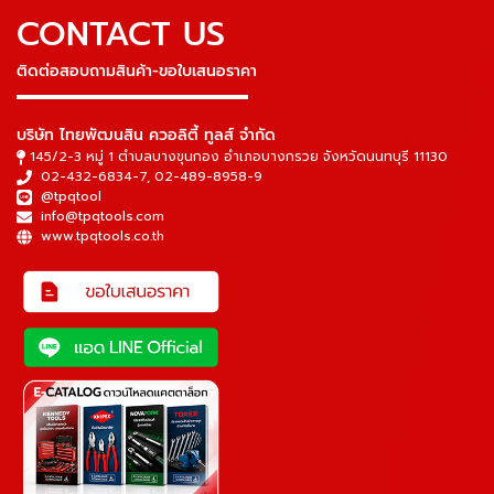
CONTACT US
ติดต่อสอบถามสินค้า-ขอใบเสนอราคา
▬▬▬▬▬▬▬▬▬▬▬▬▬▬▬
บริษัท ไทยพัฒนสิน ควอลิตี้ ทูลส์ จำกัด
145/2-3 หมู่ 1 ตำบลบางขุนกอง อำเภอบางกรวย จังหวัดนนทบุรี 11130
02-432-6834-7
,
02-489-8958-9
@tpqtool
info@tpqtools.com
www.tpqtools.co.th