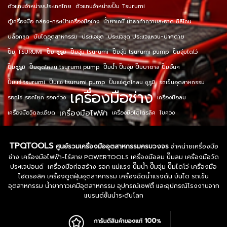
ตัวแทนจำหน่ายประเทศไทย
ตัวแทนจำหน่ายปั๊ม Tsurumi
ตู้เครื่องมือ กล่อง-กระเป๋าเครื่องมือช่าง
น้ำยาเคมี น้ำยาทำความสะอาด ซิลิโคน
บล็อกชุด
บันไดอุตสาหกรรม
ประแจชุด
ประแจชุด ประแจแหวน-ปากตาย
ปั๊ม TSURUMI
ปั๊ม ซูรูมิ
ปั๊มจุ่ม tsurumi
ปั๊มจุ่ม tsurumi pump
ปั๊มจุ่มไดโว่
ปั๊มซูรูมิ
ปั๊มดูดโคลน tsurumi pump
ปั๊มน้ำ ปั๊มจุ่ม ปั๊มบาดาล ปั๊มอื่นๆ
ปั๊มแช่ tsurumi
ปั๊มแช่ tsurumi pump
ปั๊มแช่ดูดโคลน ซูรูมิ
รถเข็นอุตสาหกรรม
เครื่องมือช่าง
รอกโซ่ รอกโยก รอกถ่วง
เครื่องมือลม
เครื่องมือไฟฟ้า
เครื่องมือวัดละเอียด
เครื่องมือไฮโดรลิค
ไขควง
TPQTOOLS
ศูนย์รวมเครื่องมืออุตสาหกรรมครบวงจร
จำหน่ายเครื่องมือ
ช่าง เครื่องมือไฟฟ้า-ไร้สาย POWERTOOLS เครื่องมือลม ปั๊มลม เครื่องมือวัด
ประแจปอนด์ เครื่องมือก่อสร้าง รอก แม่แรง ปั๊มน้ำ ปั๊มจุ่ม ปั๊มไดโว่ เครื่องมือ
ไฮดรอลิค เครื่องดูดฝุ่นอุตสาหกรรม เครื่องฉีดน้ำแรงดัน บันได รถเข็น
อุตสาหกรรม น้ำยากาวเคมีอุตสาหกรรม อุปกรณ์เซฟตี้ และอุปกรณ์โรงงานจาก
แบรนด์ชั้นนำระดับโลก