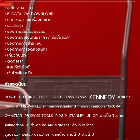
• ขอใบเสนอราคา
• E-CATALOG DOWNLOND
• บทความสาระเครื่องมือช่าง
• รีวิวสินค้า
• ช่องทางสั่งซื้อออนไลน์
• ช่องทางขอใบเสนอราคา / สั่งซื้อสินค้า
• ช่องทางการชำระเงิน
• ช่องทางการจัดส่งสินค้า
• เกี่ยวกับเรา
• ติดต่อเรา
• แผนที่เว็บไซต์
• เว็บไซต์ในเครือ
คำยอดนิยม
KENNEDY
BOSCH
CUTTING TOOLS
FORCE
G.558
G.582
KNIPEX
MAKITA
MILWAUKEE
milwaukeethailand
milwaukeetools
OKURA
OMASTAR
PB SWISS TOOLS
RIDGID
STANLEY
UNIOR
ขายปั๊ม Tsurumi
คีมชนิดต่างๆ
คีมย้ำหางปลา คีมย้ำไฮโดรลิค
ค้อนชนิดต่างๆ
ชุดประแจหกเหลี่ยม ประแจแอล
ดอกต๊าป ดายต๊าป ด้ามต๊าป