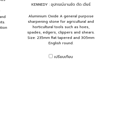
KENNEDY : อุปกรณ์งานขัด ตัด เจียร์
r
Aluminium Oxide A general purpose
 and
sharpening stone for agricultural and
ts.
horticultural tools such as hoes,
tion
spades, edgers, clippers and shears.
Size: 235mm flat tapered and 305mm
English round.
เปรียบเทียบ