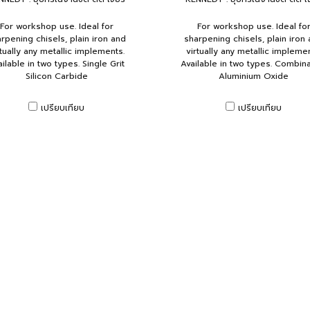
For workshop use. Ideal for
For workshop use. Ideal fo
rpening chisels, plain iron and
sharpening chisels, plain iron
rtually any metallic implements.
virtually any metallic implemen
ilable in two types. Single Grit
Available in two types. Combina
Silicon Carbide
Aluminium Oxide
เปรียบเทียบ
เปรียบเทียบ