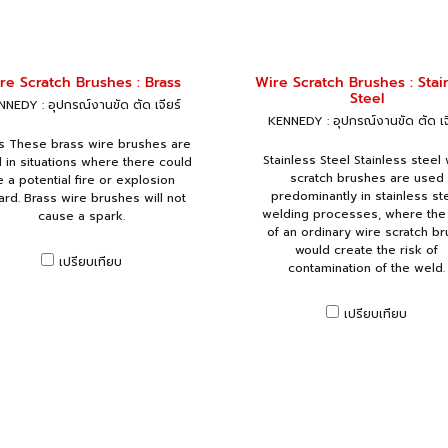
re Scratch Brushes : Brass
Wire Scratch Brushes : Stai
Steel
NEDY : อุปกรณ์งานขัด ตัด เจียร์
KENNEDY : อุปกรณ์งานขัด ตัด เจ
s These brass wire brushes are
Stainless Steel Stainless steel 
 in situations where there could
scratch brushes are used
 a potential fire or explosion
predominantly in stainless st
ard. Brass wire brushes will not
welding processes, where the
cause a spark.
of an ordinary wire scratch br
would create the risk of
เปรียบเทียบ
contamination of the weld.
เปรียบเทียบ