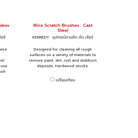
nless
Wire Scratch Brushes : Cast
Steel
ียร์
KENNEDY : อุปกรณ์งานขัด ตัด เจียร์
wire
Designed for cleaning all rough
surfaces on a variety of materials to
eel
remove paint, dirt, rust and stubborn
 use
deposits. Hardwood stocks.
ush
เปรียบเทียบ