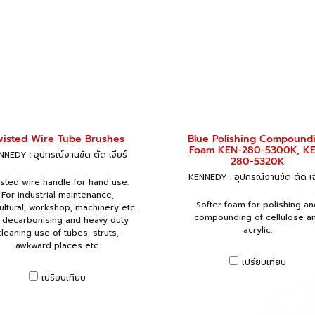
wisted Wire Tube Brushes
Blue Polishing Compound
Foam KEN-280-5300K, K
NEDY : อุปกรณ์งานขัด ตัด เจียร์
280-5320K
KENNEDY : อุปกรณ์งานขัด ตัด เจ
sted wire handle for hand use.
For industrial maintenance,
Softer foam for polishing an
ultural, workshop, machinery etc.
compounding of cellulose a
 decarbonising and heavy duty
acrylic.
cleaning use of tubes, struts,
awkward places etc.
เปรียบเทียบ
เปรียบเทียบ