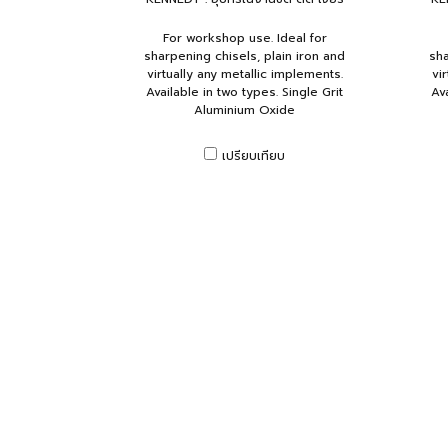
For workshop use. Ideal for
sharpening chisels, plain iron and
sha
virtually any metallic implements.
vi
Available in two types. Single Grit
Ava
Aluminium Oxide
เปรียบเทียบ