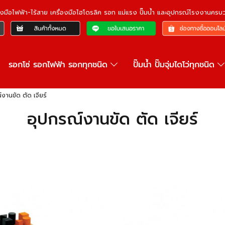
ื่องมือไฟฟ้า-ไร้สาย เครื่องมือไฮโดรลิค รอก แม่แรง ปั๊มน้ำ และอุปกรณ์โรงงานคร
รอกโซ่ รอกไฟฟ้า รอกทุกชนิด
ปั๊มน้ำ ปั๊มจุ่มไดโว่ทุกชนิด
งานขัด ตัด เจียร์
อุปกรณ์งานขัด ตัด เจียร์