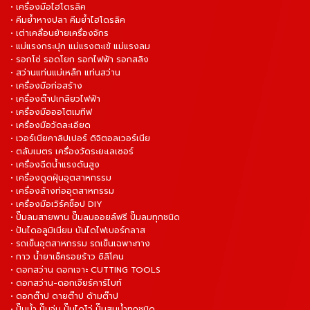
• เครื่องมือไฮโดรลิค
• คีมย้ำหางปลา คีมย้ำไฮโดรลิค
• เต่าเคลื่อนย้ายเครื่องจักร
• แม่แรงกระปุก แม่แรงตะเข้ แม่แรงลม
• รอกโซ่ รอดโยก รอกไฟฟ้า รอกสลิง
• สว่านแท่นแม่เหล็ก แท่นสว่าน
• เครื่องมือก่อสร้าง
• เครื่องต๊าปเกลียวไฟฟ้า
• เครื่องมือออโตเมทีฟ
• เครื่องมือวัดละเอียด
• เวอร์เนียคาลิปเปอร์ ดิจิตอลเวอร์เนีย
• ตลับเมตร เครื่องวัดระยะเลเซอร์
• เครื่องฉีดน้ำแรงดันสูง
• เครื่องดูดฝุ่นอุตสาหกรรม
• เครื่องล้างท่ออุตสาหกรรม
• เครื่องมือเวิร์คช็อป DIY
• ปั๊มลมสายพาน ปั๊มลมออยล์ฟรี ปั๊มลมทุกชนิด
• ปันไดอลูมิเนียม บันไดไฟเบอร์กลาส
• รถเข็นอุตสาหกรรม รถเข็นเฉพาะทาง
• กาว น้ำยาเช็ครอยร้าว ซิลิโคน
• ดอกสว่าน ดอกเจาะ CUTTING TOOLS
• ดอกสว่าน-ดอกเจียร์คาร์ไบท์
• ดอกต๊าป ดายต๊าป ด้ามต๊าป
• ปั๊มน้ำ ปั๊มจุ่ม ปั๊มไดโว่ ปั๊มสูบน้ำทุกชนิด