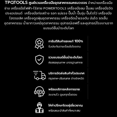
TPQTOOLS
ศูนย์รวมเครื่องมืออุตสาหกรรมครบวงจร
จำหน่ายเครื่องมือ
ช่าง เครื่องมือไฟฟ้า-ไร้สาย POWERTOOLS เครื่องมือลม ปั๊มลม เครื่องมือวัด
ประแจปอนด์ เครื่องมือก่อสร้าง รอก แม่แรง ปั๊มน้ำ ปั๊มจุ่ม ปั๊มไดโว่ เครื่องมือ
ไฮดรอลิค เครื่องดูดฝุ่นอุตสาหกรรม เครื่องฉีดน้ำแรงดัน บันได รถเข็น
อุตสาหกรรม น้ำยากาวเคมีอุตสาหกรรม อุปกรณ์เซฟตี้ และอุปกรณ์โรงงานจาก
แบรนด์ชั้นนำระดับโลก