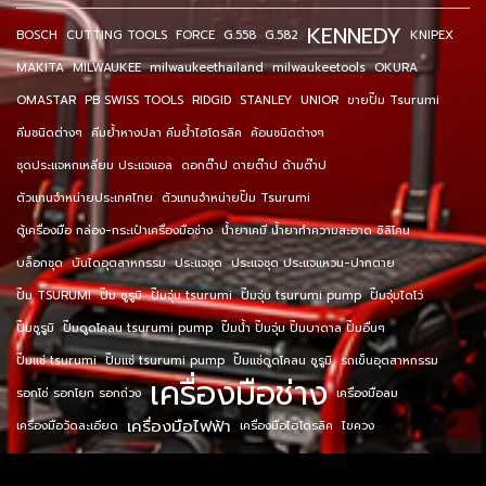
KENNEDY
BOSCH
CUTTING TOOLS
FORCE
G.558
G.582
KNIPEX
MAKITA
MILWAUKEE
milwaukeethailand
milwaukeetools
OKURA
OMASTAR
PB SWISS TOOLS
RIDGID
STANLEY
UNIOR
ขายปั๊ม Tsurumi
คีมชนิดต่างๆ
คีมย้ำหางปลา คีมย้ำไฮโดรลิค
ค้อนชนิดต่างๆ
ชุดประแจหกเหลี่ยม ประแจแอล
ดอกต๊าป ดายต๊าป ด้ามต๊าป
ตัวแทนจำหน่ายประเทศไทย
ตัวแทนจำหน่ายปั๊ม Tsurumi
ตู้เครื่องมือ กล่อง-กระเป๋าเครื่องมือช่าง
น้ำยาเคมี น้ำยาทำความสะอาด ซิลิโคน
บล็อกชุด
บันไดอุตสาหกรรม
ประแจชุด
ประแจชุด ประแจแหวน-ปากตาย
ปั๊ม TSURUMI
ปั๊ม ซูรูมิ
ปั๊มจุ่ม tsurumi
ปั๊มจุ่ม tsurumi pump
ปั๊มจุ่มไดโว่
ปั๊มซูรูมิ
ปั๊มดูดโคลน tsurumi pump
ปั๊มน้ำ ปั๊มจุ่ม ปั๊มบาดาล ปั๊มอื่นๆ
ปั๊มแช่ tsurumi
ปั๊มแช่ tsurumi pump
ปั๊มแช่ดูดโคลน ซูรูมิ
รถเข็นอุตสาหกรรม
เครื่องมือช่าง
รอกโซ่ รอกโยก รอกถ่วง
เครื่องมือลม
เครื่องมือไฟฟ้า
เครื่องมือวัดละเอียด
เครื่องมือไฮโดรลิค
ไขควง