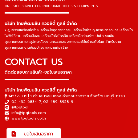
ONE STOP SERVICE
FOR INDUSTRIAL TOOLS & EQUIPMENTS
▬▬▬▬▬▬▬▬▬▬▬▬▬▬▬
บริษัท ไทยพัฒนสิน ควอลิตี้ ทูลส์ จำกัด
ศูนย์รวมเครื่องมือช่าง เครื่องมืออุตสาหกรรม เครื่องมือช่าง อุปกรณ์ฮาร์ดแวร์ เครื่องมือ
ไฟฟ้าไร้สาย เครื่องมือลม เครื่องมือไฮโดรลิค เครื่องมือก่อสร้าง บันได รถเข็น
อุตสาหกรรม และอุปกรณ์โรงงานครบวงจร จากแบรนด์ชั้นนำระดับโลก สำหรับงาน
อุตสาหกรรม งานซ่อมบำรุง และงานก่อสร้าง
CONTACT US
ติดต่อสอบถามสินค้า-ขอใบเสนอราคา
▬▬▬▬▬▬▬▬▬▬▬▬▬▬▬
บริษัท ไทยพัฒนสิน ควอลิตี้ ทูลส์ จำกัด
145/2-3 หมู่ 1 ตำบลบางขุนกอง อำเภอบางกรวย จังหวัดนนทบุรี 11130
02-432-6834-7
,
02-489-8958-9
@tpqtool
info@tpqtools.com
www.tpqtools.co.th