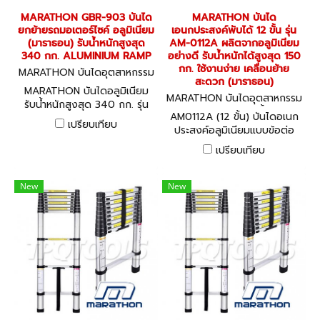
MARATHON GBR-903 บันได
MARATHON บันได
ยกย้ายรถมอเตอร์ไซค์ อลูมิเนียม
เอนกประสงค์พับได้ 12 ขั้น รุ่น
(มาราธอน) รับน้ำหนักสูงสุด
AM-0112A ผลิตจากอลูมิเนียม
340 กก. ALUMINIUM RAMP
อย่างดี รับน้ำหนักได้สูงสุด 150
กก. ใช้งานง่าย เคลื่อนย้าย
MARATHON บันไดอุตสาหกรรม
สะดวก (มาราธอน)
GBR-903
MARATHON บันไดอลูมิเนียม
MARATHON บันไดอุตสาหกรรม
รับน้ำหนักสูงสุด 340 กก. รุ่น
AM0112A (12 ขั้น)
AM0112A (12 ขั้น) บันไดอเนก
GBR-903 ใช้สำหรับสำหรับ
เปรียบเทียบ
ประสงค์อลูมิเนียมแบบข้อต่อ
เคลื่อนย้ายรถ ยกรถ
ใหญ่ MARATHON Aluminium
มอเตอร์ไซค์ มินิไบค์-บิ๊กไบค์, รถ
เปรียบเทียบ
Multi-Purpose Ladder
ตัดหญ้าแบบนั่งขับ และ ATV
(มาราธอน) ALUMINIUM RAMP
New
New