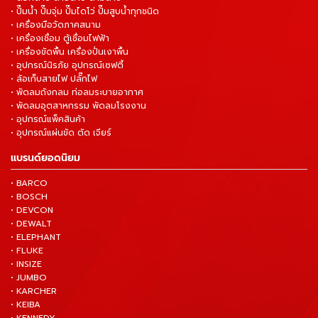
• ปั๊มน้ำ ปั๊มจุ่ม ปั๊มไดโว่ ปั๊มสูบน้ำทุกชนิด
• เครื่องมือวัดภาคสนาม
• เครื่องเชื่อม ตู้เชื่อมไฟฟ้า
• เครื่องขัดพื้น เครื่องปั่นเงาพื้น
• อุปกรณ์นิรภัย อุปกรณ์เซฟตี้
• ล้อเก็บสายไฟ ปลั๊กไฟ
• พัดลมถังกลม ท่อลมระบายอากาศ
• พัดลมอุตสาหกรรม พัดลมโรงงาน
• อุปกรณ์แพ็คสินค้า
• อุปกรณ์แผ่นขัด ตัด เจียร์
แบรนด์ยอดนิยม
• BARCO
• BOSCH
• DEVCON
• DEWALT
• ELEPHANT
• FLUKE
• INSIZE
• JUMBO
• KARCHER
• KEIBA