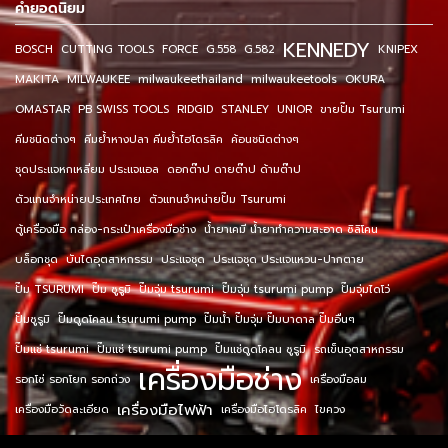
คำยอดนิยม
KENNEDY
BOSCH
CUTTING TOOLS
FORCE
G.558
G.582
KNIPEX
MAKITA
MILWAUKEE
milwaukeethailand
milwaukeetools
OKURA
OMASTAR
PB SWISS TOOLS
RIDGID
STANLEY
UNIOR
ขายปั๊ม Tsurumi
คีมชนิดต่างๆ
คีมย้ำหางปลา คีมย้ำไฮโดรลิค
ค้อนชนิดต่างๆ
ชุดประแจหกเหลี่ยม ประแจแอล
ดอกต๊าป ดายต๊าป ด้ามต๊าป
ตัวแทนจำหน่ายประเทศไทย
ตัวแทนจำหน่ายปั๊ม Tsurumi
ตู้เครื่องมือ กล่อง-กระเป๋าเครื่องมือช่าง
น้ำยาเคมี น้ำยาทำความสะอาด ซิลิโคน
บล็อกชุด
บันไดอุตสาหกรรม
ประแจชุด
ประแจชุด ประแจแหวน-ปากตาย
ปั๊ม TSURUMI
ปั๊ม ซูรูมิ
ปั๊มจุ่ม tsurumi
ปั๊มจุ่ม tsurumi pump
ปั๊มจุ่มไดโว่
ปั๊มซูรูมิ
ปั๊มดูดโคลน tsurumi pump
ปั๊มน้ำ ปั๊มจุ่ม ปั๊มบาดาล ปั๊มอื่นๆ
ปั๊มแช่ tsurumi
ปั๊มแช่ tsurumi pump
ปั๊มแช่ดูดโคลน ซูรูมิ
รถเข็นอุตสาหกรรม
เครื่องมือช่าง
รอกโซ่ รอกโยก รอกถ่วง
เครื่องมือลม
เครื่องมือไฟฟ้า
เครื่องมือวัดละเอียด
เครื่องมือไฮโดรลิค
ไขควง