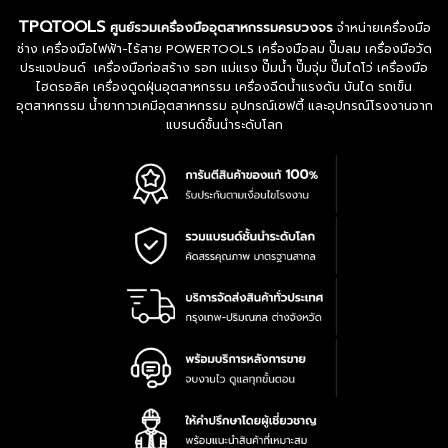
TPQTOOLS
ศูนย์รวมเครื่องมืออุตสาหกรรมครบวงจร
จำหน่ายเครื่องมือ
ช่าง เครื่องมือไฟฟ้า-ไร้สาย POWERTOOLS เครื่องมือลม ปั๊มลม เครื่องมือวัด
ประแจปอนด์ เครื่องมือก่อสร้าง รอก แม่แรง ปั๊มน้ำ ปั๊มจุ่ม ปั๊มไดโว่ เครื่องมือ
ไฮดรอลิค เครื่องดูดฝุ่นอุตสาหกรรม เครื่องฉีดน้ำแรงดัน บันได รถเข็น
อุตสาหกรรม น้ำยากาวเคมีอุตสาหกรรม อุปกรณ์เซฟตี้ และอุปกรณ์โรงงานจาก
แบรนด์ชั้นนำระดับโลก