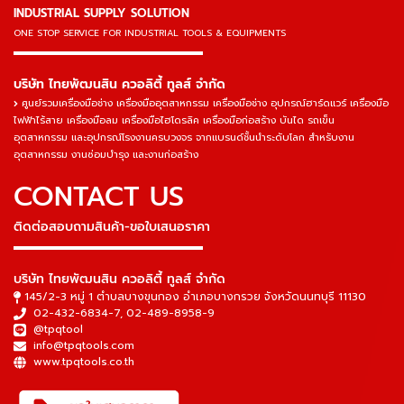
INDUSTRIAL SUPPLY SOLUTION
ONE STOP SERVICE
FOR INDUSTRIAL TOOLS & EQUIPMENTS
▬▬▬▬▬▬▬▬▬▬▬▬▬▬▬
บริษัท ไทยพัฒนสิน ควอลิตี้ ทูลส์ จำกัด
ศูนย์รวมเครื่องมือช่าง เครื่องมืออุตสาหกรรม เครื่องมือช่าง อุปกรณ์ฮาร์ดแวร์ เครื่องมือ
ไฟฟ้าไร้สาย เครื่องมือลม เครื่องมือไฮโดรลิค เครื่องมือก่อสร้าง บันได รถเข็น
อุตสาหกรรม และอุปกรณ์โรงงานครบวงจร จากแบรนด์ชั้นนำระดับโลก สำหรับงาน
อุตสาหกรรม งานซ่อมบำรุง และงานก่อสร้าง
CONTACT US
ติดต่อสอบถามสินค้า-ขอใบเสนอราคา
▬▬▬▬▬▬▬▬▬▬▬▬▬▬▬
บริษัท ไทยพัฒนสิน ควอลิตี้ ทูลส์ จำกัด
145/2-3 หมู่ 1 ตำบลบางขุนกอง อำเภอบางกรวย จังหวัดนนทบุรี 11130
02-432-6834-7
,
02-489-8958-9
@tpqtool
info@tpqtools.com
www.tpqtools.co.th