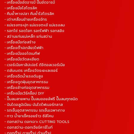
• เครื่องมืออัดจารบี ปั๊มอัดจารบี
• เครื่องมือไฮโดรลิค
• คีมย้ำหางปลา คีมย้ำไฮโดรลิค
• เต่าเคลื่อนย้ายเครื่องจักร
• แม่แรงกระปุก แม่แรงตะเข้ แม่แรงลม
• รอกโซ่ รอดโยก รอกไฟฟ้า รอกสลิง
• สว่านแท่นแม่เหล็ก แท่นสว่าน
• เครื่องมือก่อสร้าง
• เครื่องต๊าปเกลียวไฟฟ้า
• เครื่องมือออโตเมทีฟ
• เครื่องมือวัดละเอียด
• เวอร์เนียคาลิปเปอร์ ดิจิตอลเวอร์เนีย
• ตลับเมตร เครื่องวัดระยะเลเซอร์
• เครื่องฉีดน้ำแรงดันสูง
• เครื่องดูดฝุ่นอุตสาหกรรม
• เครื่องล้างท่ออุตสาหกรรม
• เครื่องมือเวิร์คช็อป DIY
• ปั๊มลมสายพาน ปั๊มลมออยล์ฟรี ปั๊มลมทุกชนิด
• ปันไดอลูมิเนียม บันไดไฟเบอร์กลาส
• รถเข็นอุตสาหกรรม รถเข็นเฉพาะทาง
• กาว น้ำยาเช็ครอยร้าว ซิลิโคน
• ดอกสว่าน ดอกเจาะ CUTTING TOOLS
• ดอกสว่าน-ดอกเจียร์คาร์ไบท์
• ดอกต๊าป ดายต๊าป ด้ามต๊าป