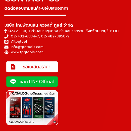
ติดต่อสอบถามสินค้า-ขอใบเสนอราคา
▬▬▬▬▬▬▬▬▬▬▬▬▬▬▬
บริษัท ไทยพัฒนสิน ควอลิตี้ ทูลส์ จำกัด
145/2-3 หมู่ 1 ตำบลบางขุนกอง อำเภอบางกรวย จังหวัดนนทบุรี 11130
02-432-6834-7
,
02-489-8958-9
@tpqtool
info@tpqtools.com
www.tpqtools.co.th