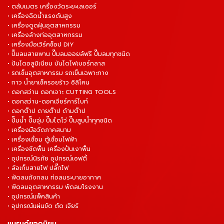
• ตลับเมตร เครื่องวัดระยะเลเซอร์
• เครื่องฉีดน้ำแรงดันสูง
• เครื่องดูดฝุ่นอุตสาหกรรม
• เครื่องล้างท่ออุตสาหกรรม
• เครื่องมือเวิร์คช็อป DIY
• ปั๊มลมสายพาน ปั๊มลมออยล์ฟรี ปั๊มลมทุกชนิด
• ปันไดอลูมิเนียม บันไดไฟเบอร์กลาส
• รถเข็นอุตสาหกรรม รถเข็นเฉพาะทาง
• กาว น้ำยาเช็ครอยร้าว ซิลิโคน
• ดอกสว่าน ดอกเจาะ CUTTING TOOLS
• ดอกสว่าน-ดอกเจียร์คาร์ไบท์
• ดอกต๊าป ดายต๊าป ด้ามต๊าป
• ปั๊มน้ำ ปั๊มจุ่ม ปั๊มไดโว่ ปั๊มสูบน้ำทุกชนิด
• เครื่องมือวัดภาคสนาม
• เครื่องเชื่อม ตู้เชื่อมไฟฟ้า
• เครื่องขัดพื้น เครื่องปั่นเงาพื้น
• อุปกรณ์นิรภัย อุปกรณ์เซฟตี้
• ล้อเก็บสายไฟ ปลั๊กไฟ
• พัดลมถังกลม ท่อลมระบายอากาศ
• พัดลมอุตสาหกรรม พัดลมโรงงาน
• อุปกรณ์แพ็คสินค้า
• อุปกรณ์แผ่นขัด ตัด เจียร์
แบรนด์ยอดนิยม