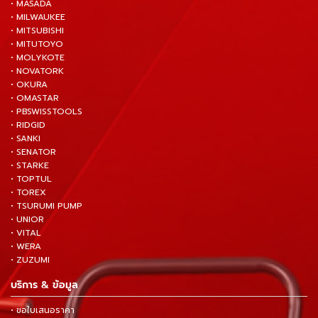
• MASADA
• MILWAUKEE
• MITSUBISHI
• MITUTOYO
• MOLYKOTE
• NOVATORK
• OKURA
• OMASTAR
• PBSWISSTOOLS
• RIDGID
• SANKI
• SENATOR
• STARKE
• TOPTUL
• TOREX
• TSURUMI PUMP
• UNIOR
• VITAL
• WERA
• ZUZUMI
บริการ & ข้อมูล
• ขอใบเสนอราคา