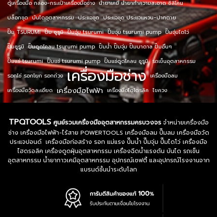
ตู้เครื่องมือ กล่อง-กระเป๋าเครื่องมือช่าง
น้ำยาเคมี น้ำยาทำความสะอาด ซิลิโคน
บล็อกชุด
บันไดอุตสาหกรรม
ประแจชุด
ประแจชุด ประแจแหวน-ปากตาย
ปั๊ม TSURUMI
ปั๊ม ซูรูมิ
ปั๊มจุ่ม tsurumi
ปั๊มจุ่ม tsurumi pump
ปั๊มจุ่มไดโว่
ปั๊มซูรูมิ
ปั๊มดูดโคลน tsurumi pump
ปั๊มน้ำ ปั๊มจุ่ม ปั๊มบาดาล ปั๊มอื่นๆ
ปั๊มแช่ tsurumi
ปั๊มแช่ tsurumi pump
ปั๊มแช่ดูดโคลน ซูรูมิ
รถเข็นอุตสาหกรรม
เครื่องมือช่าง
รอกโซ่ รอกโยก รอกถ่วง
เครื่องมือลม
เครื่องมือไฟฟ้า
เครื่องมือวัดละเอียด
เครื่องมือไฮโดรลิค
ไขควง
TPQTOOLS
ศูนย์รวมเครื่องมืออุตสาหกรรมครบวงจร
จำหน่ายเครื่องมือ
ช่าง เครื่องมือไฟฟ้า-ไร้สาย POWERTOOLS เครื่องมือลม ปั๊มลม เครื่องมือวัด
ประแจปอนด์ เครื่องมือก่อสร้าง รอก แม่แรง ปั๊มน้ำ ปั๊มจุ่ม ปั๊มไดโว่ เครื่องมือ
ไฮดรอลิค เครื่องดูดฝุ่นอุตสาหกรรม เครื่องฉีดน้ำแรงดัน บันได รถเข็น
อุตสาหกรรม น้ำยากาวเคมีอุตสาหกรรม อุปกรณ์เซฟตี้ และอุปกรณ์โรงงานจาก
แบรนด์ชั้นนำระดับโลก