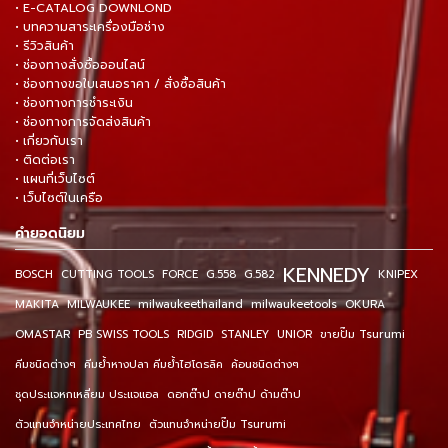
• E-CATALOG DOWNLOND
• บทความสาระเครื่องมือช่าง
• รีวิวสินค้า
• ช่องทางสั่งซื้อออนไลน์
• ช่องทางขอใบเสนอราคา / สั่งซื้อสินค้า
• ช่องทางการชำระเงิน
• ช่องทางการจัดส่งสินค้า
• เกี่ยวกับเรา
• ติดต่อเรา
• แผนที่เว็บไซต์
• เว็บไซต์ในเครือ
คำยอดนิยม
KENNEDY
BOSCH
CUTTING TOOLS
FORCE
G.558
G.582
KNIPEX
MAKITA
MILWAUKEE
milwaukeethailand
milwaukeetools
OKURA
OMASTAR
PB SWISS TOOLS
RIDGID
STANLEY
UNIOR
ขายปั๊ม Tsurumi
คีมชนิดต่างๆ
คีมย้ำหางปลา คีมย้ำไฮโดรลิค
ค้อนชนิดต่างๆ
ชุดประแจหกเหลี่ยม ประแจแอล
ดอกต๊าป ดายต๊าป ด้ามต๊าป
ตัวแทนจำหน่ายประเทศไทย
ตัวแทนจำหน่ายปั๊ม Tsurumi