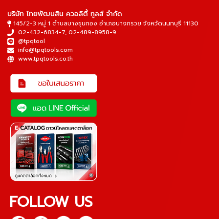
บริษัท ไทยพัฒนสิน ควอลิตี้ ทูลส์ จำกัด
145/2-3 หมู่ 1 ตำบลบางขุนกอง อำเภอบางกรวย จังหวัดนนทบุรี 11130
02-432-6834-7
,
02-489-8958-9
@tpqtool
info@tpqtools.com
www.tpqtools.co.th
FOLLOW US