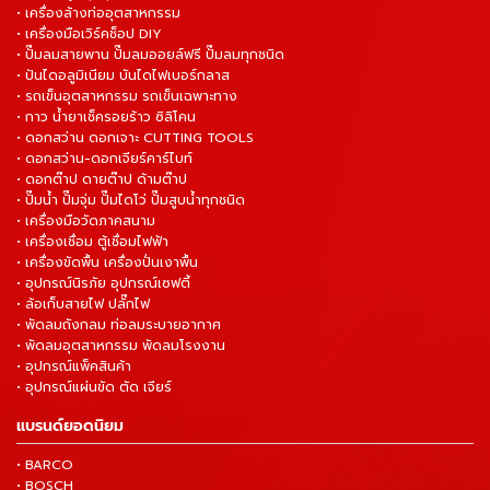
• เครื่องล้างท่ออุตสาหกรรม
• เครื่องมือเวิร์คช็อป DIY
• ปั๊มลมสายพาน ปั๊มลมออยล์ฟรี ปั๊มลมทุกชนิด
• ปันไดอลูมิเนียม บันไดไฟเบอร์กลาส
• รถเข็นอุตสาหกรรม รถเข็นเฉพาะทาง
• กาว น้ำยาเช็ครอยร้าว ซิลิโคน
• ดอกสว่าน ดอกเจาะ CUTTING TOOLS
• ดอกสว่าน-ดอกเจียร์คาร์ไบท์
• ดอกต๊าป ดายต๊าป ด้ามต๊าป
• ปั๊มน้ำ ปั๊มจุ่ม ปั๊มไดโว่ ปั๊มสูบน้ำทุกชนิด
• เครื่องมือวัดภาคสนาม
• เครื่องเชื่อม ตู้เชื่อมไฟฟ้า
• เครื่องขัดพื้น เครื่องปั่นเงาพื้น
• อุปกรณ์นิรภัย อุปกรณ์เซฟตี้
• ล้อเก็บสายไฟ ปลั๊กไฟ
• พัดลมถังกลม ท่อลมระบายอากาศ
• พัดลมอุตสาหกรรม พัดลมโรงงาน
• อุปกรณ์แพ็คสินค้า
• อุปกรณ์แผ่นขัด ตัด เจียร์
แบรนด์ยอดนิยม
• BARCO
• BOSCH