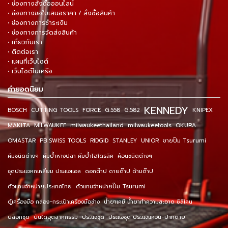
• ช่องทางสั่งซื้อออนไลน์
• ช่องทางขอใบเสนอราคา / สั่งซื้อสินค้า
• ช่องทางการชำระเงิน
• ช่องทางการจัดส่งสินค้า
• เกี่ยวกับเรา
• ติดต่อเรา
• แผนที่เว็บไซต์
• เว็บไซต์ในเครือ
คำยอดนิยม
KENNEDY
BOSCH
CUTTING TOOLS
FORCE
G.558
G.582
KNIPEX
MAKITA
MILWAUKEE
milwaukeethailand
milwaukeetools
OKURA
OMASTAR
PB SWISS TOOLS
RIDGID
STANLEY
UNIOR
ขายปั๊ม Tsurumi
คีมชนิดต่างๆ
คีมย้ำหางปลา คีมย้ำไฮโดรลิค
ค้อนชนิดต่างๆ
ชุดประแจหกเหลี่ยม ประแจแอล
ดอกต๊าป ดายต๊าป ด้ามต๊าป
ตัวแทนจำหน่ายประเทศไทย
ตัวแทนจำหน่ายปั๊ม Tsurumi
ตู้เครื่องมือ กล่อง-กระเป๋าเครื่องมือช่าง
น้ำยาเคมี น้ำยาทำความสะอาด ซิลิโคน
บล็อกชุด
บันไดอุตสาหกรรม
ประแจชุด
ประแจชุด ประแจแหวน-ปากตาย