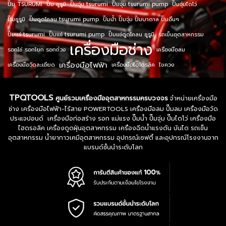
ปั๊ม TSURUMI
ปั๊ม ซูรูมิ
ปั๊มจุ่ม tsurumi
ปั๊มจุ่ม tsurumi pump
ปั๊มจุ่มไดโว่
ปั๊มซูรูมิ
ปั๊มดูดโคลน tsurumi pump
ปั๊มน้ำ ปั๊มจุ่ม ปั๊มบาดาล ปั๊มอื่นๆ
ปั๊มแช่ tsurumi
ปั๊มแช่ tsurumi pump
ปั๊มแช่ดูดโคลน ซูรูมิ
รถเข็นอุตสาหกรรม
เครื่องมือช่าง
รอกโซ่ รอกโยก รอกถ่วง
เครื่องมือลม
เครื่องมือไฟฟ้า
เครื่องมือวัดละเอียด
เครื่องมือไฮโดรลิค
ไขควง
TPQTOOLS
ศูนย์รวมเครื่องมืออุตสาหกรรมครบวงจร
จำหน่ายเครื่องมือ
ช่าง เครื่องมือไฟฟ้า-ไร้สาย POWERTOOLS เครื่องมือลม ปั๊มลม เครื่องมือวัด
ประแจปอนด์ เครื่องมือก่อสร้าง รอก แม่แรง ปั๊มน้ำ ปั๊มจุ่ม ปั๊มไดโว่ เครื่องมือ
ไฮดรอลิค เครื่องดูดฝุ่นอุตสาหกรรม เครื่องฉีดน้ำแรงดัน บันได รถเข็น
อุตสาหกรรม น้ำยากาวเคมีอุตสาหกรรม อุปกรณ์เซฟตี้ และอุปกรณ์โรงงานจาก
แบรนด์ชั้นนำระดับโลก