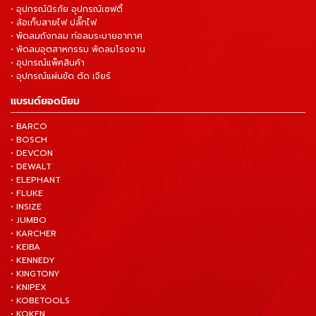
• อุปกรณ์นิรภัย อุปกรณ์เซฟตี้
• ล้อเก็บสายไฟ ปลั๊กไฟ
• พัดลมถังกลม ท่อลมระบายอากาศ
• พัดลมอุตสาหกรรม พัดลมโรงงาน
• อุปกรณ์แพ็คสินค้า
• อุปกรณ์แผ่นขัด ตัด เจียร์
แบรนด์ยอดนิยม
• BARCO
• BOSCH
• DEVCON
• DEWALT
• ELEPHANT
• FLUKE
• INSIZE
• JUMBO
• KARCHER
• KEIBA
• KENNEDY
• KINGTONY
• KNIPEX
• KOBETOOLS
• KOKEN