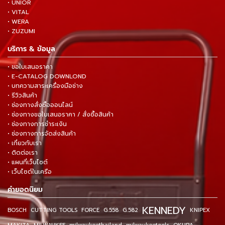
• UNIOR
• VITAL
• WERA
• ZUZUMI
บริการ & ข้อมูล
• ขอใบเสนอราคา
• E-CATALOG DOWNLOND
• บทความสาระเครื่องมือช่าง
• รีวิวสินค้า
• ช่องทางสั่งซื้อออนไลน์
• ช่องทางขอใบเสนอราคา / สั่งซื้อสินค้า
• ช่องทางการชำระเงิน
• ช่องทางการจัดส่งสินค้า
• เกี่ยวกับเรา
• ติดต่อเรา
• แผนที่เว็บไซต์
• เว็บไซต์ในเครือ
คำยอดนิยม
KENNEDY
BOSCH
CUTTING TOOLS
FORCE
G.558
G.582
KNIPEX