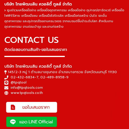
บริษัท ไทยพัฒนสิน ควอลิตี้ ทูลส์ จำกัด
ศูนย์รวมเครื่องมือช่าง เครื่องมืออุตสาหกรรม เครื่องมือช่าง อุปกรณ์ฮาร์ดแวร์ เครื่องมือ
ไฟฟ้าไร้สาย เครื่องมือลม เครื่องมือไฮโดรลิค เครื่องมือก่อสร้าง บันได รถเข็น
อุตสาหกรรม และอุปกรณ์โรงงานครบวงจร จากแบรนด์ชั้นนำระดับโลก สำหรับงาน
อุตสาหกรรม งานซ่อมบำรุง และงานก่อสร้าง
CONTACT US
ติดต่อสอบถามสินค้า-ขอใบเสนอราคา
▬▬▬▬▬▬▬▬▬▬▬▬▬▬▬
บริษัท ไทยพัฒนสิน ควอลิตี้ ทูลส์ จำกัด
145/2-3 หมู่ 1 ตำบลบางขุนกอง อำเภอบางกรวย จังหวัดนนทบุรี 11130
02-432-6834-7
,
02-489-8958-9
@tpqtool
info@tpqtools.com
www.tpqtools.co.th