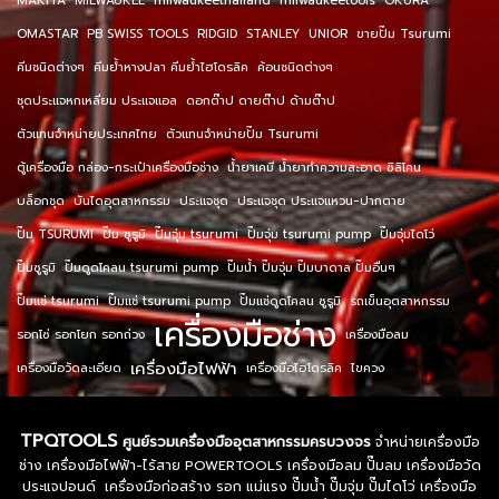
MAKITA
MILWAUKEE
milwaukeethailand
milwaukeetools
OKURA
OMASTAR
PB SWISS TOOLS
RIDGID
STANLEY
UNIOR
ขายปั๊ม Tsurumi
คีมชนิดต่างๆ
คีมย้ำหางปลา คีมย้ำไฮโดรลิค
ค้อนชนิดต่างๆ
ชุดประแจหกเหลี่ยม ประแจแอล
ดอกต๊าป ดายต๊าป ด้ามต๊าป
ตัวแทนจำหน่ายประเทศไทย
ตัวแทนจำหน่ายปั๊ม Tsurumi
ตู้เครื่องมือ กล่อง-กระเป๋าเครื่องมือช่าง
น้ำยาเคมี น้ำยาทำความสะอาด ซิลิโคน
บล็อกชุด
บันไดอุตสาหกรรม
ประแจชุด
ประแจชุด ประแจแหวน-ปากตาย
ปั๊ม TSURUMI
ปั๊ม ซูรูมิ
ปั๊มจุ่ม tsurumi
ปั๊มจุ่ม tsurumi pump
ปั๊มจุ่มไดโว่
ปั๊มซูรูมิ
ปั๊มดูดโคลน tsurumi pump
ปั๊มน้ำ ปั๊มจุ่ม ปั๊มบาดาล ปั๊มอื่นๆ
ปั๊มแช่ tsurumi
ปั๊มแช่ tsurumi pump
ปั๊มแช่ดูดโคลน ซูรูมิ
รถเข็นอุตสาหกรรม
เครื่องมือช่าง
รอกโซ่ รอกโยก รอกถ่วง
เครื่องมือลม
เครื่องมือไฟฟ้า
เครื่องมือวัดละเอียด
เครื่องมือไฮโดรลิค
ไขควง
TPQTOOLS
ศูนย์รวมเครื่องมืออุตสาหกรรมครบวงจร
จำหน่ายเครื่องมือ
ช่าง เครื่องมือไฟฟ้า-ไร้สาย POWERTOOLS เครื่องมือลม ปั๊มลม เครื่องมือวัด
ประแจปอนด์ เครื่องมือก่อสร้าง รอก แม่แรง ปั๊มน้ำ ปั๊มจุ่ม ปั๊มไดโว่ เครื่องมือ