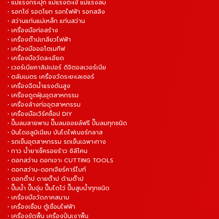
• แม่แรงกระปุก แม่แรงตะเข้ แม่แรงลม
• รอกโซ่ รอดโยก รอกไฟฟ้า รอกสลิง
• สว่านแท่นแม่เหล็ก แท่นสว่าน
• เครื่องมือก่อสร้าง
• เครื่องต๊าปเกลียวไฟฟ้า
• เครื่องมือออโตเมทีฟ
• เครื่องมือวัดละเอียด
• เวอร์เนียคาลิปเปอร์ ดิจิตอลเวอร์เนีย
• ตลับเมตร เครื่องวัดระยะเลเซอร์
• เครื่องฉีดน้ำแรงดันสูง
• เครื่องดูดฝุ่นอุตสาหกรรม
• เครื่องล้างท่ออุตสาหกรรม
• เครื่องมือเวิร์คช็อป DIY
• ปั๊มลมสายพาน ปั๊มลมออยล์ฟรี ปั๊มลมทุกชนิด
• ปันไดอลูมิเนียม บันไดไฟเบอร์กลาส
• รถเข็นอุตสาหกรรม รถเข็นเฉพาะทาง
• กาว น้ำยาเช็ครอยร้าว ซิลิโคน
• ดอกสว่าน ดอกเจาะ CUTTING TOOLS
• ดอกสว่าน-ดอกเจียร์คาร์ไบท์
• ดอกต๊าป ดายต๊าป ด้ามต๊าป
• ปั๊มน้ำ ปั๊มจุ่ม ปั๊มไดโว่ ปั๊มสูบน้ำทุกชนิด
• เครื่องมือวัดภาคสนาม
• เครื่องเชื่อม ตู้เชื่อมไฟฟ้า
• เครื่องขัดพื้น เครื่องปั่นเงาพื้น