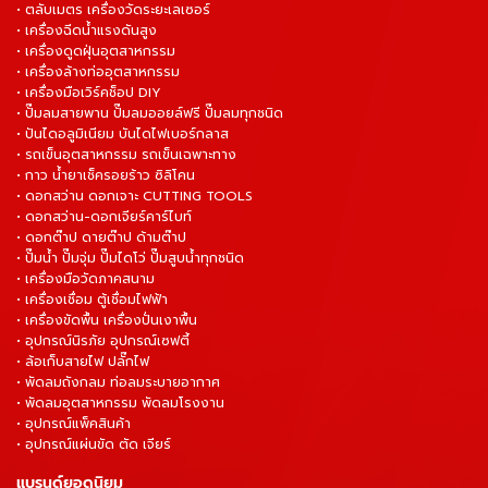
• ตลับเมตร เครื่องวัดระยะเลเซอร์
• เครื่องฉีดน้ำแรงดันสูง
• เครื่องดูดฝุ่นอุตสาหกรรม
• เครื่องล้างท่ออุตสาหกรรม
• เครื่องมือเวิร์คช็อป DIY
• ปั๊มลมสายพาน ปั๊มลมออยล์ฟรี ปั๊มลมทุกชนิด
• ปันไดอลูมิเนียม บันไดไฟเบอร์กลาส
• รถเข็นอุตสาหกรรม รถเข็นเฉพาะทาง
• กาว น้ำยาเช็ครอยร้าว ซิลิโคน
• ดอกสว่าน ดอกเจาะ CUTTING TOOLS
• ดอกสว่าน-ดอกเจียร์คาร์ไบท์
• ดอกต๊าป ดายต๊าป ด้ามต๊าป
• ปั๊มน้ำ ปั๊มจุ่ม ปั๊มไดโว่ ปั๊มสูบน้ำทุกชนิด
• เครื่องมือวัดภาคสนาม
• เครื่องเชื่อม ตู้เชื่อมไฟฟ้า
• เครื่องขัดพื้น เครื่องปั่นเงาพื้น
• อุปกรณ์นิรภัย อุปกรณ์เซฟตี้
• ล้อเก็บสายไฟ ปลั๊กไฟ
• พัดลมถังกลม ท่อลมระบายอากาศ
• พัดลมอุตสาหกรรม พัดลมโรงงาน
• อุปกรณ์แพ็คสินค้า
• อุปกรณ์แผ่นขัด ตัด เจียร์
แบรนด์ยอดนิยม