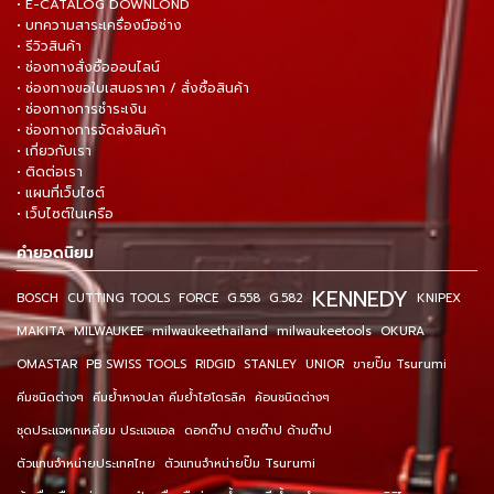
• E-CATALOG DOWNLOND
• บทความสาระเครื่องมือช่าง
• รีวิวสินค้า
• ช่องทางสั่งซื้อออนไลน์
• ช่องทางขอใบเสนอราคา / สั่งซื้อสินค้า
• ช่องทางการชำระเงิน
• ช่องทางการจัดส่งสินค้า
• เกี่ยวกับเรา
• ติดต่อเรา
• แผนที่เว็บไซต์
• เว็บไซต์ในเครือ
คำยอดนิยม
KENNEDY
BOSCH
CUTTING TOOLS
FORCE
G.558
G.582
KNIPEX
MAKITA
MILWAUKEE
milwaukeethailand
milwaukeetools
OKURA
OMASTAR
PB SWISS TOOLS
RIDGID
STANLEY
UNIOR
ขายปั๊ม Tsurumi
คีมชนิดต่างๆ
คีมย้ำหางปลา คีมย้ำไฮโดรลิค
ค้อนชนิดต่างๆ
ชุดประแจหกเหลี่ยม ประแจแอล
ดอกต๊าป ดายต๊าป ด้ามต๊าป
ตัวแทนจำหน่ายประเทศไทย
ตัวแทนจำหน่ายปั๊ม Tsurumi