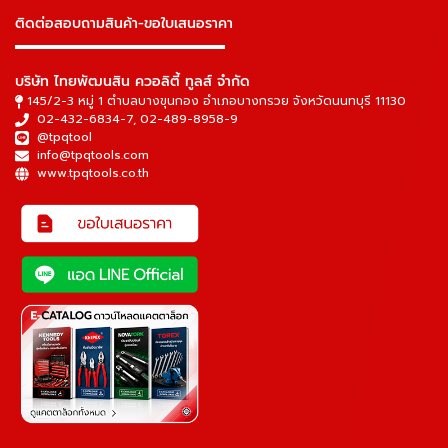
ติดต่อสอบถามสินค้า-ขอใบเสนอราคา
▬▬▬▬▬▬▬▬▬▬▬▬▬▬▬
บริษัท ไทยพัฒนสิน ควอลิตี้ ทูลส์ จำกัด
145/2-3 หมู่ 1 ตำบลบางขุนกอง อำเภอบางกรวย จังหวัดนนทบุรี 11130
02-432-6834-7
,
02-489-8958-9
@tpqtool
info@tpqtools.com
www.tpqtools.co.th