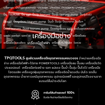
ตู้เครื่องมือ กล่อง-กระเป๋าเครื่องมือช่าง
น้ำยาเคมี น้ำยาทำความสะอาด ซิลิโคน
บล็อกชุด
บันไดอุตสาหกรรม
ประแจชุด
ประแจชุด ประแจแหวน-ปากตาย
ปั๊ม TSURUMI
ปั๊ม ซูรูมิ
ปั๊มจุ่ม tsurumi
ปั๊มจุ่ม tsurumi pump
ปั๊มจุ่มไดโว่
ปั๊มซูรูมิ
ปั๊มดูดโคลน tsurumi pump
ปั๊มน้ำ ปั๊มจุ่ม ปั๊มบาดาล ปั๊มอื่นๆ
ปั๊มแช่ tsurumi
ปั๊มแช่ tsurumi pump
ปั๊มแช่ดูดโคลน ซูรูมิ
รถเข็นอุตสาหกรรม
เครื่องมือช่าง
รอกโซ่ รอกโยก รอกถ่วง
เครื่องมือลม
เครื่องมือไฟฟ้า
เครื่องมือวัดละเอียด
เครื่องมือไฮโดรลิค
ไขควง
TPQTOOLS
ศูนย์รวมเครื่องมืออุตสาหกรรมครบวงจร
จำหน่ายเครื่องมือ
ช่าง เครื่องมือไฟฟ้า-ไร้สาย POWERTOOLS เครื่องมือลม ปั๊มลม เครื่องมือวัด
ประแจปอนด์ เครื่องมือก่อสร้าง รอก แม่แรง ปั๊มน้ำ ปั๊มจุ่ม ปั๊มไดโว่ เครื่องมือ
ไฮดรอลิค เครื่องดูดฝุ่นอุตสาหกรรม เครื่องฉีดน้ำแรงดัน บันได รถเข็น
อุตสาหกรรม น้ำยากาวเคมีอุตสาหกรรม อุปกรณ์เซฟตี้ และอุปกรณ์โรงงานจาก
แบรนด์ชั้นนำระดับโลก