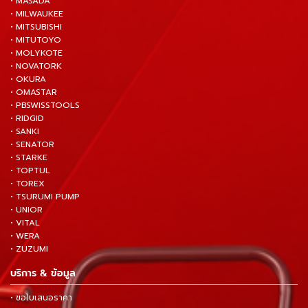
• MASADA
• MILWAUKEE
• MITSUBISHI
• MITUTOYO
• MOLYKOTE
• NOVATORK
• OKURA
• OMASTAR
• PBSWISSTOOLS
• RIDGID
• SANKI
• SENATOR
• STARKE
• TOPTUL
• TOREX
• TSURUMI PUMP
• UNIOR
• VITAL
• WERA
• ZUZUMI
บริการ & ข้อมูล
• ขอใบเสนอราคา