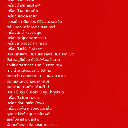
• เครื่องมือก่อสร้าง
• เครื่องต๊าปเกลียวไฟฟ้า
• เครื่องมือออโตเมทีฟ
• เครื่องมือวัดละเอียด
• เวอร์เนียคาลิปเปอร์ ดิจิตอลเวอร์เนีย
• ตลับเมตร เครื่องวัดระยะเลเซอร์
• เครื่องฉีดน้ำแรงดันสูง
• เครื่องดูดฝุ่นอุตสาหกรรม
• เครื่องล้างท่ออุตสาหกรรม
• เครื่องมือเวิร์คช็อป DIY
• ปั๊มลมสายพาน ปั๊มลมออยล์ฟรี ปั๊มลมทุกชนิด
• ปันไดอลูมิเนียม บันไดไฟเบอร์กลาส
• รถเข็นอุตสาหกรรม รถเข็นเฉพาะทาง
• กาว น้ำยาเช็ครอยร้าว ซิลิโคน
• ดอกสว่าน ดอกเจาะ CUTTING TOOLS
• ดอกสว่าน-ดอกเจียร์คาร์ไบท์
• ดอกต๊าป ดายต๊าป ด้ามต๊าป
• ปั๊มน้ำ ปั๊มจุ่ม ปั๊มไดโว่ ปั๊มสูบน้ำทุกชนิด
• เครื่องมือวัดภาคสนาม
• เครื่องเชื่อม ตู้เชื่อมไฟฟ้า
• เครื่องขัดพื้น เครื่องปั่นเงาพื้น
• อุปกรณ์นิรภัย อุปกรณ์เซฟตี้
• ล้อเก็บสายไฟ ปลั๊กไฟ
• พัดลมถังกลม ท่อลมระบายอากาศ