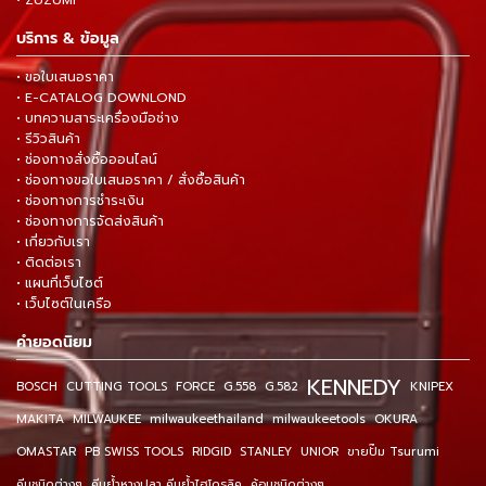
• ZUZUMI
บริการ & ข้อมูล
• ขอใบเสนอราคา
• E-CATALOG DOWNLOND
• บทความสาระเครื่องมือช่าง
• รีวิวสินค้า
• ช่องทางสั่งซื้อออนไลน์
• ช่องทางขอใบเสนอราคา / สั่งซื้อสินค้า
• ช่องทางการชำระเงิน
• ช่องทางการจัดส่งสินค้า
• เกี่ยวกับเรา
• ติดต่อเรา
• แผนที่เว็บไซต์
• เว็บไซต์ในเครือ
คำยอดนิยม
KENNEDY
BOSCH
CUTTING TOOLS
FORCE
G.558
G.582
KNIPEX
MAKITA
MILWAUKEE
milwaukeethailand
milwaukeetools
OKURA
OMASTAR
PB SWISS TOOLS
RIDGID
STANLEY
UNIOR
ขายปั๊ม Tsurumi
คีมชนิดต่างๆ
คีมย้ำหางปลา คีมย้ำไฮโดรลิค
ค้อนชนิดต่างๆ