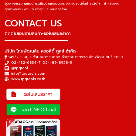
อุตสาหกรรม และอุปกรณ์โรงงานครบวงจร จากแบรนด์ชั้นนำระดับโลก สำหรับงาน
อุตสาหกรรม งานซ่อมบำรุง และงานก่อสร้าง
CONTACT US
ติดต่อสอบถามสินค้า-ขอใบเสนอราคา
▬▬▬▬▬▬▬▬▬▬▬▬▬▬▬
บริษัท ไทยพัฒนสิน ควอลิตี้ ทูลส์ จำกัด
145/2-3 หมู่ 1 ตำบลบางขุนกอง อำเภอบางกรวย จังหวัดนนทบุรี 11130
02-432-6834-7
,
02-489-8958-9
@tpqtool
info@tpqtools.com
www.tpqtools.co.th