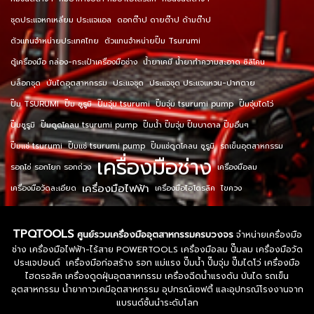
ชุดประแจหกเหลี่ยม ประแจแอล
ดอกต๊าป ดายต๊าป ด้ามต๊าป
ตัวแทนจำหน่ายประเทศไทย
ตัวแทนจำหน่ายปั๊ม Tsurumi
ตู้เครื่องมือ กล่อง-กระเป๋าเครื่องมือช่าง
น้ำยาเคมี น้ำยาทำความสะอาด ซิลิโคน
บล็อกชุด
บันไดอุตสาหกรรม
ประแจชุด
ประแจชุด ประแจแหวน-ปากตาย
ปั๊ม TSURUMI
ปั๊ม ซูรูมิ
ปั๊มจุ่ม tsurumi
ปั๊มจุ่ม tsurumi pump
ปั๊มจุ่มไดโว่
ปั๊มซูรูมิ
ปั๊มดูดโคลน tsurumi pump
ปั๊มน้ำ ปั๊มจุ่ม ปั๊มบาดาล ปั๊มอื่นๆ
ปั๊มแช่ tsurumi
ปั๊มแช่ tsurumi pump
ปั๊มแช่ดูดโคลน ซูรูมิ
รถเข็นอุตสาหกรรม
เครื่องมือช่าง
รอกโซ่ รอกโยก รอกถ่วง
เครื่องมือลม
เครื่องมือไฟฟ้า
เครื่องมือวัดละเอียด
เครื่องมือไฮโดรลิค
ไขควง
TPQTOOLS
ศูนย์รวมเครื่องมืออุตสาหกรรมครบวงจร
จำหน่ายเครื่องมือ
ช่าง เครื่องมือไฟฟ้า-ไร้สาย POWERTOOLS เครื่องมือลม ปั๊มลม เครื่องมือวัด
ประแจปอนด์ เครื่องมือก่อสร้าง รอก แม่แรง ปั๊มน้ำ ปั๊มจุ่ม ปั๊มไดโว่ เครื่องมือ
ไฮดรอลิค เครื่องดูดฝุ่นอุตสาหกรรม เครื่องฉีดน้ำแรงดัน บันได รถเข็น
อุตสาหกรรม น้ำยากาวเคมีอุตสาหกรรม อุปกรณ์เซฟตี้ และอุปกรณ์โรงงานจาก
แบรนด์ชั้นนำระดับโลก