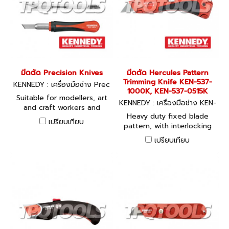
resistant scabbard with
integral belt clip and pencil
holder for safe storage.
Fixed Blade 185mm overall
length.
มีดตัด Precision Knives
มีดตัด Hercules Pattern
Trimming Knife KEN-537-
KENNEDY : เครื่องมือช่าง Prec
1000K, KEN-537-0515K
ision Knives
Suitable for modellers, art
KENNEDY : เครื่องมือช่าง KEN-
and craft workers and
537-1000K, KEN-537-0515K
Heavy duty fixed blade
wood carvers. Ideal for
เปรียบเทียบ
pattern, with interlocking
making point of sale
body to prevent blade pop
samples where precision
เปรียบเทียบ
up during arduous cutting
cutting is required.
applications. The spring
Available in three styles:
opeing mechanism allows
rapid replacement of dulled
blades without the need
for any other tool. Spare
lades are stored in body.
Supplied with impact
resistant scabbard with