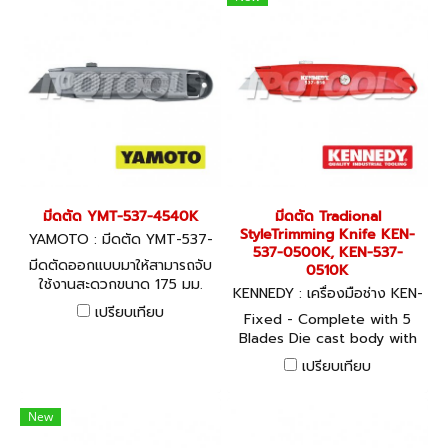
standard utility blades. One
handed operation.
มีดตัด YMT-537-4540K
มีดตัด Tradional
StyleTrimming Knife KEN-
YAMOTO : มีดตัด YMT-537-
537-0500K, KEN-537-
4540K
มีดตัดออกแบบมาให้สามารถจับ
0510K
ใช้งานสะดวกขนาด 175 มม.
KENNEDY : เครื่องมือช่าง KEN-
537-0500K, KEN-537-0510K
เปรียบเทียบ
Fixed - Complete with 5
Blades Die cast body with
heavy duty knurled style for
เปรียบเทียบ
extra grip which provides a
greater degree of control
and comfort. Retractable -
New
Complete with 5 Blades