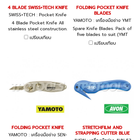
4 BLADE SWISS+TECH KNIFE
FOLDING POCKET KNIFE
BLADES
SWISS+TECH : Pocket Knife
YAMOTO : เครื่องมือช่าง YMT
4 Blade Pocket Knife All
-537-1520K
Spare Knife Blades. Pack of
stainless steel construction.
five blades to suit (YMT
Satin finish handle with 3
เปรียบเทียบ
-537-1500K) folding knife.
rubber grip strips for
เปรียบเทียบ
added grip.
FOLDING POCKET KNIFE
STRETCHFILM AND
STRAPPING CUTTER BLUE
YAMOTO : เครื่องมือช่าง SEN-