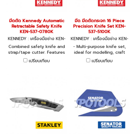
Slimline diecast body with
contoured grip which
provides a greater degree
มีดตัด Kennedy Automatic
มีด มีดตัดกระจก 16 Piece
of control and comfort.
Retractable Safety Knife
Precision Knife Set KEN-
High carbon steel blades.
KEN-537-0780K
537-5100K
Up to five spare blades can
KENNEDY : เครื่องมือช่าง KEN-
KENNEDY : เครื่องมือช่าง KEN-
be stored in the handle
537-0780K
537-5100K
Combined safety knife and
- Multi-purpose knife set,
strap/tape cutter. Features
ideal for modelling, craft
auto retractable blade and
work and industrial use. -
เปรียบเทียบ
เปรียบเทียบ
quick blade release,
Covers a wide range of
together with bi-material
applications including
comfort grip. Accepts
cutting, chiselling,
medium, heavy duty and
stencilling and scoring. - All
hook blades.
holders have a positive
guide locator to provide
extra safety when changing
blades.