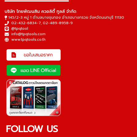
▬▬▬▬▬▬▬▬▬▬▬▬▬▬▬
บริษัท ไทยพัฒนสิน ควอลิตี้ ทูลส์ จำกัด
145/2-3 หมู่ 1 ตำบลบางขุนกอง อำเภอบางกรวย จังหวัดนนทบุรี 11130
02-432-6834-7
,
02-489-8958-9
@tpqtool
info@tpqtools.com
www.tpqtools.co.th
FOLLOW US