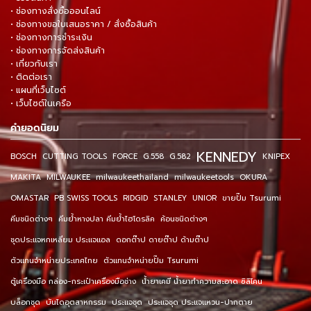
• ช่องทางสั่งซื้อออนไลน์
• ช่องทางขอใบเสนอราคา / สั่งซื้อสินค้า
• ช่องทางการชำระเงิน
• ช่องทางการจัดส่งสินค้า
• เกี่ยวกับเรา
• ติดต่อเรา
• แผนที่เว็บไซต์
• เว็บไซต์ในเครือ
คำยอดนิยม
KENNEDY
BOSCH
CUTTING TOOLS
FORCE
G.558
G.582
KNIPEX
MAKITA
MILWAUKEE
milwaukeethailand
milwaukeetools
OKURA
OMASTAR
PB SWISS TOOLS
RIDGID
STANLEY
UNIOR
ขายปั๊ม Tsurumi
คีมชนิดต่างๆ
คีมย้ำหางปลา คีมย้ำไฮโดรลิค
ค้อนชนิดต่างๆ
ชุดประแจหกเหลี่ยม ประแจแอล
ดอกต๊าป ดายต๊าป ด้ามต๊าป
ตัวแทนจำหน่ายประเทศไทย
ตัวแทนจำหน่ายปั๊ม Tsurumi
ตู้เครื่องมือ กล่อง-กระเป๋าเครื่องมือช่าง
น้ำยาเคมี น้ำยาทำความสะอาด ซิลิโคน
บล็อกชุด
บันไดอุตสาหกรรม
ประแจชุด
ประแจชุด ประแจแหวน-ปากตาย