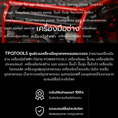
ปั๊ม TSURUMI
ปั๊ม ซูรูมิ
ปั๊มจุ่ม tsurumi
ปั๊มจุ่ม tsurumi pump
ปั๊มจุ่มไดโว่
ปั๊มซูรูมิ
ปั๊มดูดโคลน tsurumi pump
ปั๊มน้ำ ปั๊มจุ่ม ปั๊มบาดาล ปั๊มอื่นๆ
ปั๊มแช่ tsurumi
ปั๊มแช่ tsurumi pump
ปั๊มแช่ดูดโคลน ซูรูมิ
รถเข็นอุตสาหกรรม
เครื่องมือช่าง
รอกโซ่ รอกโยก รอกถ่วง
เครื่องมือลม
เครื่องมือไฟฟ้า
เครื่องมือวัดละเอียด
เครื่องมือไฮโดรลิค
ไขควง
TPQTOOLS
ศูนย์รวมเครื่องมืออุตสาหกรรมครบวงจร
จำหน่ายเครื่องมือ
ช่าง เครื่องมือไฟฟ้า-ไร้สาย POWERTOOLS เครื่องมือลม ปั๊มลม เครื่องมือวัด
ประแจปอนด์ เครื่องมือก่อสร้าง รอก แม่แรง ปั๊มน้ำ ปั๊มจุ่ม ปั๊มไดโว่ เครื่องมือ
ไฮดรอลิค เครื่องดูดฝุ่นอุตสาหกรรม เครื่องฉีดน้ำแรงดัน บันได รถเข็น
อุตสาหกรรม น้ำยากาวเคมีอุตสาหกรรม อุปกรณ์เซฟตี้ และอุปกรณ์โรงงานจาก
แบรนด์ชั้นนำระดับโลก