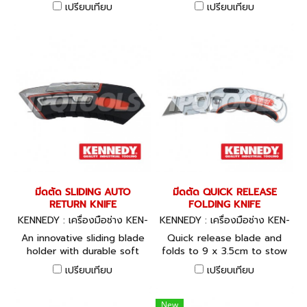
and slitting tape without
Ideal for industrial use,
เปรียบเทียบ
เปรียบเทียบ
damaging the contents. In-
modelling and craft work.
handle blade storage.
Spring loaded blade guard,
retractable slitting blade,
complete with spare blade.
มีดตัด SLIDING AUTO
มีดตัด QUICK RELEASE
RETURN KNIFE
FOLDING KNIFE
KENNEDY : เครื่องมือช่าง KEN-
KENNEDY : เครื่องมือช่าง KEN-
537-1120K
537-0640K
An innovative sliding blade
Quick release blade and
holder with durable soft
folds to 9 x 3.5cm to stow
touch composite casing.
using the integral belt clip.
เปรียบเทียบ
เปรียบเทียบ
Quick and easy to change
Accepts medium, heavy
blade with no tools
duty and hook blades.
needed. Compatible with all
New