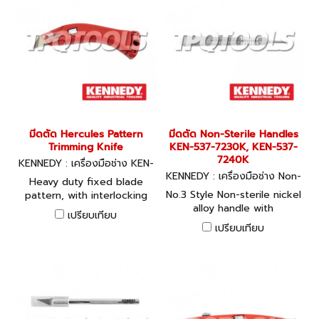
Slimline die cast body
designed to fit comfortably
in the hand, with high
carbon steel blades. Up to
five spare blades can be
stored in the handle.
Retractable, Contour Grip -
Complete with 5 Blades
Slimline diecast body with
contoured grip which
มีดตัด Hercules Pattern
มีดตัด Non-Sterile Handles
provides a greater degree
Trimming Knife
KEN-537-7230K, KEN-537-
of control and comfort.
7240K
KENNEDY : เครื่องมือช่าง KEN-
High carbon steel blades.
537-0480K
KENNEDY : เครื่องมือช่าง Non-
Up to five spare blades can
Heavy duty fixed blade
Sterile Handles
be stored in the handle
No.3 Style Non-sterile nickel
pattern, with interlocking
alloy handle with
body to prevent blade pop
เปรียบเทียบ
graduations and textured
up during arduous cutting
เปรียบเทียบ
body. For precision use in
applications. The spring
modelling and craft work.
opeing mechanism allows
rapid replacement of dulled
blades without the need
for any other tool. Spare
lades are stored in body.
Supplied with impact