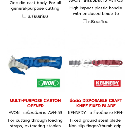
537-1000K
AVON : เครื่องมือช่าง AVN-53
Zinc die cast body. For all
7-0020K
High impact plastic handle
general-purpose cutting
with enclosed blade to
and trimming applications.
เปรียบเทียบ
ensure maximum user
Spring blade mechanism
เปรียบเทียบ
safety. Suitable for left and
automatically locks the
right handed users.
blade in open or closed
position. Two blades can be
stored in the body. Can be
fitted to key ring.
MULTI-PURPOSE CARTON
มีดตัด DISPOSABLE CRAFT
OPENER
KNIFE FIXED BLADE
AVON : เครื่องมือช่าง AVN-53
KENNEDY : เครื่องมือช่าง KEN-
7-0030K
537-0070K
For cutting through loading
Fixed ground steel blade.
straps, extracting staples
Non-slip finger/thumb grip.