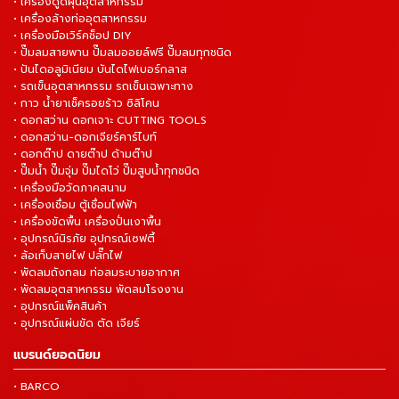
• เครื่องดูดฝุ่นอุตสาหกรรม
• เครื่องล้างท่ออุตสาหกรรม
• เครื่องมือเวิร์คช็อป DIY
• ปั๊มลมสายพาน ปั๊มลมออยล์ฟรี ปั๊มลมทุกชนิด
• ปันไดอลูมิเนียม บันไดไฟเบอร์กลาส
• รถเข็นอุตสาหกรรม รถเข็นเฉพาะทาง
• กาว น้ำยาเช็ครอยร้าว ซิลิโคน
• ดอกสว่าน ดอกเจาะ CUTTING TOOLS
• ดอกสว่าน-ดอกเจียร์คาร์ไบท์
• ดอกต๊าป ดายต๊าป ด้ามต๊าป
• ปั๊มน้ำ ปั๊มจุ่ม ปั๊มไดโว่ ปั๊มสูบน้ำทุกชนิด
• เครื่องมือวัดภาคสนาม
• เครื่องเชื่อม ตู้เชื่อมไฟฟ้า
• เครื่องขัดพื้น เครื่องปั่นเงาพื้น
• อุปกรณ์นิรภัย อุปกรณ์เซฟตี้
• ล้อเก็บสายไฟ ปลั๊กไฟ
• พัดลมถังกลม ท่อลมระบายอากาศ
• พัดลมอุตสาหกรรม พัดลมโรงงาน
• อุปกรณ์แพ็คสินค้า
• อุปกรณ์แผ่นขัด ตัด เจียร์
แบรนด์ยอดนิยม
• BARCO