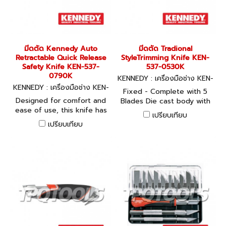
integral belt clip and pencil
holder for safe storage.
Fixed Blade 185mm overall
length.
มีดตัด Kennedy Auto
มีดตัด Tradional
Retractable Quick Release
StyleTrimming Knife KEN-
Safety Knife KEN-537-
537-0530K
0790K
KENNEDY : เครื่องมือช่าง KEN-
KENNEDY : เครื่องมือช่าง KEN-
537-0530K
Fixed - Complete with 5
537-0790K
Designed for comfort and
Blades Die cast body with
ease of use, this knife has
heavy duty knurled style for
เปรียบเทียบ
auto retractable blade and
extra grip which provides a
เปรียบเทียบ
bi- material comfort grip. It
greater degree of control
also features quick blade
and comfort. Retractable -
release and easy release
Complete with 5 Blades
blade storage. Comes
Slimline die cast body
complete with 4 blades.
designed to fit comfortably
in the hand, with high
carbon steel blades. Up to
five spare blades can be
stored in the handle.
Retractable, Contour Grip -
Complete with 5 Blades