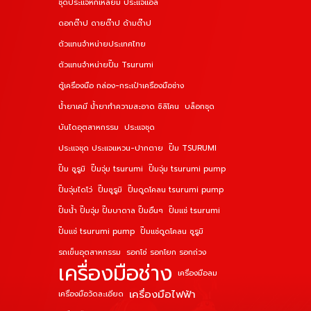
ชุดประแจหกเหลี่ยม ประแจแอล
ดอกต๊าป ดายต๊าป ด้ามต๊าป
ตัวแทนจำหน่ายประเทศไทย
ตัวแทนจำหน่ายปั๊ม Tsurumi
ตู้เครื่องมือ กล่อง-กระเป๋าเครื่องมือช่าง
น้ำยาเคมี น้ำยาทำความสะอาด ซิลิโคน
บล็อกชุด
บันไดอุตสาหกรรม
ประแจชุด
ประแจชุด ประแจแหวน-ปากตาย
ปั๊ม TSURUMI
ปั๊ม ซูรูมิ
ปั๊มจุ่ม tsurumi
ปั๊มจุ่ม tsurumi pump
ปั๊มจุ่มไดโว่
ปั๊มซูรูมิ
ปั๊มดูดโคลน tsurumi pump
ปั๊มน้ำ ปั๊มจุ่ม ปั๊มบาดาล ปั๊มอื่นๆ
ปั๊มแช่ tsurumi
ปั๊มแช่ tsurumi pump
ปั๊มแช่ดูดโคลน ซูรูมิ
รถเข็นอุตสาหกรรม
รอกโซ่ รอกโยก รอกถ่วง
เครื่องมือช่าง
เครื่องมือลม
เครื่องมือไฟฟ้า
เครื่องมือวัดละเอียด