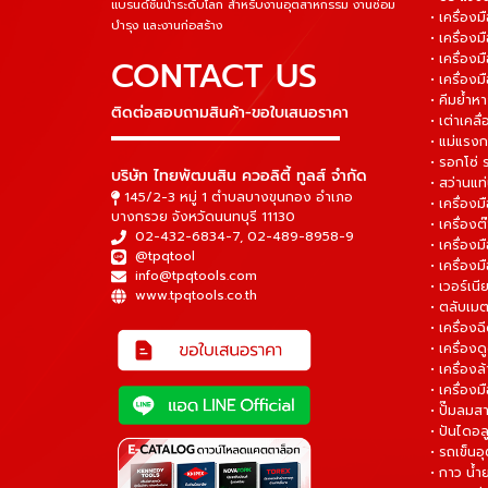
แบรนด์ชั้นนำระดับโลก สำหรับงานอุตสาหกรรม งานซ่อม
• เครื่อ
บำรุง และงานก่อสร้าง
• เครื่อ
• เครื่องม
CONTACT US
• เครื่อง
• คีมย้ำห
ติดต่อสอบถามสินค้า-ขอใบเสนอราคา
• เต่าเคลื
▬▬▬▬▬▬▬▬▬▬▬▬▬▬▬
• แม่แรงก
• รอกโซ่
บริษัท ไทยพัฒนสิน ควอลิตี้ ทูลส์ จำกัด
• สว่านแท
145/2-3 หมู่ 1 ตำบลบางขุนกอง อำเภอ
• เครื่องม
บางกรวย จังหวัดนนทบุรี 11130
• เครื่อง
02-432-6834-7
,
02-489-8958-9
• เครื่อง
@tpqtool
• เครื่องม
info@tpqtools.com
• เวอร์เนี
www.tpqtools.co.th
• ตลับเมต
• เครื่อง
• เครื่อง
• เครื่อง
• เครื่องม
• ปั๊มลมส
• ปันไดอล
• รถเข็น
• กาว น้ำ