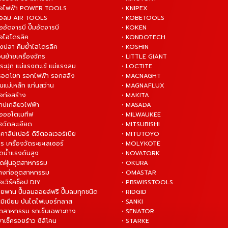
งมือไฟฟ้า POWER TOOLS
• KNIPEX
งมือลม AIR TOOLS
• KOBETOOLS
ืออัดจารบี ปั๊มอัดจารบี
• KOKEN
มือไฮโดรลิค
• KONDOTECH
างปลา คีมย้ำไฮโดรลิค
• KOSHIN
่อนย้ายเครื่องจักร
• LITTLE GIANT
ระปุก แม่แรงตะเข้ แม่แรงลม
• LOCTITE
 รอดโยก รอกไฟฟ้า รอกสลิง
• MACNAGHT
่นแม่เหล็ก แท่นสว่าน
• MAGNAFLUX
ือก่อสร้าง
• MAKITA
ต๊าปเกลียวไฟฟ้า
• MASADA
มือออโตเมทีฟ
• MILWAUKEE
ือวัดละเอียด
• MITSUBISHI
ยคาลิปเปอร์ ดิจิตอลเวอร์เนีย
• MITUTOYO
ร เครื่องวัดระยะเลเซอร์
• MOLYKOTE
ฉีดน้ำแรงดันสูง
• NOVATORK
ดูดฝุ่นอุตสาหกรรม
• OKURA
ล้างท่ออุตสาหกรรม
• OMASTAR
ือเวิร์คช็อป DIY
• PBSWISSTOOLS
ายพาน ปั๊มลมออยล์ฟรี ปั๊มลมทุกชนิด
• RIDGID
ูมิเนียม บันไดไฟเบอร์กลาส
• SANKI
อุตสาหกรรม รถเข็นเฉพาะทาง
• SENATOR
ยาเช็ครอยร้าว ซิลิโคน
• STARKE