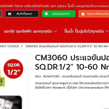
ื่องมือไฟฟ้า-ไร้สาย เครื่องมือไฮโดรลิค รอก แม่แรง ปั๊มน้ำ และอุปกรณ์โรงงานคร
รอกโซ่ รอกไฟฟ้า รอกทุกชนิด
ปั๊มน้ำ ปั๊มจุ่มไดโว่ทุกชนิด
ม HOT CHOICE
CM3060 ประแจขันปอนด์ ชนิดด้ามยาง SQ.DR.1/2" 10-60 Nm 
CM3060 ประแจขันปอน
SQ.DR.1/2" 10-60 N
SKU : NOVATORK : ประแจขันปอนด์ ประแจทอร์ค ประแ
ประแจปอนด์ คุณภาพสูงจาก USA ให้รายละเอียดในการอ่าน
ลิขสิทธิ์เฉพาะ Novatork เนื้อโลหะ Chromevanadium ให้