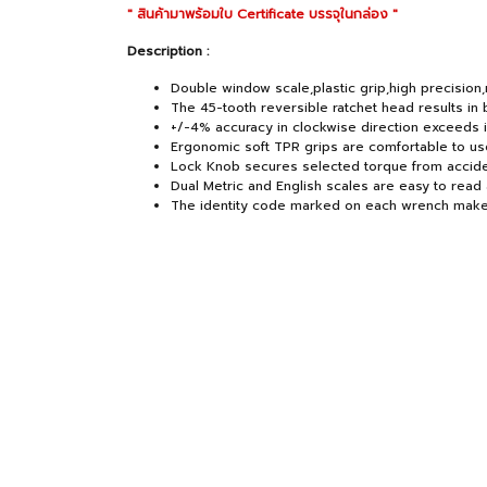
" สินค้ามาพร้อมใบ Certificate บรรจุในกล่อง "
Description :
Double window scale,plastic grip,high precision,re
The 45-tooth reversible ratchet head results in
+/-4% accuracy in clockwise direction exceeds in
Ergonomic soft TPR grips are comfortable to us
Lock Knob secures selected torque from accide
Dual Metric and English scales are easy to read 
The identity code marked on each wrench makes 