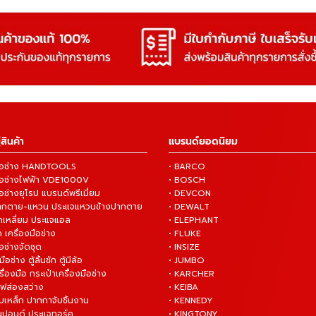
สินค้า
แบรนด์ยอดนิยม
งมือช่าง HANDTOOLS
• BARCO
งมือช่างไฟฟ้า VDE1000V
• BOSCH
ือช่างยุโรป แบรนด์พรีเมี่ยม
• DEVCON
ปากตาย-แหวน ประแจแหวนข้างปากตาย
• DEWALT
กเหลี่ยม ประแจแอล
• ELEPHANT
 เครื่องมือช่าง
• FLUKE
ือช่างจัดชุด
• INSIZE
มือช่าง ตู้ลิ้นชัก ตู้มีล้อ
• JUMBO
ื่องมือ กระเป๋าเครื่องมือช่าง
• KARCHER
ไฟส่องสว่าง
• KEIBA
บเหล็ก ปากกาจับชิ้นงาน
• KENNEDY
ันปอนด์ ประแจทอร์ค
• KINGTONY