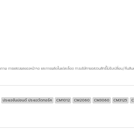
ภาพ การแสดงผลของหน้าจอ และการผลิตในแต่ละล็อต ทางบริษัทฯขอสงวนสิทธิ์ไม่รับเปลี่ยน/คืนสินค
ประแจขันปอนด์ ประแจวัดทอร์ค
CM1012
CM2060
CM3060
CM3125
C