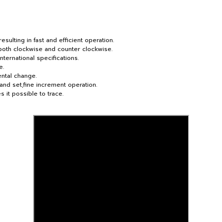
sulting in fast and efficient operation.
 both clockwise and counter clockwise.
ternational specifications.
e.
ntal change.
and set,fine increment operation.
it possible to trace.