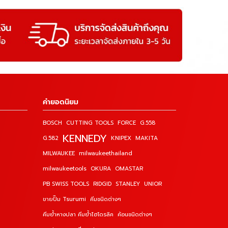
คำยอดนิยม
BOSCH
CUTTING TOOLS
FORCE
G.558
KENNEDY
G.582
KNIPEX
MAKITA
MILWAUKEE
milwaukeethailand
milwaukeetools
OKURA
OMASTAR
PB SWISS TOOLS
RIDGID
STANLEY
UNIOR
ขายปั๊ม Tsurumi
คีมชนิดต่างๆ
คีมย้ำหางปลา คีมย้ำไฮโดรลิค
ค้อนชนิดต่างๆ