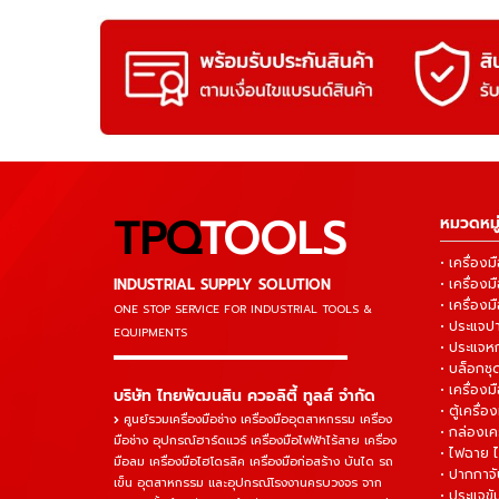
TPQ
TOOLS
หมวดหมู่
• เครื่อ
INDUSTRIAL SUPPLY SOLUTION
• เครื่อ
• เครื่องม
ONE STOP SERVICE
FOR INDUSTRIAL TOOLS &
• ประแจ
EQUIPMENTS
• ประแจห
▬▬▬▬▬▬▬▬▬▬▬▬▬▬▬
• บล็อกชุด
• เครื่องม
บริษัท ไทยพัฒนสิน ควอลิตี้ ทูลส์ จำกัด
• ตู้เครื่อง
ศูนย์รวมเครื่องมือช่าง เครื่องมืออุตสาหกรรม เครื่อง
• กล่องเคร
มือช่าง อุปกรณ์ฮาร์ดแวร์ เครื่องมือไฟฟ้าไร้สาย เครื่อง
• ไฟฉาย 
มือลม เครื่องมือไฮโดรลิค เครื่องมือก่อสร้าง บันได รถ
• ปากกาจั
เข็น อุตสาหกรรม และอุปกรณ์โรงงานครบวงจร จาก
• ประแจข