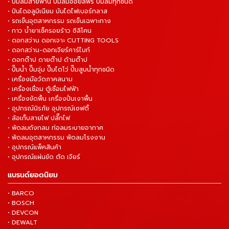
• ปั๊มลมสายพาน ปั๊มลมออยล์ฟรี ปั๊มลมทุกชนิด
• ปันไดอลูมิเนียม บันไดไฟเบอร์กลาส
• รถเข็นอุตสาหกรรม รถเข็นเฉพาะทาง
• กาว น้ำยาเช็ครอยร้าว ซิลิโคน
• ดอกสว่าน ดอกเจาะ CUTTING TOOLS
• ดอกสว่าน-ดอกเจียร์คาร์ไบท์
• ดอกต๊าป ดายต๊าป ด้ามต๊าป
• ปั๊มน้ำ ปั๊มจุ่ม ปั๊มไดโว่ ปั๊มสูบน้ำทุกชนิด
• เครื่องมือวัดภาคสนาม
• เครื่องเชื่อม ตู้เชื่อมไฟฟ้า
• เครื่องขัดพื้น เครื่องปั่นเงาพื้น
• อุปกรณ์นิรภัย อุปกรณ์เซฟตี้
• ล้อเก็บสายไฟ ปลั๊กไฟ
• พัดลมถังกลม ท่อลมระบายอากาศ
• พัดลมอุตสาหกรรม พัดลมโรงงาน
• อุปกรณ์แพ็คสินค้า
• อุปกรณ์แผ่นขัด ตัด เจียร์
แบรนด์ยอดนิยม
• BARCO
• BOSCH
• DEVCON
• DEWALT