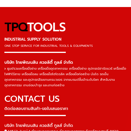
TPQ
TOOLS
INDUSTRIAL SUPPLY SOLUTION
ONE STOP SERVICE
FOR INDUSTRIAL TOOLS & EQUIPMENTS
▬▬▬▬▬▬▬▬▬▬▬▬▬▬▬
บริษัท ไทยพัฒนสิน ควอลิตี้ ทูลส์ จำกัด
ศูนย์รวมเครื่องมือช่าง เครื่องมืออุตสาหกรรม เครื่องมือช่าง อุปกรณ์ฮาร์ดแวร์ เครื่องมือ
ไฟฟ้าไร้สาย เครื่องมือลม เครื่องมือไฮโดรลิค เครื่องมือก่อสร้าง บันได รถเข็น
อุตสาหกรรม และอุปกรณ์โรงงานครบวงจร จากแบรนด์ชั้นนำระดับโลก สำหรับงาน
อุตสาหกรรม งานซ่อมบำรุง และงานก่อสร้าง
CONTACT US
ติดต่อสอบถามสินค้า-ขอใบเสนอราคา
▬▬▬▬▬▬▬▬▬▬▬▬▬▬▬
บริษัท ไทยพัฒนสิน ควอลิตี้ ทูลส์ จำกัด