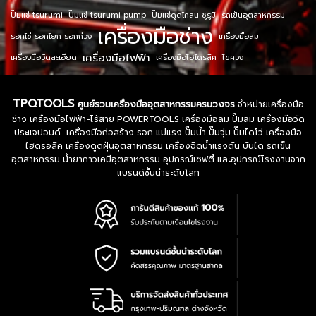
ปั๊มแช่ tsurumi
ปั๊มแช่ tsurumi pump
ปั๊มแช่ดูดโคลน ซูรูมิ
รถเข็นอุตสาหกรรม
เครื่องมือช่าง
รอกโซ่ รอกโยก รอกถ่วง
เครื่องมือลม
เครื่องมือไฟฟ้า
เครื่องมือวัดละเอียด
เครื่องมือไฮโดรลิค
ไขควง
TPQTOOLS
ศูนย์รวมเครื่องมืออุตสาหกรรมครบวงจร
จำหน่ายเครื่องมือ
ช่าง เครื่องมือไฟฟ้า-ไร้สาย POWERTOOLS เครื่องมือลม ปั๊มลม เครื่องมือวัด
ประแจปอนด์ เครื่องมือก่อสร้าง รอก แม่แรง ปั๊มน้ำ ปั๊มจุ่ม ปั๊มไดโว่ เครื่องมือ
ไฮดรอลิค เครื่องดูดฝุ่นอุตสาหกรรม เครื่องฉีดน้ำแรงดัน บันได รถเข็น
อุตสาหกรรม น้ำยากาวเคมีอุตสาหกรรม อุปกรณ์เซฟตี้ และอุปกรณ์โรงงานจาก
แบรนด์ชั้นนำระดับโลก