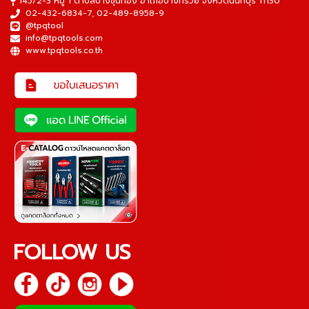
145/2-3 หมู่ 1 ตำบลบางขุนกอง อำเภอบางกรวย จังหวัดนนทบุรี 11130
02-432-6834-7
,
02-489-8958-9
@tpqtool
info@tpqtools.com
www.tpqtools.co.th
FOLLOW US