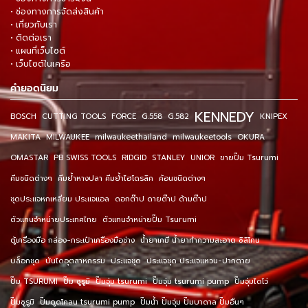
• ช่องทางการจัดส่งสินค้า
• เกี่ยวกับเรา
• ติดต่อเรา
• แผนที่เว็บไซต์
• เว็บไซต์ในเครือ
คำยอดนิยม
KENNEDY
BOSCH
CUTTING TOOLS
FORCE
G.558
G.582
KNIPEX
MAKITA
MILWAUKEE
milwaukeethailand
milwaukeetools
OKURA
OMASTAR
PB SWISS TOOLS
RIDGID
STANLEY
UNIOR
ขายปั๊ม Tsurumi
คีมชนิดต่างๆ
คีมย้ำหางปลา คีมย้ำไฮโดรลิค
ค้อนชนิดต่างๆ
ชุดประแจหกเหลี่ยม ประแจแอล
ดอกต๊าป ดายต๊าป ด้ามต๊าป
ตัวแทนจำหน่ายประเทศไทย
ตัวแทนจำหน่ายปั๊ม Tsurumi
ตู้เครื่องมือ กล่อง-กระเป๋าเครื่องมือช่าง
น้ำยาเคมี น้ำยาทำความสะอาด ซิลิโคน
บล็อกชุด
บันไดอุตสาหกรรม
ประแจชุด
ประแจชุด ประแจแหวน-ปากตาย
ปั๊ม TSURUMI
ปั๊ม ซูรูมิ
ปั๊มจุ่ม tsurumi
ปั๊มจุ่ม tsurumi pump
ปั๊มจุ่มไดโว่
ปั๊มซูรูมิ
ปั๊มดูดโคลน tsurumi pump
ปั๊มน้ำ ปั๊มจุ่ม ปั๊มบาดาล ปั๊มอื่นๆ