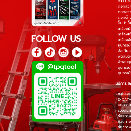
• กาว น้ำ
• ดอกสว
• ดอกสว่า
• ดอกต๊า
• ปั๊มน้ำ ป
• เครื่อง
• เครื่องเช
FOLLOW US
• เครื่องขั
• อุปกรณ์
• ล้อเก็บ
• พัดลมถ
• พัดลมอ
• อุปกรณ์
• อุปกรณ์แ
บริการ &
• ขอใบเส
• E-CA
• บทความส
• รีวิวสินค
• ช่องทาง
• ช่องทาง
• ช่องทาง