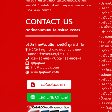
เข็น อุตสาหกรรม และอุปกรณ์โรงงานครบวงจร จาก
• ประแจข
แบรนด์ชั้นนำระดับโลก สำหรับงานอุตสาหกรรม งานซ่อม
• เครื่อ
บำรุง และงานก่อสร้าง
• เครื่อ
• เครื่องม
CONTACT US
• เครื่อง
• คีมย้ำห
ติดต่อสอบถามสินค้า-ขอใบเสนอราคา
• เต่าเคลื
▬▬▬▬▬▬▬▬▬▬▬▬▬▬▬
• แม่แรงก
• รอกโซ่
บริษัท ไทยพัฒนสิน ควอลิตี้ ทูลส์ จำกัด
• สว่านแท
145/2-3 หมู่ 1 ตำบลบางขุนกอง อำเภอ
• เครื่องม
บางกรวย จังหวัดนนทบุรี 11130
• เครื่อง
02-432-6834-7
,
02-489-8958-9
• เครื่อง
@tpqtool
• เครื่องม
info@tpqtools.com
• เวอร์เนี
www.tpqtools.co.th
• ตลับเมต
• เครื่อง
• เครื่อง
• เครื่อง
• เครื่องม
• ปั๊มลมส
• ปันไดอล
• รถเข็น