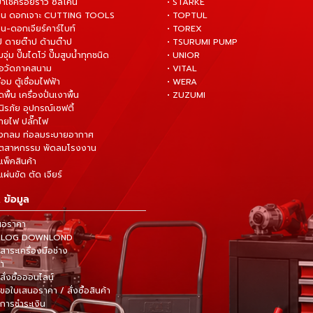
ยาเช็ครอยร้าว ซิลิโคน
• STARKE
่าน ดอกเจาะ CUTTING TOOLS
• TOPTUL
น-ดอกเจียร์คาร์ไบท์
• TOREX
ป ดายต๊าป ด้ามต๊าป
• TSURUMI PUMP
ั๊มจุ่ม ปั๊มไดโว่ ปั๊มสูบน้ำทุกชนิด
• UNIOR
มือวัดภาคสนาม
• VITAL
ื่อม ตู้เชื่อมไฟฟ้า
• WERA
ดพื้น เครื่องปั่นเงาพื้น
• ZUZUMI
นิรภัย อุปกรณ์เซฟตี้
สายไฟ ปลั๊กไฟ
ังกลม ท่อลมระบายอากาศ
ุตสาหกรรม พัดลมโรงงาน
แพ็คสินค้า
ผ่นขัด ตัด เจียร์
 ข้อมูล
นอราคา
TALOG DOWNLOND
าระเครื่องมือช่าง
้า
สั่งซื้อออนไลน์
ขอใบเสนอราคา / สั่งซื้อสินค้า
การชำระเงิน