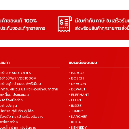
สินค้า
แบรนด์ยอดนิยม
งมือช่าง HANDTOOLS
• BARCO
งมือช่างไฟฟ้า VDE1000V
• BOSCH
ือช่างยุโรป แบรนด์พรีเมี่ยม
• DEVCON
ปากตาย-แหวน ประแจแหวนข้างปากตาย
• DEWALT
กเหลี่ยม ประแจแอล
• ELEPHANT
 เครื่องมือช่าง
• FLUKE
ือช่างจัดชุด
• INSIZE
มือช่าง ตู้ลิ้นชัก ตู้มีล้อ
• JUMBO
ื่องมือ กระเป๋าเครื่องมือช่าง
• KARCHER
ไฟส่องสว่าง
• KEIBA
บเหล็ก ปากกาจับชิ้นงาน
• KENNEDY