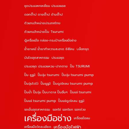
ชุดประแจหกเหลี่ยม ประแจแอล
ดอกต๊าป ดายต๊าป ด้ามต๊าป
ตัวแทนจำหน่ายประเทศไทย
ตัวแทนจำหน่ายปั๊ม Tsurumi
ตู้เครื่องมือ กล่อง-กระเป๋าเครื่องมือช่าง
น้ำยาเคมี น้ำยาทำความสะอาด ซิลิโคน
บล็อกชุด
บันไดอุตสาหกรรม
ประแจชุด
ประแจชุด ประแจแหวน-ปากตาย
ปั๊ม TSURUMI
ปั๊ม ซูรูมิ
ปั๊มจุ่ม tsurumi
ปั๊มจุ่ม tsurumi pump
ปั๊มจุ่มไดโว่
ปั๊มซูรูมิ
ปั๊มดูดโคลน tsurumi pump
ปั๊มน้ำ ปั๊มจุ่ม ปั๊มบาดาล ปั๊มอื่นๆ
ปั๊มแช่ tsurumi
ปั๊มแช่ tsurumi pump
ปั๊มแช่ดูดโคลน ซูรูมิ
รถเข็นอุตสาหกรรม
รอกโซ่ รอกโยก รอกถ่วง
เครื่องมือช่าง
เครื่องมือลม
เครื่องมือไฟฟ้า
เครื่องมือวัดละเอียด