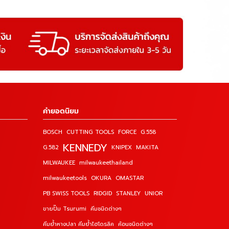
คำยอดนิยม
BOSCH
CUTTING TOOLS
FORCE
G.558
KENNEDY
G.582
KNIPEX
MAKITA
MILWAUKEE
milwaukeethailand
milwaukeetools
OKURA
OMASTAR
PB SWISS TOOLS
RIDGID
STANLEY
UNIOR
ขายปั๊ม Tsurumi
คีมชนิดต่างๆ
คีมย้ำหางปลา คีมย้ำไฮโดรลิค
ค้อนชนิดต่างๆ