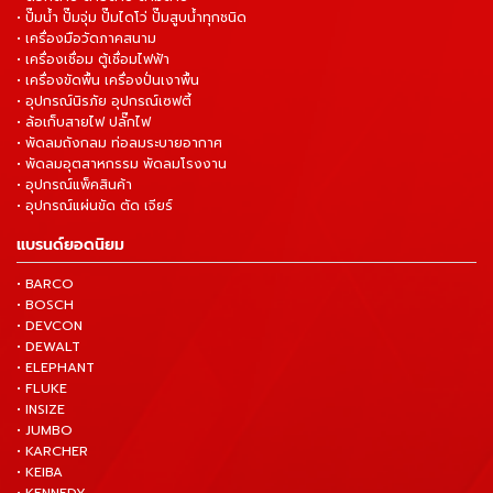
• ปั๊มน้ำ ปั๊มจุ่ม ปั๊มไดโว่ ปั๊มสูบน้ำทุกชนิด
• เครื่องมือวัดภาคสนาม
• เครื่องเชื่อม ตู้เชื่อมไฟฟ้า
• เครื่องขัดพื้น เครื่องปั่นเงาพื้น
• อุปกรณ์นิรภัย อุปกรณ์เซฟตี้
• ล้อเก็บสายไฟ ปลั๊กไฟ
• พัดลมถังกลม ท่อลมระบายอากาศ
• พัดลมอุตสาหกรรม พัดลมโรงงาน
• อุปกรณ์แพ็คสินค้า
• อุปกรณ์แผ่นขัด ตัด เจียร์
แบรนด์ยอดนิยม
• BARCO
• BOSCH
• DEVCON
• DEWALT
• ELEPHANT
• FLUKE
• INSIZE
• JUMBO
• KARCHER
• KEIBA