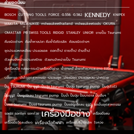
คำยอดนิยม
KENNEDY
BOSCH
CUTTING TOOLS
FORCE
G.558
G.582
KNIPEX
MAKITA
MILWAUKEE
milwaukeethailand
milwaukeetools
OKURA
OMASTAR
PB SWISS TOOLS
RIDGID
STANLEY
UNIOR
ขายปั๊ม Tsurumi
คีมชนิดต่างๆ
คีมย้ำหางปลา คีมย้ำไฮโดรลิค
ค้อนชนิดต่างๆ
ชุดประแจหกเหลี่ยม ประแจแอล
ดอกต๊าป ดายต๊าป ด้ามต๊าป
ตัวแทนจำหน่ายประเทศไทย
ตัวแทนจำหน่ายปั๊ม Tsurumi
ตู้เครื่องมือ กล่อง-กระเป๋าเครื่องมือช่าง
น้ำยาเคมี น้ำยาทำความสะอาด ซิลิโคน
บล็อกชุด
บันไดอุตสาหกรรม
ประแจชุด
ประแจชุด ประแจแหวน-ปากตาย
ปั๊ม TSURUMI
ปั๊ม ซูรูมิ
ปั๊มจุ่ม tsurumi
ปั๊มจุ่ม tsurumi pump
ปั๊มจุ่มไดโว่
ปั๊มซูรูมิ
ปั๊มดูดโคลน tsurumi pump
ปั๊มน้ำ ปั๊มจุ่ม ปั๊มบาดาล ปั๊มอื่นๆ
ปั๊มแช่ tsurumi
ปั๊มแช่ tsurumi pump
ปั๊มแช่ดูดโคลน ซูรูมิ
รถเข็นอุตสาหกรรม
เครื่องมือช่าง
รอกโซ่ รอกโยก รอกถ่วง
เครื่องมือลม
เครื่องมือไฟฟ้า
เครื่องมือวัดละเอียด
เครื่องมือไฮโดรลิค
ไขควง