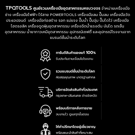
TPQTOOLS
ศูนย์รวมเครื่องมืออุตสาหกรรมครบวงจร
จำหน่ายเครื่องมือ
ช่าง เครื่องมือไฟฟ้า-ไร้สาย POWERTOOLS เครื่องมือลม ปั๊มลม เครื่องมือวัด
ประแจปอนด์ เครื่องมือก่อสร้าง รอก แม่แรง ปั๊มน้ำ ปั๊มจุ่ม ปั๊มไดโว่ เครื่องมือ
ไฮดรอลิค เครื่องดูดฝุ่นอุตสาหกรรม เครื่องฉีดน้ำแรงดัน บันได รถเข็น
อุตสาหกรรม น้ำยากาวเคมีอุตสาหกรรม อุปกรณ์เซฟตี้ และอุปกรณ์โรงงานจาก
แบรนด์ชั้นนำระดับโลก