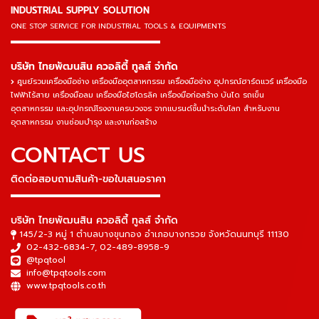
INDUSTRIAL SUPPLY SOLUTION
ONE STOP SERVICE
FOR INDUSTRIAL TOOLS & EQUIPMENTS
▬▬▬▬▬▬▬▬▬▬▬▬▬▬▬
บริษัท ไทยพัฒนสิน ควอลิตี้ ทูลส์ จำกัด
ศูนย์รวมเครื่องมือช่าง เครื่องมืออุตสาหกรรม เครื่องมือช่าง อุปกรณ์ฮาร์ดแวร์ เครื่องมือ
ไฟฟ้าไร้สาย เครื่องมือลม เครื่องมือไฮโดรลิค เครื่องมือก่อสร้าง บันได รถเข็น
อุตสาหกรรม และอุปกรณ์โรงงานครบวงจร จากแบรนด์ชั้นนำระดับโลก สำหรับงาน
อุตสาหกรรม งานซ่อมบำรุง และงานก่อสร้าง
CONTACT US
ติดต่อสอบถามสินค้า-ขอใบเสนอราคา
▬▬▬▬▬▬▬▬▬▬▬▬▬▬▬
บริษัท ไทยพัฒนสิน ควอลิตี้ ทูลส์ จำกัด
145/2-3 หมู่ 1 ตำบลบางขุนกอง อำเภอบางกรวย จังหวัดนนทบุรี 11130
02-432-6834-7
,
02-489-8958-9
@tpqtool
info@tpqtools.com
www.tpqtools.co.th