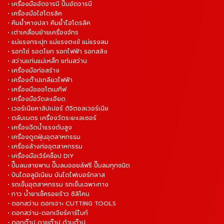
• เครื่องมืออัดจารบี ปั๊มอัดจารบี
• เครื่องมือไฮโดรลิค
• คีมย้ำหางปลา คีมย้ำไฮโดรลิค
• เต่าเคลื่อนย้ายเครื่องจักร
• แม่แรงกระปุก แม่แรงตะเข้ แม่แรงลม
• รอกโซ่ รอดโยก รอกไฟฟ้า รอกสลิง
• สว่านแท่นแม่เหล็ก แท่นสว่าน
• เครื่องมือก่อสร้าง
• เครื่องต๊าปเกลียวไฟฟ้า
• เครื่องมือออโตเมทีฟ
• เครื่องมือวัดละเอียด
• เวอร์เนียคาลิปเปอร์ ดิจิตอลเวอร์เนีย
• ตลับเมตร เครื่องวัดระยะเลเซอร์
• เครื่องฉีดน้ำแรงดันสูง
• เครื่องดูดฝุ่นอุตสาหกรรม
• เครื่องล้างท่ออุตสาหกรรม
• เครื่องมือเวิร์คช็อป DIY
• ปั๊มลมสายพาน ปั๊มลมออยล์ฟรี ปั๊มลมทุกชนิด
• ปันไดอลูมิเนียม บันไดไฟเบอร์กลาส
• รถเข็นอุตสาหกรรม รถเข็นเฉพาะทาง
• กาว น้ำยาเช็ครอยร้าว ซิลิโคน
• ดอกสว่าน ดอกเจาะ CUTTING TOOLS
• ดอกสว่าน-ดอกเจียร์คาร์ไบท์
• ดอกต๊าป ดายต๊าป ด้ามต๊าป