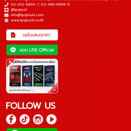
02-432-6834-7
,
02-489-8958-9
@tpqtool
info@tpqtools.com
www.tpqtools.co.th
FOLLOW US