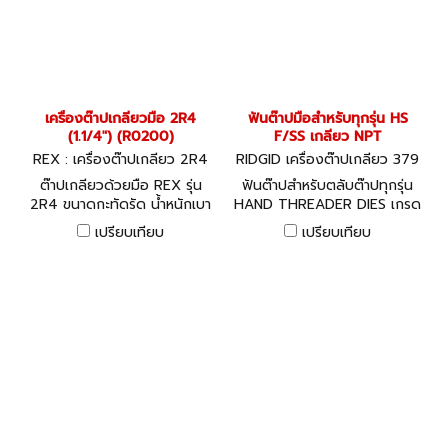
เครื่องต๊าปเกลียวมือ 2R4
ฟันต๊าปมือสำหรับทุกรุ่น HS
(1.1/4") (R0200)
F/SS เกลียว NPT
REX : เครื่องต๊าปเกลียว 2R4
RIDGID เครื่องต๊าปเกลียว 379
00-37940
ต๊าปเกลียวด้วยมือ REX รุ่น
ฟันต๊าปสำหรับตลับต๊าปทุกรุ่น
2R4 ขนาดกะทัดรัด น้ำหนักเบา
HAND THREADER DIES เกรด
พกพาสะดวก สามารถใช้ได้กับ
ไฮสปีดสำหรับสแตนเลส HS
เปรียบเทียบ
เปรียบเทียบ
ท่อน้ำ ท่อแก๊ส และท่อเหล็แบบ
F/SS
คอนดูดชนิดบาง