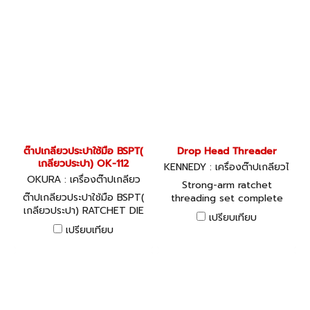
ต๊าปเกลียวประปาใช้มือ BSPT(
Drop Head Threader
เกลียวประปา) OK-112
KENNEDY : เครื่องต๊าปเกลียวไ
OKURA : เครื่องต๊าปเกลียว
ฟฟ้า
Strong-arm ratchet
ต๊าปเกลียวประปาใช้มือ BSPT(
threading set complete
เกลียวประปา) RATCHET DIE
with 1/2, 3/4 and 1 quick
เปรียบเทียบ
STOCKS
change dies. Manufactured
เปรียบเทียบ
to the highest quality with
comfortable 2-part handle
to give greater leverage.
Complete with tough
moulded carry case.