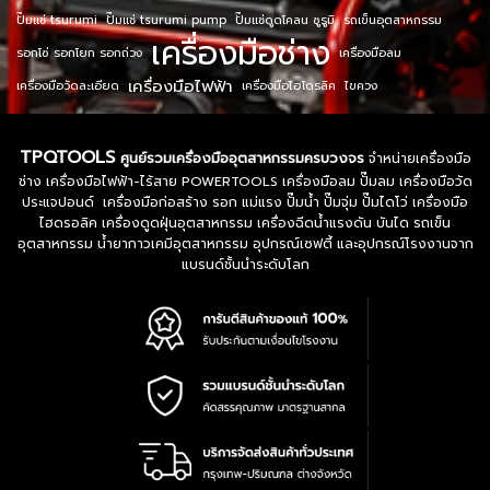
ปั๊มแช่ tsurumi
ปั๊มแช่ tsurumi pump
ปั๊มแช่ดูดโคลน ซูรูมิ
รถเข็นอุตสาหกรรม
เครื่องมือช่าง
รอกโซ่ รอกโยก รอกถ่วง
เครื่องมือลม
เครื่องมือไฟฟ้า
เครื่องมือวัดละเอียด
เครื่องมือไฮโดรลิค
ไขควง
TPQTOOLS
ศูนย์รวมเครื่องมืออุตสาหกรรมครบวงจร
จำหน่ายเครื่องมือ
ช่าง เครื่องมือไฟฟ้า-ไร้สาย POWERTOOLS เครื่องมือลม ปั๊มลม เครื่องมือวัด
ประแจปอนด์ เครื่องมือก่อสร้าง รอก แม่แรง ปั๊มน้ำ ปั๊มจุ่ม ปั๊มไดโว่ เครื่องมือ
ไฮดรอลิค เครื่องดูดฝุ่นอุตสาหกรรม เครื่องฉีดน้ำแรงดัน บันได รถเข็น
อุตสาหกรรม น้ำยากาวเคมีอุตสาหกรรม อุปกรณ์เซฟตี้ และอุปกรณ์โรงงานจาก
แบรนด์ชั้นนำระดับโลก