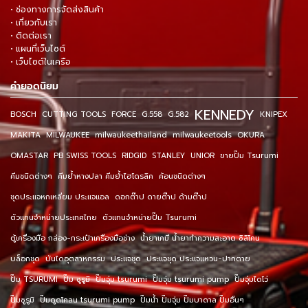
• ช่องทางการจัดส่งสินค้า
• เกี่ยวกับเรา
• ติดต่อเรา
• แผนที่เว็บไซต์
• เว็บไซต์ในเครือ
คำยอดนิยม
KENNEDY
BOSCH
CUTTING TOOLS
FORCE
G.558
G.582
KNIPEX
MAKITA
MILWAUKEE
milwaukeethailand
milwaukeetools
OKURA
OMASTAR
PB SWISS TOOLS
RIDGID
STANLEY
UNIOR
ขายปั๊ม Tsurumi
คีมชนิดต่างๆ
คีมย้ำหางปลา คีมย้ำไฮโดรลิค
ค้อนชนิดต่างๆ
ชุดประแจหกเหลี่ยม ประแจแอล
ดอกต๊าป ดายต๊าป ด้ามต๊าป
ตัวแทนจำหน่ายประเทศไทย
ตัวแทนจำหน่ายปั๊ม Tsurumi
ตู้เครื่องมือ กล่อง-กระเป๋าเครื่องมือช่าง
น้ำยาเคมี น้ำยาทำความสะอาด ซิลิโคน
บล็อกชุด
บันไดอุตสาหกรรม
ประแจชุด
ประแจชุด ประแจแหวน-ปากตาย
ปั๊ม TSURUMI
ปั๊ม ซูรูมิ
ปั๊มจุ่ม tsurumi
ปั๊มจุ่ม tsurumi pump
ปั๊มจุ่มไดโว่
ปั๊มซูรูมิ
ปั๊มดูดโคลน tsurumi pump
ปั๊มน้ำ ปั๊มจุ่ม ปั๊มบาดาล ปั๊มอื่นๆ