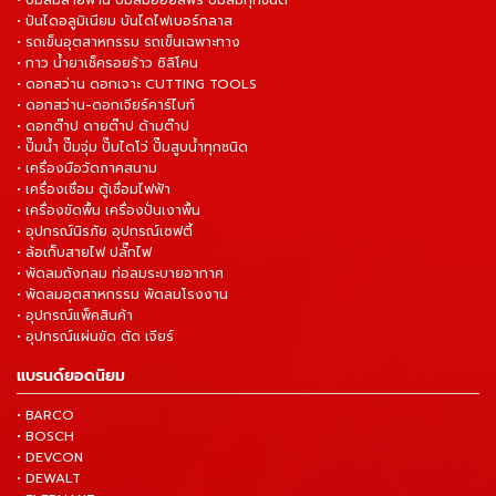
• ปันไดอลูมิเนียม บันไดไฟเบอร์กลาส
• รถเข็นอุตสาหกรรม รถเข็นเฉพาะทาง
• กาว น้ำยาเช็ครอยร้าว ซิลิโคน
• ดอกสว่าน ดอกเจาะ CUTTING TOOLS
• ดอกสว่าน-ดอกเจียร์คาร์ไบท์
• ดอกต๊าป ดายต๊าป ด้ามต๊าป
• ปั๊มน้ำ ปั๊มจุ่ม ปั๊มไดโว่ ปั๊มสูบน้ำทุกชนิด
• เครื่องมือวัดภาคสนาม
• เครื่องเชื่อม ตู้เชื่อมไฟฟ้า
• เครื่องขัดพื้น เครื่องปั่นเงาพื้น
• อุปกรณ์นิรภัย อุปกรณ์เซฟตี้
• ล้อเก็บสายไฟ ปลั๊กไฟ
• พัดลมถังกลม ท่อลมระบายอากาศ
• พัดลมอุตสาหกรรม พัดลมโรงงาน
• อุปกรณ์แพ็คสินค้า
• อุปกรณ์แผ่นขัด ตัด เจียร์
แบรนด์ยอดนิยม
• BARCO
• BOSCH
• DEVCON
• DEWALT