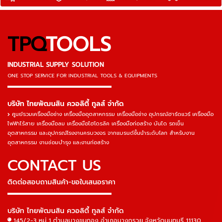
TPQ
TOOLS
INDUSTRIAL SUPPLY SOLUTION
ONE STOP SERVICE
FOR INDUSTRIAL TOOLS & EQUIPMENTS
▬▬▬▬▬▬▬▬▬▬▬▬▬▬▬
บริษัท ไทยพัฒนสิน ควอลิตี้ ทูลส์ จำกัด
ศูนย์รวมเครื่องมือช่าง เครื่องมืออุตสาหกรรม เครื่องมือช่าง อุปกรณ์ฮาร์ดแวร์ เครื่องมือ
ไฟฟ้าไร้สาย เครื่องมือลม เครื่องมือไฮโดรลิค เครื่องมือก่อสร้าง บันได รถเข็น
อุตสาหกรรม และอุปกรณ์โรงงานครบวงจร จากแบรนด์ชั้นนำระดับโลก สำหรับงาน
อุตสาหกรรม งานซ่อมบำรุง และงานก่อสร้าง
CONTACT US
ติดต่อสอบถามสินค้า-ขอใบเสนอราคา
▬▬▬▬▬▬▬▬▬▬▬▬▬▬▬
บริษัท ไทยพัฒนสิน ควอลิตี้ ทูลส์ จำกัด
145/2-3 หมู่ 1 ตำบลบางขุนกอง อำเภอบางกรวย จังหวัดนนทบุรี 11130