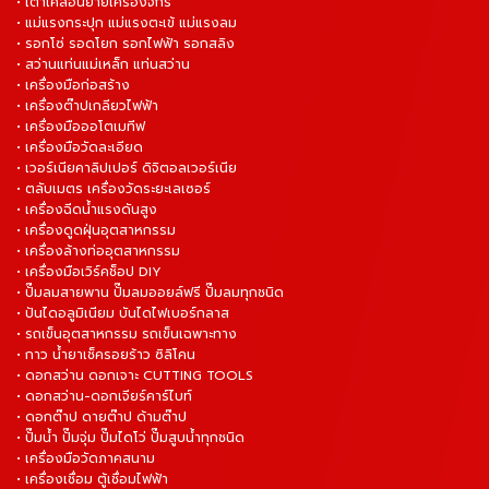
• เต่าเคลื่อนย้ายเครื่องจักร
• แม่แรงกระปุก แม่แรงตะเข้ แม่แรงลม
• รอกโซ่ รอดโยก รอกไฟฟ้า รอกสลิง
• สว่านแท่นแม่เหล็ก แท่นสว่าน
• เครื่องมือก่อสร้าง
• เครื่องต๊าปเกลียวไฟฟ้า
• เครื่องมือออโตเมทีฟ
• เครื่องมือวัดละเอียด
• เวอร์เนียคาลิปเปอร์ ดิจิตอลเวอร์เนีย
• ตลับเมตร เครื่องวัดระยะเลเซอร์
• เครื่องฉีดน้ำแรงดันสูง
• เครื่องดูดฝุ่นอุตสาหกรรม
• เครื่องล้างท่ออุตสาหกรรม
• เครื่องมือเวิร์คช็อป DIY
• ปั๊มลมสายพาน ปั๊มลมออยล์ฟรี ปั๊มลมทุกชนิด
• ปันไดอลูมิเนียม บันไดไฟเบอร์กลาส
• รถเข็นอุตสาหกรรม รถเข็นเฉพาะทาง
• กาว น้ำยาเช็ครอยร้าว ซิลิโคน
• ดอกสว่าน ดอกเจาะ CUTTING TOOLS
• ดอกสว่าน-ดอกเจียร์คาร์ไบท์
• ดอกต๊าป ดายต๊าป ด้ามต๊าป
• ปั๊มน้ำ ปั๊มจุ่ม ปั๊มไดโว่ ปั๊มสูบน้ำทุกชนิด
• เครื่องมือวัดภาคสนาม
• เครื่องเชื่อม ตู้เชื่อมไฟฟ้า