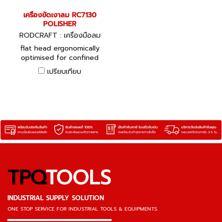
เครื่องขัดเงาลม RC7130
POLISHER
RODCRAFT : เครื่องมือลม
flat head ergonomically
optimised for confined
areas for accessory up to
เปรียบเทียบ
178 (7") mm
TPQ
TOOLS
INDUSTRIAL SUPPLY SOLUTION
ONE STOP SERVICE
FOR INDUSTRIAL TOOLS & EQUIPMENTS
▬▬▬▬▬▬▬▬▬▬▬▬▬▬▬