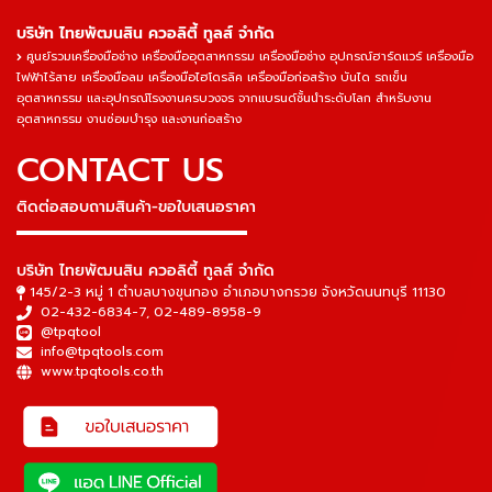
บริษัท ไทยพัฒนสิน ควอลิตี้ ทูลส์ จำกัด
ศูนย์รวมเครื่องมือช่าง เครื่องมืออุตสาหกรรม เครื่องมือช่าง อุปกรณ์ฮาร์ดแวร์ เครื่องมือ
ไฟฟ้าไร้สาย เครื่องมือลม เครื่องมือไฮโดรลิค เครื่องมือก่อสร้าง บันได รถเข็น
อุตสาหกรรม และอุปกรณ์โรงงานครบวงจร จากแบรนด์ชั้นนำระดับโลก สำหรับงาน
อุตสาหกรรม งานซ่อมบำรุง และงานก่อสร้าง
CONTACT US
ติดต่อสอบถามสินค้า-ขอใบเสนอราคา
▬▬▬▬▬▬▬▬▬▬▬▬▬▬▬
บริษัท ไทยพัฒนสิน ควอลิตี้ ทูลส์ จำกัด
145/2-3 หมู่ 1 ตำบลบางขุนกอง อำเภอบางกรวย จังหวัดนนทบุรี 11130
02-432-6834-7
,
02-489-8958-9
@tpqtool
info@tpqtools.com
www.tpqtools.co.th