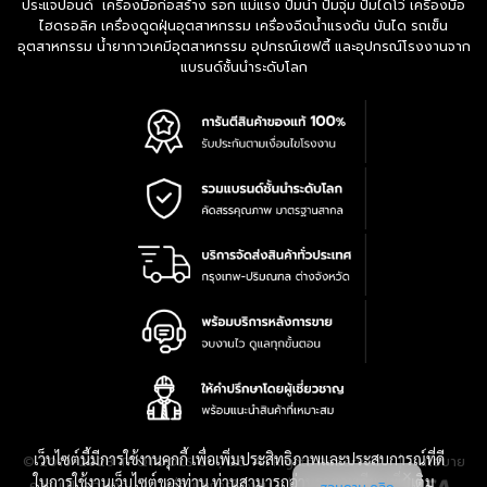
ประแจปอนด์ เครื่องมือก่อสร้าง รอก แม่แรง ปั๊มน้ำ ปั๊มจุ่ม ปั๊มไดโว่ เครื่องมือ
ไฮดรอลิค เครื่องดูดฝุ่นอุตสาหกรรม เครื่องฉีดน้ำแรงดัน บันได รถเข็น
อุตสาหกรรม น้ำยากาวเคมีอุตสาหกรรม อุปกรณ์เซฟตี้ และอุปกรณ์โรงงานจาก
แบรนด์ชั้นนำระดับโลก
เว็บไซต์นี้มีการใช้งานคุกกี้ เพื่อเพิ่มประสิทธิภาพและประสบการณ์ที่ดี
|
นโยบาย
© 2016-2028 TPQTOOLS Co., Ltd. All Rights Reserved.
ในการใช้งานเว็บไซต์ของท่าน ท่านสามารถอ่านรายละเอียดเพิ่มเติม
ความเป็นส่วนตัว
|
เงื่อนไขการใช้งาน
|
แผนที่สินค้า