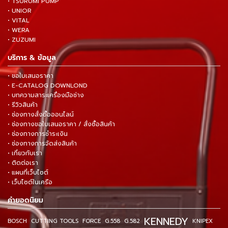
• TSURUMI PUMP
• UNIOR
• VITAL
• WERA
• ZUZUMI
บริการ & ข้อมูล
• ขอใบเสนอราคา
• E-CATALOG DOWNLOND
• บทความสาระเครื่องมือช่าง
• รีวิวสินค้า
• ช่องทางสั่งซื้อออนไลน์
• ช่องทางขอใบเสนอราคา / สั่งซื้อสินค้า
• ช่องทางการชำระเงิน
• ช่องทางการจัดส่งสินค้า
• เกี่ยวกับเรา
• ติดต่อเรา
• แผนที่เว็บไซต์
• เว็บไซต์ในเครือ
คำยอดนิยม
KENNEDY
BOSCH
CUTTING TOOLS
FORCE
G.558
G.582
KNIPEX