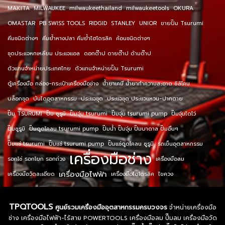
MAKITA
MILWAUKEE
milwaukeethailand
milwaukeetools
OKURA
OMASTAR
PB SWISS TOOLS
RIDGID
STANLEY
UNIOR
ขายปั๊ม Tsurumi
คีมชนิดต่างๆ
คีมย้ำหางปลา คีมย้ำไฮโดรลิค
ค้อนชนิดต่างๆ
ชุดประแจหกเหลี่ยม ประแจแอล
ดอกต๊าป ดายต๊าป ด้ามต๊าป
ตัวแทนจำหน่ายประเทศไทย
ตัวแทนจำหน่ายปั๊ม Tsurumi
ตู้เครื่องมือ กล่อง-กระเป๋าเครื่องมือช่าง
น้ำยาเคมี น้ำยาทำความสะอาด ซิลิโคน
บล็อกชุด
บันไดอุตสาหกรรม
ประแจชุด
ประแจชุด ประแจแหวน-ปากตาย
ปั๊ม TSURUMI
ปั๊ม ซูรูมิ
ปั๊มจุ่ม tsurumi
ปั๊มจุ่ม tsurumi pump
ปั๊มจุ่มไดโว่
ปั๊มซูรูมิ
ปั๊มดูดโคลน tsurumi pump
ปั๊มน้ำ ปั๊มจุ่ม ปั๊มบาดาล ปั๊มอื่นๆ
ปั๊มแช่ tsurumi
ปั๊มแช่ tsurumi pump
ปั๊มแช่ดูดโคลน ซูรูมิ
รถเข็นอุตสาหกรรม
เครื่องมือช่าง
รอกโซ่ รอกโยก รอกถ่วง
เครื่องมือลม
เครื่องมือไฟฟ้า
เครื่องมือวัดละเอียด
เครื่องมือไฮโดรลิค
ไขควง
TPQTOOLS
ศูนย์รวมเครื่องมืออุตสาหกรรมครบวงจร
จำหน่ายเครื่องมือ
ช่าง เครื่องมือไฟฟ้า-ไร้สาย POWERTOOLS เครื่องมือลม ปั๊มลม เครื่องมือวัด