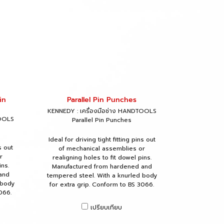
in
Parallel Pin Punches
KENNEDY : เครื่องมือช่าง HANDTOOLS
TOOLS
Parallel Pin Punches
Ideal for driving tight fitting pins out
s out
of mechanical assemblies or
r
realigning holes to fit dowel pins.
ins.
Manufactured from hardened and
and
tempered steel. With a knurled body
 body
for extra grip. Conform to BS 3066.
066.
เปรียบเทียบ