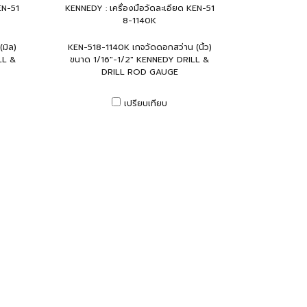
EN-51
KENNEDY : เครื่องมือวัดละเอียด KEN-51
8-1140K
มิล)
KEN-518-1140K เกจวัดดอกสว่าน (นิ้ว)
LL &
ขนาด 1/16"-1/2" KENNEDY DRILL &
DRILL ROD GAUGE
เปรียบเทียบ