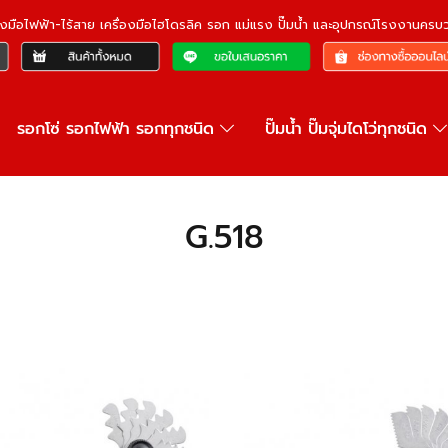
ื่องมือไฟฟ้า-ไร้สาย เครื่องมือไฮโดรลิค รอก แม่แรง ปั๊มน้ำ และอุปกรณ์โรงงานคร
รอกโซ่ รอกไฟฟ้า รอกทุกชนิด
ปั๊มน้ำ ปั๊มจุ่มไดโว่ทุกชนิด
G.518