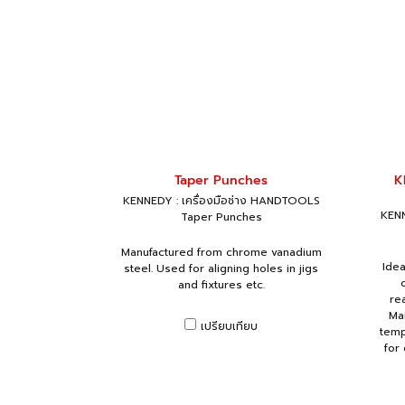
Taper Punches
K
KENNEDY : เครื่องมือช่าง HANDTOOLS
KENN
Taper Punches
Manufactured from chrome vanadium
Idea
steel. Used for aligning holes in jigs
and fixtures etc.
rea
Ma
เปรียบเทียบ
temp
for