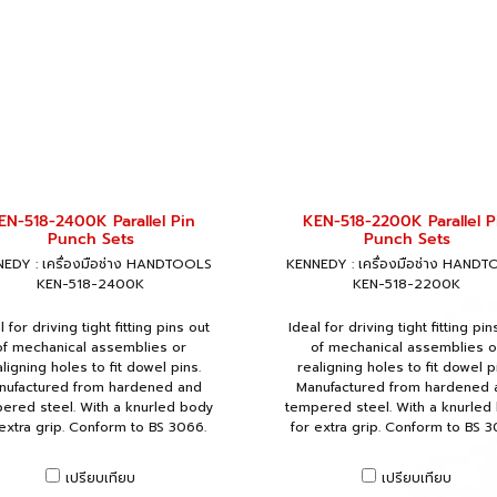
EN-518-2400K Parallel Pin
KEN-518-2200K Parallel P
Punch Sets
Punch Sets
EDY : เครื่องมือช่าง HANDTOOLS
KENNEDY : เครื่องมือช่าง HAND
KEN-518-2400K
KEN-518-2200K
l for driving tight fitting pins out
Ideal for driving tight fitting pin
of mechanical assemblies or
of mechanical assemblies o
ligning holes to fit dowel pins.
realigning holes to fit dowel p
nufactured from hardened and
Manufactured from hardened 
ered steel. With a knurled body
tempered steel. With a knurled
 extra grip. Conform to BS 3066.
for extra grip. Conform to BS 3
เปรียบเทียบ
เปรียบเทียบ