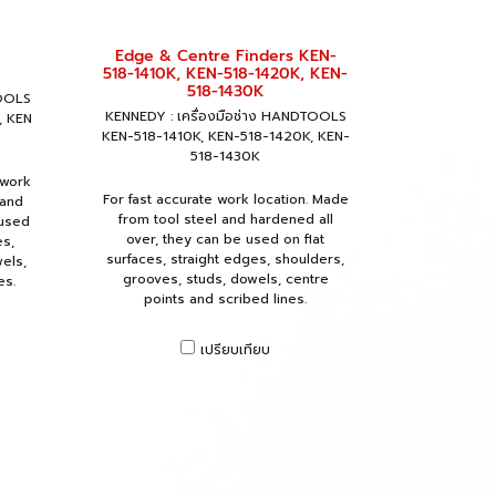
Edge & Centre Finders KEN-
518-1410K, KEN-518-1420K, KEN-
518-1430K
TOOLS
KENNEDY : เครื่องมือช่าง HANDTOOLS
, KEN
KEN-518-1410K, KEN-518-1420K, KEN-
518-1430K
 work
For fast accurate work location. Made
 and
from tool steel and hardened all
 used
over, they can be used on flat
es,
surfaces, straight edges, shoulders,
els,
grooves, studs, dowels, centre
es.
points and scribed lines.
เปรียบเทียบ