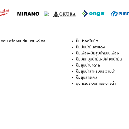
ตะกอนเครื่องยนต์เบนซิน-ดีเซล
ปั๊มน้ำอัตโนมัติ
ปั๊มบีบน้ำมันหัวแดง
ปั๊มเฟือง-ปั๊มสูบน้ำแบบเฟือง
ปั๊มมือหมุนน้ำมัน-มือโยกน้ำมัน
ปั๊มสูบน้ำบาดาล
ปั๊มสูบน้ำสำหรับสระว่ายน้ำ
ปั๊มสูบสารเคมี
อุปกรณ์ระบบการระบายน้ำ