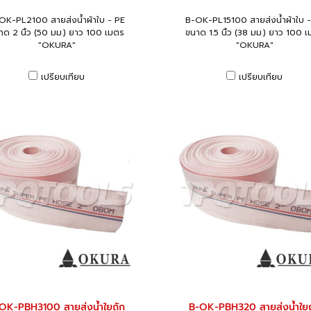
OK-PL2100 สายส่งน้ำผ้าใบ - PE
B-OK-PL15100 สายส่งน้ำผ้าใบ -
าด 2 นิ้ว (50 มม.) ยาว 100 เมตร
ขนาด 1.5 นิ้ว (38 มม.) ยาว 100 
"OKURA"
"OKURA"
เปรียบเทียบ
เปรียบเทียบ
OK-PBH3100 สายส่งน้ำใยถัก
B-OK-PBH320 สายส่งน้ำใยถ