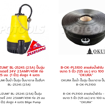
UMI" BL-2524S (2.5A) ปั๊มจุ่ม
B-OK-PL5100 สายส่งน้ำผ้าใบ 
ตเตอรี่ 24V 2.5AMP/45W ท่อ
ขนาด 5 นิ้ว (125 มม.) ยาว 100
25 มม. (1 นิ้ว) ส่งสูง 4 เมตร
"OKURA"
I ปั๊มน้ำ ปั๊มจุ่ม ปั๊มบาดาล ปั๊มอื่นๆ
OKURA ปั๊มน้ำ ปั๊มจุ่ม ปั๊มบาดาล ปั๊
BL-2524S (2.5A)
B-OK-PL5100
UZUMI" BL-2524S (2.5A) ปั๊มจุ่ม
B-OK-PL5100 สายส่งน้ำผ้าใบ -
ตอรี่ 24V 2.5AMP/45W ท่อ 25 มม.
ขนาด 5 นิ้ว (125 มม.) ยาว 100 
1 นิ้ว) ส่งสูง 4 เมตร Bilge Pump
"OKURA"