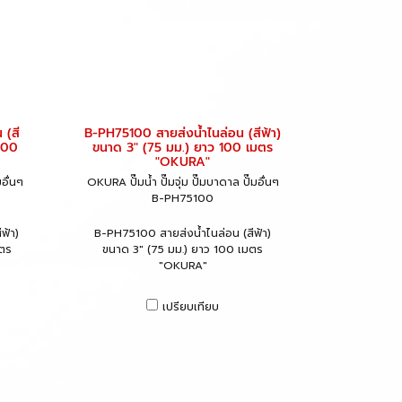
 (สี
B-PH75100 สายส่งน้ำไนล่อน (สีฟ้า)
100
ขนาด 3" (75 มม.) ยาว 100 เมตร
"OKURA"
มอื่นๆ
OKURA ปั๊มน้ำ ปั๊มจุ่ม ปั๊มบาดาล ปั๊มอื่นๆ
B-PH75100
ฟ้า)
B-PH75100 สายส่งน้ำไนล่อน (สีฟ้า)
ตร
ขนาด 3" (75 มม.) ยาว 100 เมตร
"OKURA"
เปรียบเทียบ