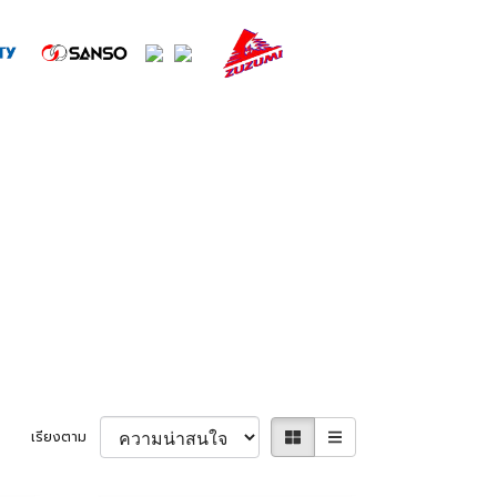
เรียงตาม