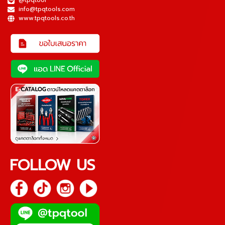
@tpqtool
info@tpqtools.com
www.tpqtools.co.th
FOLLOW US