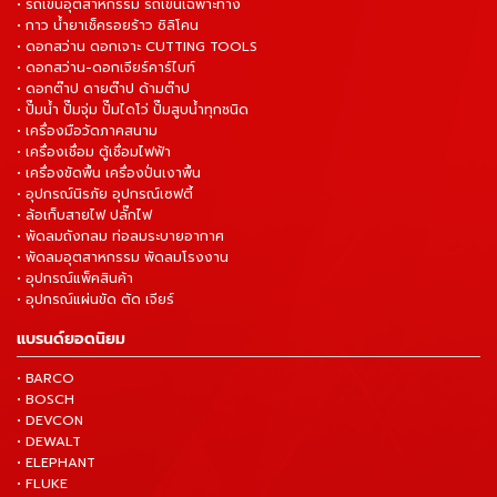
• รถเข็นอุตสาหกรรม รถเข็นเฉพาะทาง
• กาว น้ำยาเช็ครอยร้าว ซิลิโคน
• ดอกสว่าน ดอกเจาะ CUTTING TOOLS
• ดอกสว่าน-ดอกเจียร์คาร์ไบท์
• ดอกต๊าป ดายต๊าป ด้ามต๊าป
• ปั๊มน้ำ ปั๊มจุ่ม ปั๊มไดโว่ ปั๊มสูบน้ำทุกชนิด
• เครื่องมือวัดภาคสนาม
• เครื่องเชื่อม ตู้เชื่อมไฟฟ้า
• เครื่องขัดพื้น เครื่องปั่นเงาพื้น
• อุปกรณ์นิรภัย อุปกรณ์เซฟตี้
• ล้อเก็บสายไฟ ปลั๊กไฟ
• พัดลมถังกลม ท่อลมระบายอากาศ
• พัดลมอุตสาหกรรม พัดลมโรงงาน
• อุปกรณ์แพ็คสินค้า
• อุปกรณ์แผ่นขัด ตัด เจียร์
แบรนด์ยอดนิยม
• BARCO
• BOSCH
• DEVCON
• DEWALT
• ELEPHANT
• FLUKE