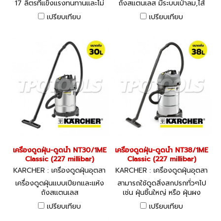
17 ลิตรที่แข็งแรงทนทานและไม่
ถังสแตนเลส มีระบบเป่าลม,ไส้
เป็นสนิม มาพร้อมตลับตัวกรอง
กรองแบบถาด
เปรียบเทียบ
เปรียบเทียบ
รวมทั้งอุปกรณ์เสริม
เครื่องดูดฝุ่น-ดูดน้ำ NT30/1ME
เครื่องดูดฝุ่น-ดูดน้ำ NT38/1ME
Classic (227 millibar)
Classic (227 millibar)
KARCHER : เครื่องดูดฝุ่นอุตสา
KARCHER : เครื่องดูดฝุ่นอุตสา
หกรรม NT30/1ME Classic
หกรรม NT38/1ME Classic
เครื่องดูดฝุ่นแบบเปียกและแห้ง
สามารถใช้ดูดสิ่งสกปรกทั่วๆไป
ถังสแตนเลส
เช่น ฝุ่นชิ้นใหญ่ หรือ ฝุ่นผง
ละเอียดทั้งแห้ง หรือ เปียก
เปรียบเทียบ
เปรียบเทียบ
(หมาดๆ)