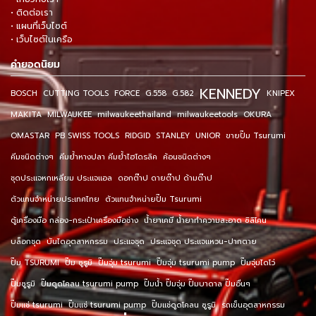
• ติดต่อเรา
• แผนที่เว็บไซต์
• เว็บไซต์ในเครือ
คำยอดนิยม
KENNEDY
BOSCH
CUTTING TOOLS
FORCE
G.558
G.582
KNIPEX
MAKITA
MILWAUKEE
milwaukeethailand
milwaukeetools
OKURA
OMASTAR
PB SWISS TOOLS
RIDGID
STANLEY
UNIOR
ขายปั๊ม Tsurumi
คีมชนิดต่างๆ
คีมย้ำหางปลา คีมย้ำไฮโดรลิค
ค้อนชนิดต่างๆ
ชุดประแจหกเหลี่ยม ประแจแอล
ดอกต๊าป ดายต๊าป ด้ามต๊าป
ตัวแทนจำหน่ายประเทศไทย
ตัวแทนจำหน่ายปั๊ม Tsurumi
ตู้เครื่องมือ กล่อง-กระเป๋าเครื่องมือช่าง
น้ำยาเคมี น้ำยาทำความสะอาด ซิลิโคน
บล็อกชุด
บันไดอุตสาหกรรม
ประแจชุด
ประแจชุด ประแจแหวน-ปากตาย
ปั๊ม TSURUMI
ปั๊ม ซูรูมิ
ปั๊มจุ่ม tsurumi
ปั๊มจุ่ม tsurumi pump
ปั๊มจุ่มไดโว่
ปั๊มซูรูมิ
ปั๊มดูดโคลน tsurumi pump
ปั๊มน้ำ ปั๊มจุ่ม ปั๊มบาดาล ปั๊มอื่นๆ
ปั๊มแช่ tsurumi
ปั๊มแช่ tsurumi pump
ปั๊มแช่ดูดโคลน ซูรูมิ
รถเข็นอุตสาหกรรม