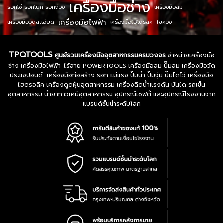
เครื่องมือช่าง
รอกโซ่ รอกโยก รอกถ่วง
เครื่องมือลม
เครื่องมือไฟฟ้า
เครื่องมือวัดละเอียด
เครื่องมือไฮโดรลิค
ไขควง
TPQTOOLS
ศูนย์รวมเครื่องมืออุตสาหกรรมครบวงจร
จำหน่ายเครื่องมือ
ช่าง เครื่องมือไฟฟ้า-ไร้สาย POWERTOOLS เครื่องมือลม ปั๊มลม เครื่องมือวัด
ประแจปอนด์ เครื่องมือก่อสร้าง รอก แม่แรง ปั๊มน้ำ ปั๊มจุ่ม ปั๊มไดโว่ เครื่องมือ
ไฮดรอลิค เครื่องดูดฝุ่นอุตสาหกรรม เครื่องฉีดน้ำแรงดัน บันได รถเข็น
อุตสาหกรรม น้ำยากาวเคมีอุตสาหกรรม อุปกรณ์เซฟตี้ และอุปกรณ์โรงงานจาก
แบรนด์ชั้นนำระดับโลก