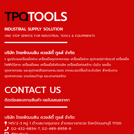
TPQ
TOOLS
INDUSTRIAL SUPPLY SOLUTION
ONE STOP SERVICE
FOR INDUSTRIAL TOOLS & EQUIPMENTS
▬▬▬▬▬▬▬▬▬▬▬▬▬▬▬
บริษัท ไทยพัฒนสิน ควอลิตี้ ทูลส์ จำกัด
ศูนย์รวมเครื่องมือช่าง เครื่องมืออุตสาหกรรม เครื่องมือช่าง อุปกรณ์ฮาร์ดแวร์ เครื่องมือ
ไฟฟ้าไร้สาย เครื่องมือลม เครื่องมือไฮโดรลิค เครื่องมือก่อสร้าง บันได รถเข็น
อุตสาหกรรม และอุปกรณ์โรงงานครบวงจร จากแบรนด์ชั้นนำระดับโลก สำหรับงาน
อุตสาหกรรม งานซ่อมบำรุง และงานก่อสร้าง
CONTACT US
ติดต่อสอบถามสินค้า-ขอใบเสนอราคา
▬▬▬▬▬▬▬▬▬▬▬▬▬▬▬
บริษัท ไทยพัฒนสิน ควอลิตี้ ทูลส์ จำกัด
145/2-3 หมู่ 1 ตำบลบางขุนกอง อำเภอบางกรวย จังหวัดนนทบุรี 11130
02-432-6834-7
,
02-489-8958-9