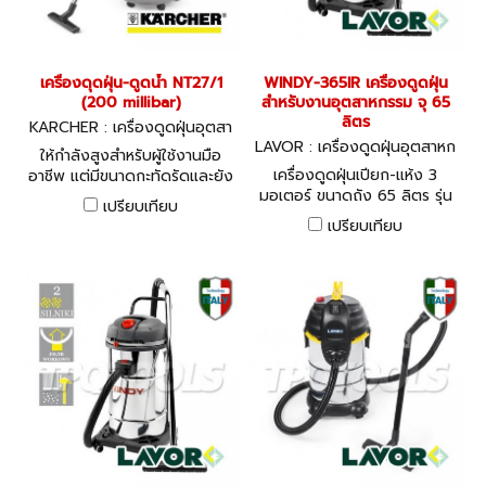
เครื่องดุดฝุ่น-ดูดน้ำ NT27/1
WINDY-365IR เครื่องดูดฝุ่น
(200 millibar)
สำหรับงานอุตสาหกรรม จุ 65
ลิตร
KARCHER : เครื่องดูดฝุ่นอุตสา
หกรรม NT27/1
LAVOR : เครื่องดูดฝุ่นอุตสาหก
ให้กำลังสูงสำหรับผู้ใช้งานมือ
รรม WINDY-365IR
เครื่องดูดฝุ่นเปียก-แห้ง 3
อาชีพ แต่มีขนาดกะทัดรัดและยัง
มอเตอร์ ขนาดถัง 65 ลิตร รุ่น
คงไว้ซึ่งมาตรฐานในการใช้งาน
เปรียบเทียบ
สำหรับการใช้งานระดับ
โดยมีอุปกรณ์เสริมที่หลากหลาย
เปรียบเทียบ
อุตสาหกรรม จำนวนมอเตอร์ 3
มอเตอร์ 1000 วัตต์ ระบบไฟ
220 โวลท์