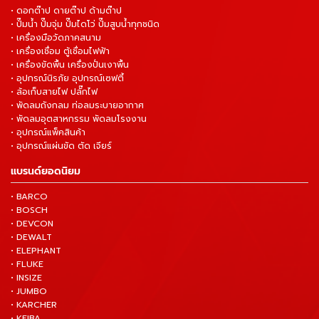
• ดอกต๊าป ดายต๊าป ด้ามต๊าป
• ปั๊มน้ำ ปั๊มจุ่ม ปั๊มไดโว่ ปั๊มสูบน้ำทุกชนิด
• เครื่องมือวัดภาคสนาม
• เครื่องเชื่อม ตู้เชื่อมไฟฟ้า
• เครื่องขัดพื้น เครื่องปั่นเงาพื้น
• อุปกรณ์นิรภัย อุปกรณ์เซฟตี้
• ล้อเก็บสายไฟ ปลั๊กไฟ
• พัดลมถังกลม ท่อลมระบายอากาศ
• พัดลมอุตสาหกรรม พัดลมโรงงาน
• อุปกรณ์แพ็คสินค้า
• อุปกรณ์แผ่นขัด ตัด เจียร์
แบรนด์ยอดนิยม
• BARCO
• BOSCH
• DEVCON
• DEWALT
• ELEPHANT
• FLUKE
• INSIZE
• JUMBO
• KARCHER
• KEIBA