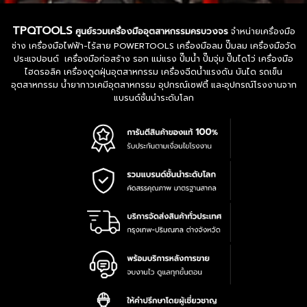
TPQTOOLS
ศูนย์รวมเครื่องมืออุตสาหกรรมครบวงจร
จำหน่ายเครื่องมือ
ช่าง เครื่องมือไฟฟ้า-ไร้สาย POWERTOOLS เครื่องมือลม ปั๊มลม เครื่องมือวัด
ประแจปอนด์ เครื่องมือก่อสร้าง รอก แม่แรง ปั๊มน้ำ ปั๊มจุ่ม ปั๊มไดโว่ เครื่องมือ
ไฮดรอลิค เครื่องดูดฝุ่นอุตสาหกรรม เครื่องฉีดน้ำแรงดัน บันได รถเข็น
อุตสาหกรรม น้ำยากาวเคมีอุตสาหกรรม อุปกรณ์เซฟตี้ และอุปกรณ์โรงงานจาก
แบรนด์ชั้นนำระดับโลก