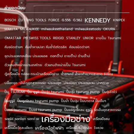
คำยอดนิยม
KENNEDY
BOSCH
CUTTING TOOLS
FORCE
G.558
G.582
KNIPEX
MAKITA
MILWAUKEE
milwaukeethailand
milwaukeetools
OKURA
OMASTAR
PB SWISS TOOLS
RIDGID
STANLEY
UNIOR
ขายปั๊ม Tsurumi
คีมชนิดต่างๆ
คีมย้ำหางปลา คีมย้ำไฮโดรลิค
ค้อนชนิดต่างๆ
ชุดประแจหกเหลี่ยม ประแจแอล
ดอกต๊าป ดายต๊าป ด้ามต๊าป
ตัวแทนจำหน่ายประเทศไทย
ตัวแทนจำหน่ายปั๊ม Tsurumi
ตู้เครื่องมือ กล่อง-กระเป๋าเครื่องมือช่าง
น้ำยาเคมี น้ำยาทำความสะอาด ซิลิโคน
บล็อกชุด
บันไดอุตสาหกรรม
ประแจชุด
ประแจชุด ประแจแหวน-ปากตาย
ปั๊ม TSURUMI
ปั๊ม ซูรูมิ
ปั๊มจุ่ม tsurumi
ปั๊มจุ่ม tsurumi pump
ปั๊มจุ่มไดโว่
ปั๊มซูรูมิ
ปั๊มดูดโคลน tsurumi pump
ปั๊มน้ำ ปั๊มจุ่ม ปั๊มบาดาล ปั๊มอื่นๆ
ปั๊มแช่ tsurumi
ปั๊มแช่ tsurumi pump
ปั๊มแช่ดูดโคลน ซูรูมิ
รถเข็นอุตสาหกรรม
เครื่องมือช่าง
รอกโซ่ รอกโยก รอกถ่วง
เครื่องมือลม
เครื่องมือไฟฟ้า
เครื่องมือวัดละเอียด
เครื่องมือไฮโดรลิค
ไขควง