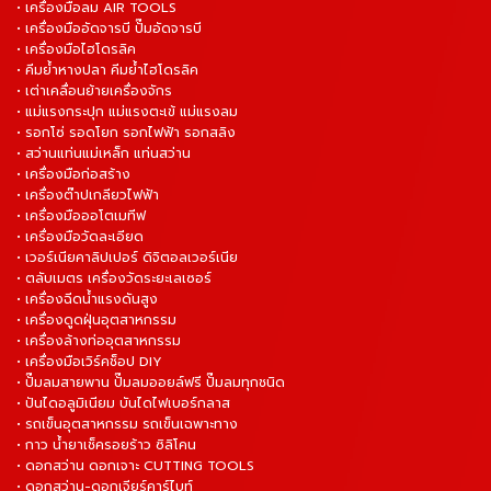
• เครื่องมือลม AIR TOOLS
• เครื่องมืออัดจารบี ปั๊มอัดจารบี
• เครื่องมือไฮโดรลิค
• คีมย้ำหางปลา คีมย้ำไฮโดรลิค
• เต่าเคลื่อนย้ายเครื่องจักร
• แม่แรงกระปุก แม่แรงตะเข้ แม่แรงลม
• รอกโซ่ รอดโยก รอกไฟฟ้า รอกสลิง
• สว่านแท่นแม่เหล็ก แท่นสว่าน
• เครื่องมือก่อสร้าง
• เครื่องต๊าปเกลียวไฟฟ้า
• เครื่องมือออโตเมทีฟ
• เครื่องมือวัดละเอียด
• เวอร์เนียคาลิปเปอร์ ดิจิตอลเวอร์เนีย
• ตลับเมตร เครื่องวัดระยะเลเซอร์
• เครื่องฉีดน้ำแรงดันสูง
• เครื่องดูดฝุ่นอุตสาหกรรม
• เครื่องล้างท่ออุตสาหกรรม
• เครื่องมือเวิร์คช็อป DIY
• ปั๊มลมสายพาน ปั๊มลมออยล์ฟรี ปั๊มลมทุกชนิด
• ปันไดอลูมิเนียม บันไดไฟเบอร์กลาส
• รถเข็นอุตสาหกรรม รถเข็นเฉพาะทาง
• กาว น้ำยาเช็ครอยร้าว ซิลิโคน
• ดอกสว่าน ดอกเจาะ CUTTING TOOLS
• ดอกสว่าน-ดอกเจียร์คาร์ไบท์