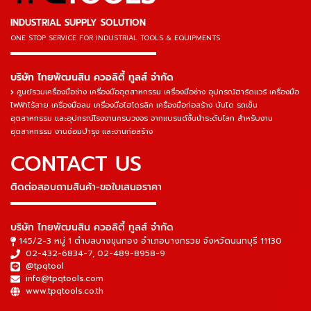
INDUSTRIAL SUPPLY SOLUTION
ONE STOP SERVICE
FOR INDUSTRIAL TOOLS & EQUIPMENTS
▬▬▬▬▬▬▬▬▬▬▬▬▬▬▬
บริษัท ไทยพัฒนสิน ควอลิตี้ ทูลส์ จำกัด
ศูนย์รวมเครื่องมือช่าง เครื่องมืออุตสาหกรรม เครื่องมือช่าง อุปกรณ์ฮาร์ดแวร์ เครื่องมือ
ไฟฟ้าไร้สาย เครื่องมือลม เครื่องมือไฮโดรลิค เครื่องมือก่อสร้าง บันได รถเข็น
อุตสาหกรรม และอุปกรณ์โรงงานครบวงจร จากแบรนด์ชั้นนำระดับโลก สำหรับงาน
อุตสาหกรรม งานซ่อมบำรุง และงานก่อสร้าง
CONTACT US
ติดต่อสอบถามสินค้า-ขอใบเสนอราคา
▬▬▬▬▬▬▬▬▬▬▬▬▬▬▬
บริษัท ไทยพัฒนสิน ควอลิตี้ ทูลส์ จำกัด
145/2-3 หมู่ 1 ตำบลบางขุนกอง อำเภอบางกรวย จังหวัดนนทบุรี 11130
02-432-6834-7
,
02-489-8958-9
@tpqtool
info@tpqtools.com
www.tpqtools.co.th