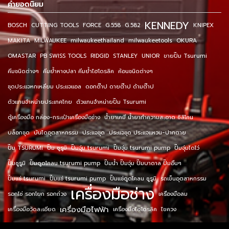
คำยอดนิยม
KENNEDY
BOSCH
CUTTING TOOLS
FORCE
G.558
G.582
KNIPEX
MAKITA
MILWAUKEE
milwaukeethailand
milwaukeetools
OKURA
OMASTAR
PB SWISS TOOLS
RIDGID
STANLEY
UNIOR
ขายปั๊ม Tsurumi
คีมชนิดต่างๆ
คีมย้ำหางปลา คีมย้ำไฮโดรลิค
ค้อนชนิดต่างๆ
ชุดประแจหกเหลี่ยม ประแจแอล
ดอกต๊าป ดายต๊าป ด้ามต๊าป
ตัวแทนจำหน่ายประเทศไทย
ตัวแทนจำหน่ายปั๊ม Tsurumi
ตู้เครื่องมือ กล่อง-กระเป๋าเครื่องมือช่าง
น้ำยาเคมี น้ำยาทำความสะอาด ซิลิโคน
บล็อกชุด
บันไดอุตสาหกรรม
ประแจชุด
ประแจชุด ประแจแหวน-ปากตาย
ปั๊ม TSURUMI
ปั๊ม ซูรูมิ
ปั๊มจุ่ม tsurumi
ปั๊มจุ่ม tsurumi pump
ปั๊มจุ่มไดโว่
ปั๊มซูรูมิ
ปั๊มดูดโคลน tsurumi pump
ปั๊มน้ำ ปั๊มจุ่ม ปั๊มบาดาล ปั๊มอื่นๆ
ปั๊มแช่ tsurumi
ปั๊มแช่ tsurumi pump
ปั๊มแช่ดูดโคลน ซูรูมิ
รถเข็นอุตสาหกรรม
เครื่องมือช่าง
รอกโซ่ รอกโยก รอกถ่วง
เครื่องมือลม
เครื่องมือไฟฟ้า
เครื่องมือวัดละเอียด
เครื่องมือไฮโดรลิค
ไขควง