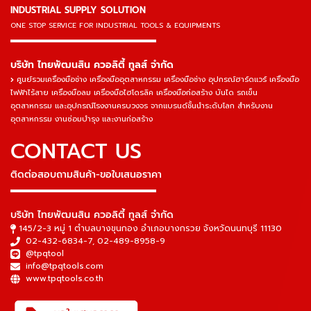
INDUSTRIAL SUPPLY SOLUTION
ONE STOP SERVICE
FOR INDUSTRIAL TOOLS & EQUIPMENTS
▬▬▬▬▬▬▬▬▬▬▬▬▬▬▬
บริษัท ไทยพัฒนสิน ควอลิตี้ ทูลส์ จำกัด
ศูนย์รวมเครื่องมือช่าง เครื่องมืออุตสาหกรรม เครื่องมือช่าง อุปกรณ์ฮาร์ดแวร์ เครื่องมือ
ไฟฟ้าไร้สาย เครื่องมือลม เครื่องมือไฮโดรลิค เครื่องมือก่อสร้าง บันได รถเข็น
อุตสาหกรรม และอุปกรณ์โรงงานครบวงจร จากแบรนด์ชั้นนำระดับโลก สำหรับงาน
อุตสาหกรรม งานซ่อมบำรุง และงานก่อสร้าง
CONTACT US
ติดต่อสอบถามสินค้า-ขอใบเสนอราคา
▬▬▬▬▬▬▬▬▬▬▬▬▬▬▬
บริษัท ไทยพัฒนสิน ควอลิตี้ ทูลส์ จำกัด
145/2-3 หมู่ 1 ตำบลบางขุนกอง อำเภอบางกรวย จังหวัดนนทบุรี 11130
02-432-6834-7
,
02-489-8958-9
@tpqtool
info@tpqtools.com
www.tpqtools.co.th