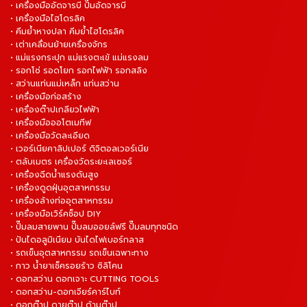
• เครื่องมืออัดจารบี ปั๊มอัดจารบี
• เครื่องมือไฮโดรลิค
• คีมย้ำหางปลา คีมย้ำไฮโดรลิค
• เต่าเคลื่อนย้ายเครื่องจักร
• แม่แรงกระปุก แม่แรงตะเข้ แม่แรงลม
• รอกโซ่ รอดโยก รอกไฟฟ้า รอกสลิง
• สว่านแท่นแม่เหล็ก แท่นสว่าน
• เครื่องมือก่อสร้าง
• เครื่องต๊าปเกลียวไฟฟ้า
• เครื่องมือออโตเมทีฟ
• เครื่องมือวัดละเอียด
• เวอร์เนียคาลิปเปอร์ ดิจิตอลเวอร์เนีย
• ตลับเมตร เครื่องวัดระยะเลเซอร์
• เครื่องฉีดน้ำแรงดันสูง
• เครื่องดูดฝุ่นอุตสาหกรรม
• เครื่องล้างท่ออุตสาหกรรม
• เครื่องมือเวิร์คช็อป DIY
• ปั๊มลมสายพาน ปั๊มลมออยล์ฟรี ปั๊มลมทุกชนิด
• ปันไดอลูมิเนียม บันไดไฟเบอร์กลาส
• รถเข็นอุตสาหกรรม รถเข็นเฉพาะทาง
• กาว น้ำยาเช็ครอยร้าว ซิลิโคน
• ดอกสว่าน ดอกเจาะ CUTTING TOOLS
• ดอกสว่าน-ดอกเจียร์คาร์ไบท์
• ดอกต๊าป ดายต๊าป ด้ามต๊าป