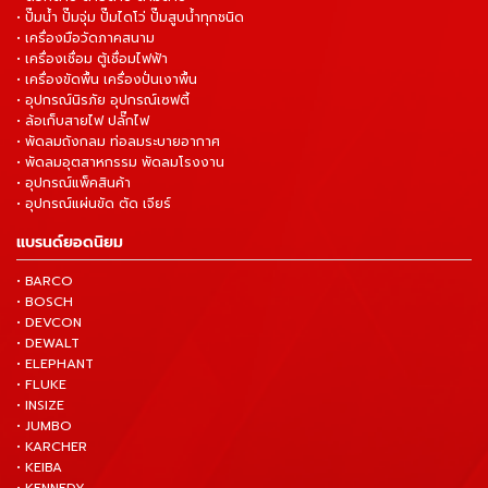
• ปั๊มน้ำ ปั๊มจุ่ม ปั๊มไดโว่ ปั๊มสูบน้ำทุกชนิด
• เครื่องมือวัดภาคสนาม
• เครื่องเชื่อม ตู้เชื่อมไฟฟ้า
• เครื่องขัดพื้น เครื่องปั่นเงาพื้น
• อุปกรณ์นิรภัย อุปกรณ์เซฟตี้
• ล้อเก็บสายไฟ ปลั๊กไฟ
• พัดลมถังกลม ท่อลมระบายอากาศ
• พัดลมอุตสาหกรรม พัดลมโรงงาน
• อุปกรณ์แพ็คสินค้า
• อุปกรณ์แผ่นขัด ตัด เจียร์
แบรนด์ยอดนิยม
• BARCO
• BOSCH
• DEVCON
• DEWALT
• ELEPHANT
• FLUKE
• INSIZE
• JUMBO
• KARCHER
• KEIBA