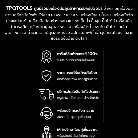
TPQTOOLS
ศูนย์รวมเครื่องมืออุตสาหกรรมครบวงจร
จำหน่ายเครื่องมือ
ช่าง เครื่องมือไฟฟ้า-ไร้สาย POWERTOOLS เครื่องมือลม ปั๊มลม เครื่องมือวัด
ประแจปอนด์ เครื่องมือก่อสร้าง รอก แม่แรง ปั๊มน้ำ ปั๊มจุ่ม ปั๊มไดโว่ เครื่องมือ
ไฮดรอลิค เครื่องดูดฝุ่นอุตสาหกรรม เครื่องฉีดน้ำแรงดัน บันได รถเข็น
อุตสาหกรรม น้ำยากาวเคมีอุตสาหกรรม อุปกรณ์เซฟตี้ และอุปกรณ์โรงงานจาก
แบรนด์ชั้นนำระดับโลก