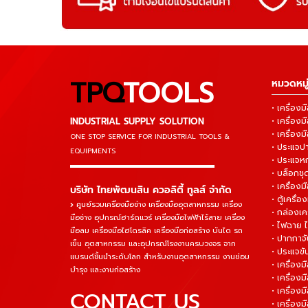
TPQ
TOOLS
หมวดหมู่
• เครื่อ
INDUSTRIAL SUPPLY SOLUTION
• เครื่อ
• เครื่องม
ONE STOP SERVICE
FOR INDUSTRIAL TOOLS &
• ประแจ
EQUIPMENTS
• ประแจห
▬▬▬▬▬▬▬▬▬▬▬▬▬▬▬
• บล็อกชุด
• เครื่องม
บริษัท ไทยพัฒนสิน ควอลิตี้ ทูลส์ จำกัด
• ตู้เครื่อง
ศูนย์รวมเครื่องมือช่าง เครื่องมืออุตสาหกรรม เครื่อง
• กล่องเคร
มือช่าง อุปกรณ์ฮาร์ดแวร์ เครื่องมือไฟฟ้าไร้สาย เครื่อง
• ไฟฉาย 
มือลม เครื่องมือไฮโดรลิค เครื่องมือก่อสร้าง บันได รถ
• ปากกาจั
เข็น อุตสาหกรรม และอุปกรณ์โรงงานครบวงจร จาก
• ประแจข
แบรนด์ชั้นนำระดับโลก สำหรับงานอุตสาหกรรม งานซ่อม
• เครื่อ
บำรุง และงานก่อสร้าง
• เครื่อ
• เครื่องม
CONTACT US
• เครื่อง