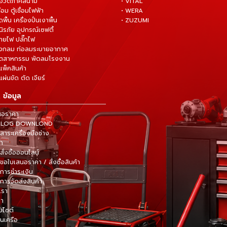
มือวัดภาคสนาม
• VITAL
ื่อม ตู้เชื่อมไฟฟ้า
• WERA
ดพื้น เครื่องปั่นเงาพื้น
• ZUZUMI
นิรภัย อุปกรณ์เซฟตี้
สายไฟ ปลั๊กไฟ
ังกลม ท่อลมระบายอากาศ
ุตสาหกรรม พัดลมโรงงาน
แพ็คสินค้า
ผ่นขัด ตัด เจียร์
 ข้อมูล
นอราคา
TALOG DOWNLOND
าระเครื่องมือช่าง
้า
สั่งซื้อออนไลน์
ขอใบเสนอราคา / สั่งซื้อสินค้า
การชำระเงิน
การจัดส่งสินค้า
เรา
รา
็บไซต์
ในเครือ