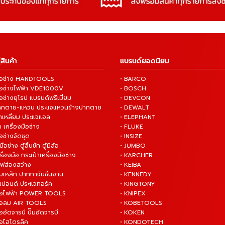
สินค้า
แบรนด์ยอดนิยม
งมือช่าง HANDTOOLS
• BARCO
งมือช่างไฟฟ้า VDE1000V
• BOSCH
ือช่างยุโรป แบรนด์พรีเมี่ยม
• DEVCON
ปากตาย-แหวน ประแจแหวนข้างปากตาย
• DEWALT
กเหลี่ยม ประแจแอล
• ELEPHANT
 เครื่องมือช่าง
• FLUKE
ือช่างจัดชุด
• INSIZE
มือช่าง ตู้ลิ้นชัก ตู้มีล้อ
• JUMBO
ื่องมือ กระเป๋าเครื่องมือช่าง
• KARCHER
ไฟส่องสว่าง
• KEIBA
บเหล็ก ปากกาจับชิ้นงาน
• KENNEDY
ันปอนด์ ประแจทอร์ค
• KINGTONY
งมือไฟฟ้า POWER TOOLS
• KNIPEX
งมือลม AIR TOOLS
• KOBETOOLS
ืออัดจารบี ปั๊มอัดจารบี
• KOKEN
มือไฮโดรลิค
• KONDOTECH