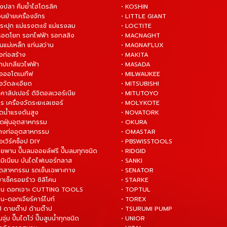
างปลา คีมย้ำไฮโดรลิค
• KOSHIN
่อนย้ายเครื่องจักร
• LITTLE GIANT
ระปุก แม่แรงตะเข้ แม่แรงลม
• LOCTITE
 รอดโยก รอกไฟฟ้า รอกสลิง
• MACNAGHT
่นแม่เหล็ก แท่นสว่าน
• MAGNAFLUX
ือก่อสร้าง
• MAKITA
ต๊าปเกลียวไฟฟ้า
• MASADA
มือออโตเมทีฟ
• MILWAUKEE
ือวัดละเอียด
• MITSUBISHI
ยคาลิปเปอร์ ดิจิตอลเวอร์เนีย
• MITUTOYO
ร เครื่องวัดระยะเลเซอร์
• MOLYKOTE
ฉีดน้ำแรงดันสูง
• NOVATORK
ดูดฝุ่นอุตสาหกรรม
• OKURA
ล้างท่ออุตสาหกรรม
• OMASTAR
ือเวิร์คช็อป DIY
• PBSWISSTOOLS
ายพาน ปั๊มลมออยล์ฟรี ปั๊มลมทุกชนิด
• RIDGID
ูมิเนียม บันไดไฟเบอร์กลาส
• SANKI
อุตสาหกรรม รถเข็นเฉพาะทาง
• SENATOR
ยาเช็ครอยร้าว ซิลิโคน
• STARKE
่าน ดอกเจาะ CUTTING TOOLS
• TOPTUL
น-ดอกเจียร์คาร์ไบท์
• TOREX
ป ดายต๊าป ด้ามต๊าป
• TSURUMI PUMP
ั๊มจุ่ม ปั๊มไดโว่ ปั๊มสูบน้ำทุกชนิด
• UNIOR