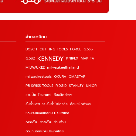
คำยอดนิยม
BOSCH
CUTTING TOOLS
FORCE
G.558
KENNEDY
G.582
KNIPEX
MAKITA
MILWAUKEE
milwaukeethailand
milwaukeetools
OKURA
OMASTAR
PB SWISS TOOLS
RIDGID
STANLEY
UNIOR
ขายปั๊ม Tsurumi
คีมชนิดต่างๆ
คีมย้ำหางปลา คีมย้ำไฮโดรลิค
ค้อนชนิดต่างๆ
ชุดประแจหกเหลี่ยม ประแจแอล
ดอกต๊าป ดายต๊าป ด้ามต๊าป
ตัวแทนจำหน่ายประเทศไทย