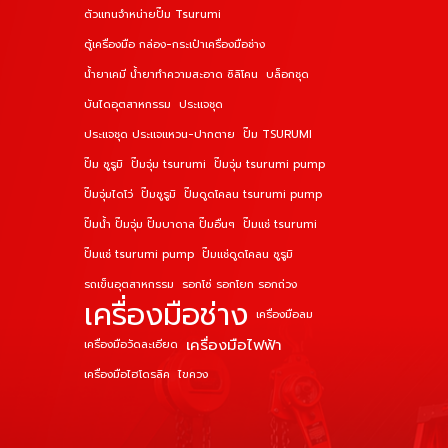
ตัวแทนจำหน่ายปั๊ม Tsurumi
ตู้เครื่องมือ กล่อง-กระเป๋าเครื่องมือช่าง
น้ำยาเคมี น้ำยาทำความสะอาด ซิลิโคน
บล็อกชุด
บันไดอุตสาหกรรม
ประแจชุด
ประแจชุด ประแจแหวน-ปากตาย
ปั๊ม TSURUMI
ปั๊ม ซูรูมิ
ปั๊มจุ่ม tsurumi
ปั๊มจุ่ม tsurumi pump
ปั๊มจุ่มไดโว่
ปั๊มซูรูมิ
ปั๊มดูดโคลน tsurumi pump
ปั๊มน้ำ ปั๊มจุ่ม ปั๊มบาดาล ปั๊มอื่นๆ
ปั๊มแช่ tsurumi
ปั๊มแช่ tsurumi pump
ปั๊มแช่ดูดโคลน ซูรูมิ
รถเข็นอุตสาหกรรม
รอกโซ่ รอกโยก รอกถ่วง
เครื่องมือช่าง
เครื่องมือลม
เครื่องมือไฟฟ้า
เครื่องมือวัดละเอียด
เครื่องมือไฮโดรลิค
ไขควง