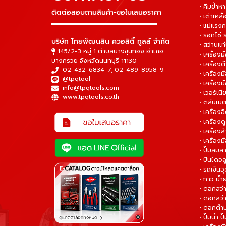
• คีมย้ำห
ติดต่อสอบถามสินค้า-ขอใบเสนอราคา
• เต่าเคลื
▬▬▬▬▬▬▬▬▬▬▬▬▬▬▬
• แม่แรงก
• รอกโซ่
บริษัท ไทยพัฒนสิน ควอลิตี้ ทูลส์ จำกัด
• สว่านแท
145/2-3 หมู่ 1 ตำบลบางขุนกอง อำเภอ
• เครื่องม
บางกรวย จังหวัดนนทบุรี 11130
• เครื่อง
02-432-6834-7
,
02-489-8958-9
• เครื่อง
@tpqtool
• เครื่องม
info@tpqtools.com
• เวอร์เนี
www.tpqtools.co.th
• ตลับเมต
• เครื่อง
• เครื่อง
• เครื่อง
• เครื่องม
• ปั๊มลมส
• ปันไดอล
• รถเข็น
• กาว น้ำ
• ดอกสว
• ดอกสว่า
• ดอกต๊า
• ปั๊มน้ำ ป