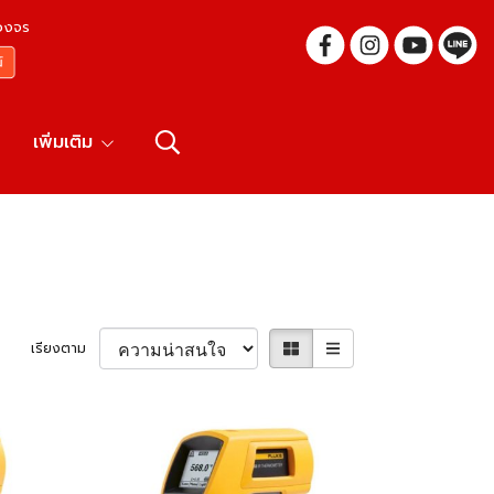
บวงจร
เพิ่มเติม
เรียงตาม