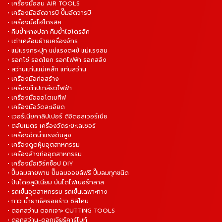
• เครื่องมือลม AIR TOOLS
• เครื่องมืออัดจารบี ปั๊มอัดจารบี
• เครื่องมือไฮโดรลิค
• คีมย้ำหางปลา คีมย้ำไฮโดรลิค
• เต่าเคลื่อนย้ายเครื่องจักร
• แม่แรงกระปุก แม่แรงตะเข้ แม่แรงลม
• รอกโซ่ รอดโยก รอกไฟฟ้า รอกสลิง
• สว่านแท่นแม่เหล็ก แท่นสว่าน
• เครื่องมือก่อสร้าง
• เครื่องต๊าปเกลียวไฟฟ้า
• เครื่องมือออโตเมทีฟ
• เครื่องมือวัดละเอียด
• เวอร์เนียคาลิปเปอร์ ดิจิตอลเวอร์เนีย
• ตลับเมตร เครื่องวัดระยะเลเซอร์
• เครื่องฉีดน้ำแรงดันสูง
• เครื่องดูดฝุ่นอุตสาหกรรม
• เครื่องล้างท่ออุตสาหกรรม
• เครื่องมือเวิร์คช็อป DIY
• ปั๊มลมสายพาน ปั๊มลมออยล์ฟรี ปั๊มลมทุกชนิด
• ปันไดอลูมิเนียม บันไดไฟเบอร์กลาส
• รถเข็นอุตสาหกรรม รถเข็นเฉพาะทาง
• กาว น้ำยาเช็ครอยร้าว ซิลิโคน
• ดอกสว่าน ดอกเจาะ CUTTING TOOLS
• ดอกสว่าน-ดอกเจียร์คาร์ไบท์