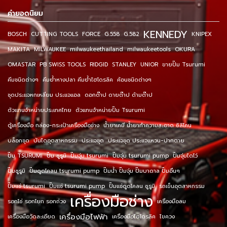
คำยอดนิยม
KENNEDY
BOSCH
CUTTING TOOLS
FORCE
G.558
G.582
KNIPEX
MAKITA
MILWAUKEE
milwaukeethailand
milwaukeetools
OKURA
OMASTAR
PB SWISS TOOLS
RIDGID
STANLEY
UNIOR
ขายปั๊ม Tsurumi
คีมชนิดต่างๆ
คีมย้ำหางปลา คีมย้ำไฮโดรลิค
ค้อนชนิดต่างๆ
ชุดประแจหกเหลี่ยม ประแจแอล
ดอกต๊าป ดายต๊าป ด้ามต๊าป
ตัวแทนจำหน่ายประเทศไทย
ตัวแทนจำหน่ายปั๊ม Tsurumi
ตู้เครื่องมือ กล่อง-กระเป๋าเครื่องมือช่าง
น้ำยาเคมี น้ำยาทำความสะอาด ซิลิโคน
บล็อกชุด
บันไดอุตสาหกรรม
ประแจชุด
ประแจชุด ประแจแหวน-ปากตาย
ปั๊ม TSURUMI
ปั๊ม ซูรูมิ
ปั๊มจุ่ม tsurumi
ปั๊มจุ่ม tsurumi pump
ปั๊มจุ่มไดโว่
ปั๊มซูรูมิ
ปั๊มดูดโคลน tsurumi pump
ปั๊มน้ำ ปั๊มจุ่ม ปั๊มบาดาล ปั๊มอื่นๆ
ปั๊มแช่ tsurumi
ปั๊มแช่ tsurumi pump
ปั๊มแช่ดูดโคลน ซูรูมิ
รถเข็นอุตสาหกรรม
เครื่องมือช่าง
รอกโซ่ รอกโยก รอกถ่วง
เครื่องมือลม
เครื่องมือไฟฟ้า
เครื่องมือวัดละเอียด
เครื่องมือไฮโดรลิค
ไขควง