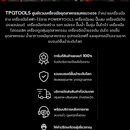
TPQTOOLS
ศูนย์รวมเครื่องมืออุตสาหกรรมครบวงจร
จำหน่ายเครื่องมือ
ช่าง เครื่องมือไฟฟ้า-ไร้สาย POWERTOOLS เครื่องมือลม ปั๊มลม เครื่องมือวัด
ประแจปอนด์ เครื่องมือก่อสร้าง รอก แม่แรง ปั๊มน้ำ ปั๊มจุ่ม ปั๊มไดโว่ เครื่องมือ
ไฮดรอลิค เครื่องดูดฝุ่นอุตสาหกรรม เครื่องฉีดน้ำแรงดัน บันได รถเข็น
อุตสาหกรรม น้ำยากาวเคมีอุตสาหกรรม อุปกรณ์เซฟตี้ และอุปกรณ์โรงงานจาก
แบรนด์ชั้นนำระดับโลก