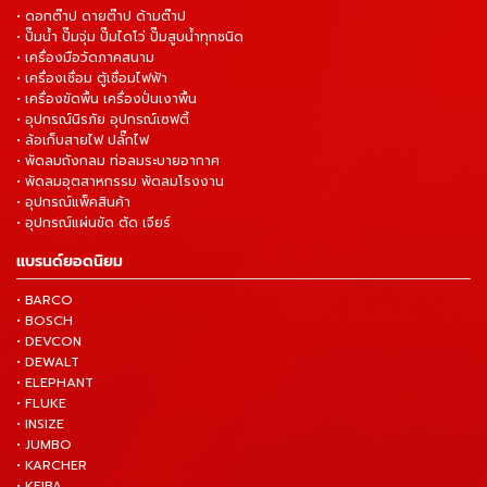
• ดอกต๊าป ดายต๊าป ด้ามต๊าป
• ปั๊มน้ำ ปั๊มจุ่ม ปั๊มไดโว่ ปั๊มสูบน้ำทุกชนิด
• เครื่องมือวัดภาคสนาม
• เครื่องเชื่อม ตู้เชื่อมไฟฟ้า
• เครื่องขัดพื้น เครื่องปั่นเงาพื้น
• อุปกรณ์นิรภัย อุปกรณ์เซฟตี้
• ล้อเก็บสายไฟ ปลั๊กไฟ
• พัดลมถังกลม ท่อลมระบายอากาศ
• พัดลมอุตสาหกรรม พัดลมโรงงาน
• อุปกรณ์แพ็คสินค้า
• อุปกรณ์แผ่นขัด ตัด เจียร์
แบรนด์ยอดนิยม
• BARCO
• BOSCH
• DEVCON
• DEWALT
• ELEPHANT
• FLUKE
• INSIZE
• JUMBO
• KARCHER
• KEIBA