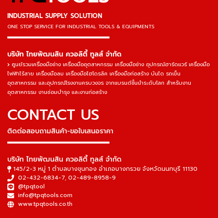
INDUSTRIAL SUPPLY SOLUTION
ONE STOP SERVICE
FOR INDUSTRIAL TOOLS & EQUIPMENTS
▬▬▬▬▬▬▬▬▬▬▬▬▬▬▬
บริษัท ไทยพัฒนสิน ควอลิตี้ ทูลส์ จำกัด
ศูนย์รวมเครื่องมือช่าง เครื่องมืออุตสาหกรรม เครื่องมือช่าง อุปกรณ์ฮาร์ดแวร์ เครื่องมือ
ไฟฟ้าไร้สาย เครื่องมือลม เครื่องมือไฮโดรลิค เครื่องมือก่อสร้าง บันได รถเข็น
อุตสาหกรรม และอุปกรณ์โรงงานครบวงจร จากแบรนด์ชั้นนำระดับโลก สำหรับงาน
อุตสาหกรรม งานซ่อมบำรุง และงานก่อสร้าง
CONTACT US
ติดต่อสอบถามสินค้า-ขอใบเสนอราคา
▬▬▬▬▬▬▬▬▬▬▬▬▬▬▬
บริษัท ไทยพัฒนสิน ควอลิตี้ ทูลส์ จำกัด
145/2-3 หมู่ 1 ตำบลบางขุนกอง อำเภอบางกรวย จังหวัดนนทบุรี 11130
02-432-6834-7
,
02-489-8958-9
@tpqtool
info@tpqtools.com
www.tpqtools.co.th